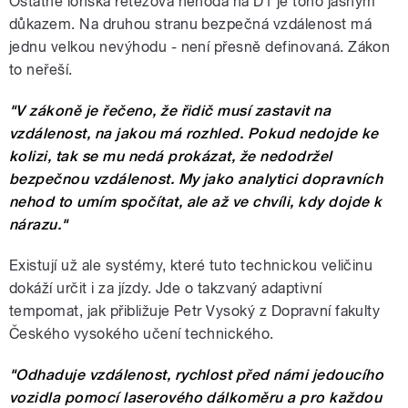
Ostatně loňská řetězová nehoda na D1 je toho jasným
důkazem. Na druhou stranu bezpečná vzdálenost má
jednu velkou nevýhodu - není přesně definovaná. Zákon
to neřeší.
"V zákoně je řečeno, že řidič musí zastavit na
vzdálenost, na jakou má rozhled. Pokud nedojde ke
kolizi, tak se mu nedá prokázat, že nedodržel
bezpečnou vzdálenost. My jako analytici dopravních
nehod to umím spočítat, ale až ve chvíli, kdy dojde k
nárazu."
Existují už ale systémy, které tuto technickou veličinu
dokáží určit i za jízdy. Jde o takzvaný adaptivní
tempomat, jak přibližuje Petr Vysoký z Dopravní fakulty
Českého vysokého učení technického.
"Odhaduje vzdálenost, rychlost před námi jedoucího
vozidla pomocí laserového dálkoměru a pro každou