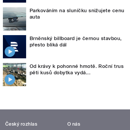
Parkováním na sluníčku snižujete cenu
auta
Brněnský billboard je černou stavbou,
přesto bliká dál
Od krávy k pohonné hmotě. Roční trus
pěti kusů dobytka vydá...
Český rozhlas
O nás