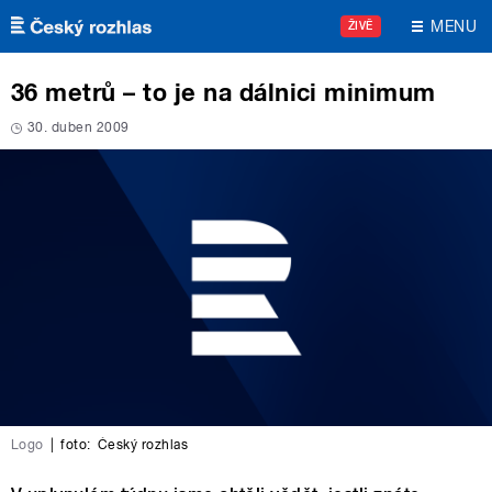
Přejít k hlavnímu obsahu
MENU
ŽIVĚ
36 metrů – to je na dálnici minimum
30. duben 2009
Logo
|
foto:
Český rozhlas