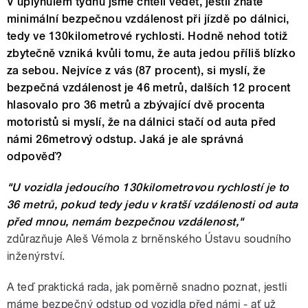
V uplynulém týdnu jsme chtěli vědět, jestli znáte
minimální bezpečnou vzdálenost při jízdě po dálnici,
tedy ve 130kilometrové rychlosti. Hodně nehod totiž
zbytečně vzniká kvůli tomu, že auta jedou příliš blízko
za sebou. Nejvíce z vás (87 procent), si myslí, že
bezpečná vzdálenost je 46 metrů, dalších 12 procent
hlasovalo pro 36 metrů a zbývající dvě procenta
motoristů si myslí, že na dálnici stačí od auta před
námi 26metrový odstup. Jaká je ale správná
odpověď?
"U vozidla jedoucího 130kilometrovou rychlostí je to
36 metrů, pokud tedy jedu v kratší vzdálenosti od auta
před mnou, nemám bezpečnou vzdálenost,"
zdůrazňuje Aleš Vémola z brněnského Ústavu soudního
inženýrství.
A teď praktická rada, jak poměrně snadno poznat, jestli
máme bezpečný odstup od vozidla před námi - ať už