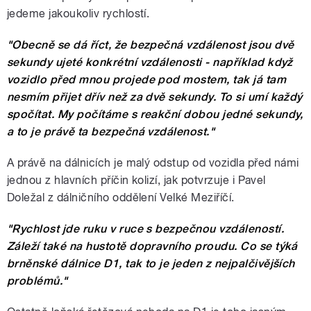
jedeme jakoukoliv rychlostí.
"Obecně se dá říct, že bezpečná vzdálenost jsou dvě
sekundy ujeté konkrétní vzdálenosti - například když
vozidlo před mnou projede pod mostem, tak já tam
nesmím přijet dřív než za dvě sekundy. To si umí každý
spočítat. My počítáme s reakční dobou jedné sekundy,
a to je právě ta bezpečná vzdálenost."
A právě na dálnicích je malý odstup od vozidla před námi
jednou z hlavních příčin kolizí, jak potvrzuje i Pavel
Doležal z dálničního oddělení Velké Meziříčí.
"Rychlost jde ruku v ruce s bezpečnou vzdáleností.
Záleží také na hustotě dopravního proudu. Co se týká
brněnské dálnice D1, tak to je jeden z nejpalčivějších
problémů."