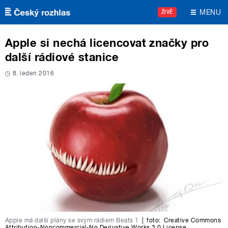
Přejít k hlavnímu obsahu
MENU
ŽIVĚ
Apple si nechá licencovat značky pro
další rádiové stanice
8. leden 2016
Apple má další plány se svým rádiem Beats 1
|
foto:
Creative Commons
Attribution-Noncommercial-No Derivative Works 3.0 License