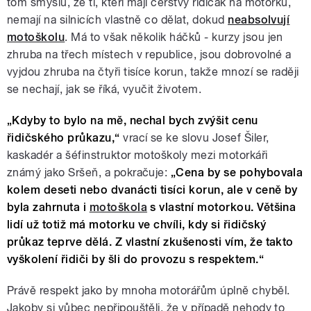
tom smyslu, že ti, kteří mají čerstvý řidičák na motorku,
nemají na silnicích vlastně co dělat, dokud
neabsolvují
motoškolu
. Má to však několik háčků - kurzy jsou jen
zhruba na třech místech v republice, jsou dobrovolné a
vyjdou zhruba na čtyři tisíce korun, takže mnozí se raději
se nechají, jak se říká, vyučit životem.
„Kdyby to bylo na mě, nechal bych zvýšit cenu
řidičského průkazu,“
vrací se ke slovu Josef Šiler,
kaskadér a šéfinstruktor motoškoly mezi motorkáři
známý jako Sršeň, a pokračuje:
„Cena by se pohybovala
kolem deseti nebo dvanácti tisíci korun, ale v ceně by
byla zahrnuta i
motoškola
s vlastní motorkou. Většina
lidí už totiž má motorku ve chvíli, kdy si řidičský
průkaz teprve dělá. Z vlastní zkušenosti vím, že takto
vyškolení řidiči by šli do provozu s respektem.“
Právě respekt jako by mnoha motorářům úplně chyběl.
Jakoby si vůbec nepřipouštěli, že v případě nehody to