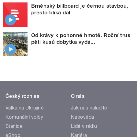
Brněnský billboard je černou stavbou,
přesto bliká dál
Od krávy k pohonné hmotě. Roční trus
pěti kusů dobytka vydá...
Český rozhlas
O nás
Válka na Ukrajině
Jak nás naladíte
Komunální volby
Nápověda
Stanice
Lidé v rádiu
eShop
Kariéra