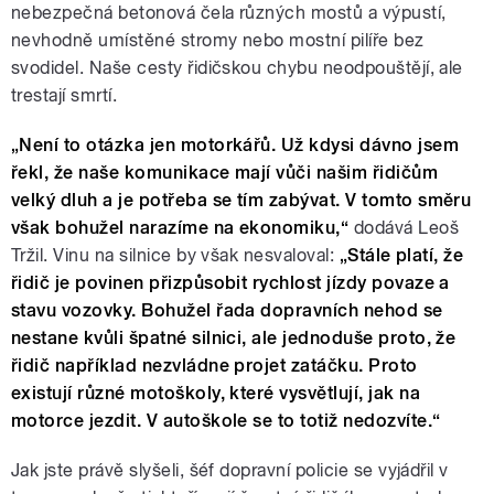
nebezpečná betonová čela různých mostů a výpustí,
nevhodně umístěné stromy nebo mostní pilíře bez
svodidel. Naše cesty řidičskou chybu neodpouštějí, ale
trestají smrtí.
„Není to otázka jen motorkářů. Už kdysi dávno jsem
řekl, že naše komunikace mají vůči našim řidičům
velký dluh a je potřeba se tím zabývat. V tomto směru
však bohužel narazíme na ekonomiku,“
dodává Leoš
Tržil. Vinu na silnice by však nesvaloval:
„Stále platí, že
řidič je povinen přizpůsobit rychlost jízdy povaze a
stavu vozovky. Bohužel řada dopravních nehod se
nestane kvůli špatné silnici, ale jednoduše proto, že
řidič například nezvládne projet zatáčku. Proto
existují různé motoškoly, které vysvětlují, jak na
motorce jezdit. V autoškole se to totiž nedozvíte.“
Jak jste právě slyšeli, šéf dopravní policie se vyjádřil v