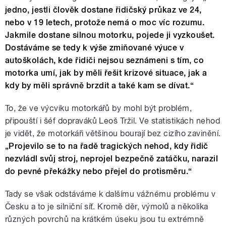
jedno, jestli člověk dostane řidičský průkaz ve 24,
nebo v 19 letech, protože nemá o moc víc rozumu.
Jakmile dostane silnou motorku, pojede ji vyzkoušet.
Dostáváme se tedy k výše zmiňované výuce v
autoškolách, kde řidiči nejsou seznámeni s tím, co
motorka umí, jak by měli řešit krizové situace, jak a
kdy by měli správně brzdit a také kam se dívat.“
To, že ve výcviku motorkářů by mohl být problém,
připouští i šéf dopraváků Leoš Tržil. Ve statistikách nehod
je vidět, že motorkáři většinou bourají bez cizího zavinění.
„Projevilo se to na řadě tragických nehod, kdy řidič
nezvládl svůj stroj, neprojel bezpečně zatáčku, narazil
do pevné překážky nebo přejel do protisměru.“
Tady se však odstáváme k dalšímu vážnému problému v
Česku a to je silniční síť. Kromě děr, výmolů a několika
různých povrchů na krátkém úseku jsou tu extrémně