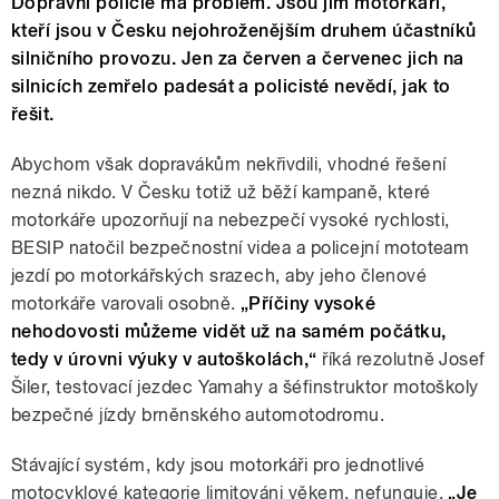
Dopravní policie má problém. Jsou jím motorkáři,
kteří jsou v Česku nejohroženějším druhem účastníků
silničního provozu. Jen za červen a červenec jich na
silnicích zemřelo padesát a policisté nevědí, jak to
řešit.
Abychom však dopravákům nekřivdili, vhodné řešení
nezná nikdo. V Česku totiž už běží kampaně, které
motorkáře upozorňují na nebezpečí vysoké rychlosti,
BESIP natočil bezpečnostní videa a policejní mototeam
jezdí po motorkářských srazech, aby jeho členové
motorkáře varovali osobně.
„Příčiny vysoké
nehodovosti můžeme vidět už na samém počátku,
tedy v úrovni výuky v autoškolách,“
říká rezolutně Josef
Šiler, testovací jezdec Yamahy a šéfinstruktor motoškoly
bezpečné jízdy brněnského automotodromu.
Stávající systém, kdy jsou motorkáři pro jednotlivé
motocyklové kategorie limitováni věkem, nefunguje.
„Je