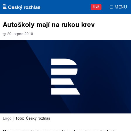
Přejít k hlavnímu obsahu
MENU
ŽIVĚ
Autoškoly mají na rukou krev
20. srpen 2010
Logo
|
foto:
Český rozhlas