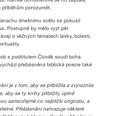
 příběhům porozumět.
y Tanachu dnešnímu světu se pokusil
us. Postupně by mělo vyjít pět
ávají o věčných tématech lásky, bolesti,
rituality.
Job s podtitulem Člověk soudí boha.
vychází přebásněná biblická poezie také
í je v tom, aby se přiblížila a zvýraznila
, aby se ty knihy přiblížily úplně
ou samozřejmě co nejbližší originálu, a
telné. Přebásnění nahrazuje některé