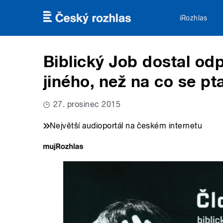
Přejít k hlavnímu obsahu
iRozhlas
Biblický Job dostal od
jiného, než na co se pt
27. prosinec 2015
Největší audioportál na českém internetu