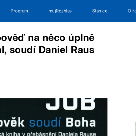
Program
mujRozhlas
Stanice
O r
pověď na něco úplně
al, soudí Daniel Raus