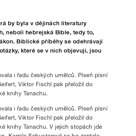
rá by byla v dějinách literatury
h, neboli hebrejská Bible, tedy to,
zákon. Biblické příběhy se odehrávají
 otázky, které se v nich objevují, jsou
ovala i řadu českých umělců. Píseň písní
eifert, Viktor Fischl pak přeložil do
ké knihy Tanachu.
ovala i řadu českých umělců. Píseň písní
eifert, Viktor Fischl pak přeložil do
ké knihy Tanachu. V jejich stopách jde
aus. Kamila Schusterová se ho zeptala,