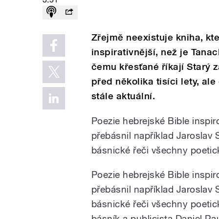
Zřejmě neexistuje kniha, kte
inspirativnější, než je Tanac
čemu křesťané říkají Starý 
před několika tisíci lety, ale
stále aktuální.
Poezie hebrejské Bible inspir
přebásnil například Jaroslav S
básnické řeči všechny poetic
Poezie hebrejské Bible inspir
přebásnil například Jaroslav S
básnické řeči všechny poetic
básník a publicista Daniel R