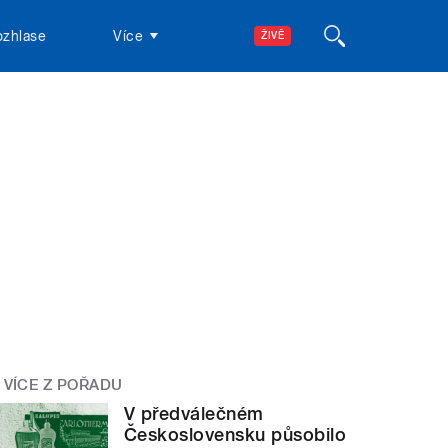
ozhlase
Více
ŽIVĚ
VÍCE Z POŘADU
V předválečném
Československu působilo