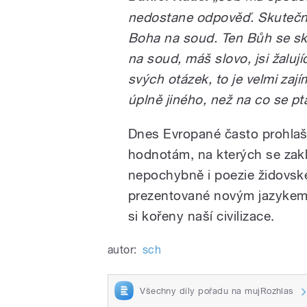
nedostane odpověď. Skutečnos
Boha na soud. Ten Bůh se sku
na soud, máš slovo, jsi žalují
svých otázek, to je velmi za
úplně jiného, než na co se pta
Dnes Evropané často prohlašuj
hodnotám, na kterých se zaklá
nepochybně i poezie židovské 
prezentované novým jazykem
si kořeny naší civilizace.
autor:
sch
Všechny díly pořadu na mujRozhlas