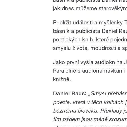
jak dnes můžeme starověkým
Přiblížit události a myšlenk
básník a publicista Daniel Ra
poetických knih, které pojedn
smyslu života, moudrosti a spi
Jako první vyšla audiokniha 
Paralelně s audionahrávkami 
knižně.
Daniel Raus:
„Smysl přebásněn
poezie, která v těch knihách je
běžnému člověku. Překlady js
tím pádem jsou méně srozumi