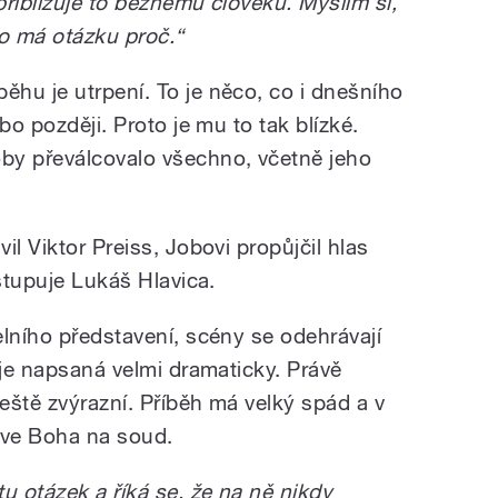
 přibližuje to běžnému člověku. Myslím si,
do má otázku proč.“
hu je utrpení. To je něco, co i dnešního
bo později. Proto je mu to tak blízké.
by převálcovalo všechno, včetně jeho
il Viktor Preiss, Jobovi propůjčil hlas
ystupuje Lukáš Hlavica.
elního představení, scény se odehrávají
 je napsaná velmi dramaticky. Právě
ještě zvýrazní. Příběh má velký spád a v
zve Boha na soud.
 otázek a říká se, že na ně nikdy