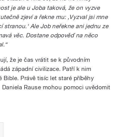
t je ale u Joba taková, že on vyzve
tečně zjeví a řekne mu: ‚Vyzval jsi mne
cí stranou.‘ Ale Job neřekne ani jednu ze
jímavá věc. Dostane odpověď na něco
l.“
í, že je čas vrátit se k původním
dá západní civilizace. Patří k nim
Bible. Právě tisíc let staré příběhy
 Daniela Rause mohou pomoci uvědomit