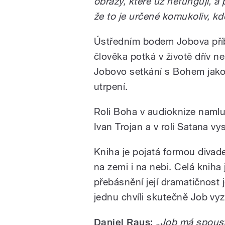
obrazy, které už nefungují, a
že to je určené komukoliv, k
Ústředním bodem Jobova příbě
člověka potká v životě dřív ne
Jobovo setkání s Bohem jako
utrpení.
Roli Boha v audioknize namluv
Ivan Trojan a v roli Satana v
Kniha je pojatá formou divad
na zemi i na nebi. Celá kniha
přebásnění její dramatičnost 
jednu chvíli skutečně Job vy
Daniel Raus:
„Job má spoustu