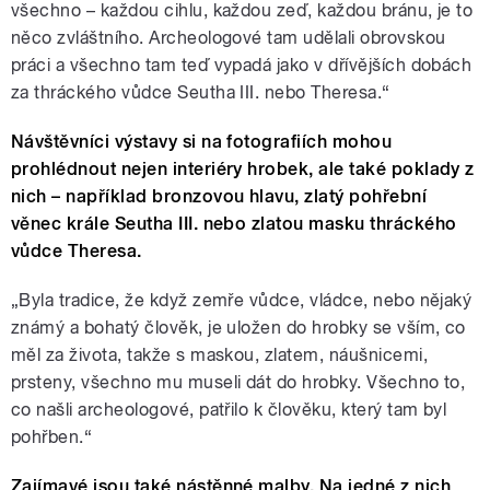
všechno – každou cihlu, každou zeď, každou bránu, je to
něco zvláštního. Archeologové tam udělali obrovskou
práci a všechno tam teď vypadá jako v dřívějších dobách
za thráckého vůdce Seutha III. nebo Theresa.“
Návštěvníci výstavy si na fotografiích mohou
prohlédnout nejen interiéry hrobek, ale také poklady z
nich – například bronzovou hlavu, zlatý pohřební
věnec krále Seutha III. nebo zlatou masku thráckého
vůdce Theresa.
„Byla tradice, že když zemře vůdce, vládce, nebo nějaký
známý a bohatý člověk, je uložen do hrobky se vším, co
měl za života, takže s maskou, zlatem, náušnicemi,
prsteny, všechno mu museli dát do hrobky. Všechno to,
co našli archeologové, patřilo k člověku, který tam byl
pohřben.“
Zajímavé jsou také nástěnné malby. Na jedné z nich