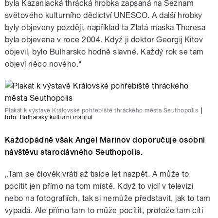
byla Kazanlacká thrácká hrobka zapsaná na Seznam
světového kulturního dědictví UNESCO. A další hrobky
byly objeveny později, například ta Zlatá maska Theresa
byla objevena v roce 2004. Když ji doktor Georgij Kitov
objevil, bylo Bulharsko hodně slavné. Každý rok se tam
objeví něco nového.“
Plakát k výstavě Královské pohřebiště thráckého města Seuthopolis
|
foto:
Bulharský kulturní institut
Každopádně však
Angel Marinov doporučuje osobní
návštěvu starodávného Seuthopolis.
„Tam se člověk vrátí až tisíce let nazpět. A může to
pocítit jen přímo na tom místě. Když to vidí v televizi
nebo na fotografiích, tak si nemůže představit, jak to tam
vypadá. Ale přímo tam to může pocítit, protože tam cítí