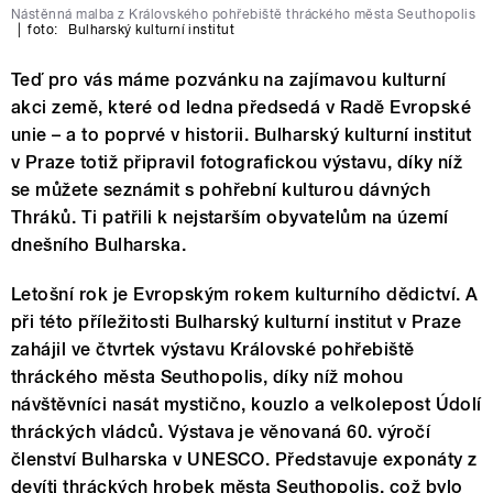
Nástěnná malba z Královského pohřebiště thráckého města Seuthopolis
|
foto:
Bulharský kulturní institut
Teď pro vás máme pozvánku na zajímavou kulturní
akci země, které od ledna předsedá v Radě Evropské
unie – a to poprvé v historii. Bulharský kulturní institut
v Praze totiž připravil fotografickou výstavu, díky níž
se můžete seznámit s pohřební kulturou dávných
Thráků. Ti patřili k nejstarším obyvatelům na území
dnešního Bulharska.
Letošní rok je Evropským rokem kulturního dědictví. A
při této příležitosti Bulharský kulturní institut v Praze
zahájil ve čtvrtek výstavu Královské pohřebiště
thráckého města Seuthopolis, díky níž mohou
návštěvníci nasát mystično, kouzlo a velkolepost Údolí
thráckých vládců. Výstava je věnovaná 60. výročí
členství Bulharska v UNESCO. Představuje exponáty z
devíti thráckých hrobek města Seuthopolis, což bylo