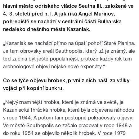
hlavní město odriského vládce Seutha III., založené ve
4.-3. století před n. l. A jak říká Angel Marinov,
pohřebiště se nachází v centrální části Bulharska
nedaleko dnešního města Kazanlak.
„Kazanlak se nachází přímo na úpatí pohoří Staré Planina.
Je tam obrovský areál Seuthopolis, který už je známý, ale
teď začíná být ještě populárnější, protože každý rok tam
archeologové objeví nějaké nové exponáty.“
Co se týče objevu hrobek, první z nich našli za války
vojáci při kopání bunkru.
„Nejvýznamnější hrobka, která je známá ve světě, je
Kazanlacká thrácká hrobka, která byla objevena náhodou
v roce 1944. A potom tam postupně pokračovaly objevy.
Ve městě Seuthopolis se začalo pracovat v roce 1948 a
do roku 1954 se objevilo několik hrobek. V roce 1979