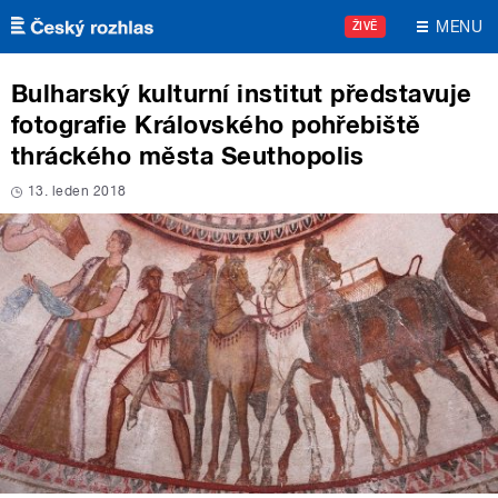
Přejít k hlavnímu obsahu
MENU
ŽIVĚ
Bulharský kulturní institut představuje
fotografie Královského pohřebiště
thráckého města Seuthopolis
13. leden 2018