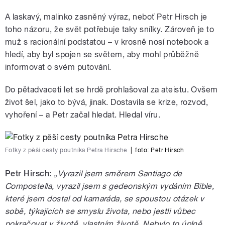
A laskavý, malinko zasněný výraz, neboť Petr Hirsch je
toho názoru, že svět potřebuje taky snílky. Zároveň je to
muž s racionální podstatou – v krosně nosí notebook a
hledí, aby byl spojen se světem, aby mohl průběžně
informovat o svém putování.
Do pětadvaceti let se hrdě prohlašoval za ateistu. Ovšem
život šel, jako to bývá, jinak. Dostavila se krize, rozvod,
vyhoření – a Petr začal hledat. Hledal víru.
Fotky z pěší cesty poutníka Petra Hirsche
|
foto:
Petr Hirsch
Petr Hirsch:
„Vyrazil jsem směrem Santiago de
Compostella, vyrazil jsem s gedeonským vydáním Bible,
které jsem dostal od kamaráda, se spoustou otázek v
sobě, týkajících se smyslu života, nebo jestli vůbec
pokračovat v životě, vlastním životě. Nebylo to úplně