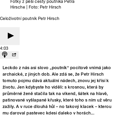
Fotky z pěší cesty poutníka Petra
Hirsche | Foto: Petr Hirsch
Celoživotní poutník Petr Hirsch
4:03
Leckdo z nás asi slovo „poutník“ pocitově vnímá jako
archaické, z jiných dob. Ale zdá se, že Petr Hirsch
tomuto pojmu dává aktuální nádech, znovu jej křísí k
životu. Jen kdybyste ho viděli: s krosnou, která by
průměrné ženě stačila tak na víkend, šátek na hlavě,
patinované vyšlapané křusky, které toho s ním už věru
zažily. A v ruce dlouhá hůl – no takový klacek – kterou
mu daroval pastevec kdesi daleko v horách...