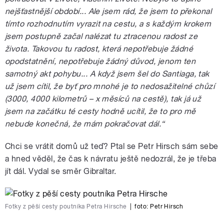
nejšťastnější období... Ale jsem rád, že jsem to překonal
tímto rozhodnutím vyrazit na cestu, a s každým krokem
jsem postupně začal nalézat tu ztracenou radost ze
života. Takovou tu radost, která nepotřebuje žádné
opodstatnění, nepotřebuje žádný důvod, jenom ten
samotný akt pohybu... A když jsem šel do Santiaga, tak
už jsem cítil, že byť pro mnohé je to nedosažitelné chůzí
(3000, 4000 kilometrů – x měsíců na cestě), tak já už
jsem na začátku té cesty hodně ucítil, že to pro mě
nebude konečná, že mám pokračovat dál.“
Chci se vrátit domů už teď? Ptal se Petr Hirsch sám sebe
a hned věděl, že čas k návratu ještě nedozrál, že je třeba
jít dál. Vydal se směr Gibraltar.
Fotky z pěší cesty poutníka Petra Hirsche
|
foto:
Petr Hirsch