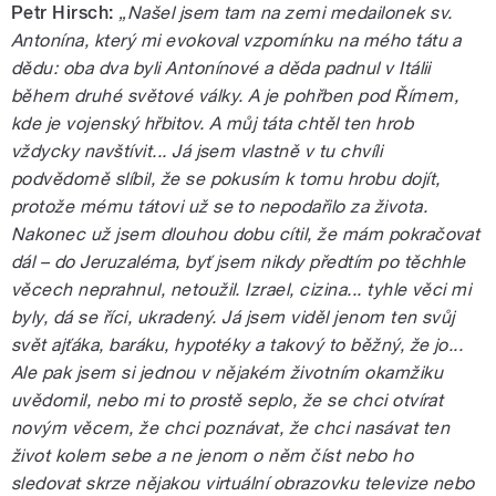
Petr Hirsch:
„Našel jsem tam na zemi medailonek sv.
Antonína, který mi evokoval vzpomínku na mého tátu a
dědu: oba dva byli Antonínové a děda padnul v Itálii
během druhé světové války. A je pohřben pod Římem,
kde je vojenský hřbitov. A můj táta chtěl ten hrob
vždycky navštívit... Já jsem vlastně v tu chvíli
podvědomě slíbil, že se pokusím k tomu hrobu dojít,
protože mému tátovi už se to nepodařilo za života.
Nakonec už jsem dlouhou dobu cítil, že mám pokračovat
dál – do Jeruzaléma, byť jsem nikdy předtím po těchhle
věcech neprahnul, netoužil. Izrael, cizina... tyhle věci mi
byly, dá se říci, ukradený. Já jsem viděl jenom ten svůj
svět ajťáka, baráku, hypotéky a takový to běžný, že jo...
Ale pak jsem si jednou v nějakém životním okamžiku
uvědomil, nebo mi to prostě seplo, že se chci otvírat
novým věcem, že chci poznávat, že chci nasávat ten
život kolem sebe a ne jenom o něm číst nebo ho
sledovat skrze nějakou virtuální obrazovku televize nebo