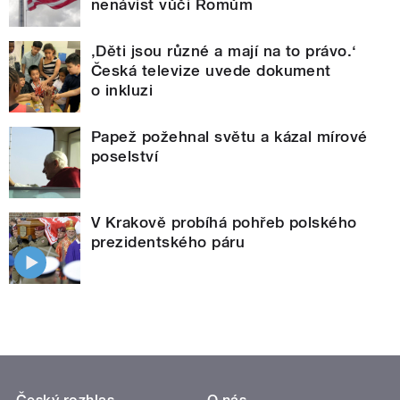
nenávist vůči Romům
‚Děti jsou různé a mají na to právo.‘
Česká televize uvede dokument
o inkluzi
Papež požehnal světu a kázal mírové
poselství
V Krakově probíhá pohřeb polského
prezidentského páru