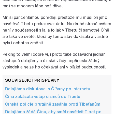
mají se mnohem lépe než dříve.
Mniši pančenlámou pohrdají, přestože mu musí při jeho
návštěvě Tibetu prokazovat úctu. Na druhé straně ovšem
není v současnosti síla, a to jak v Tibetu či samotné Číně,
ale také ve světě, která by tento stav dokázala a vlastně
byla i ochotna změnit.
Peking to velmi dobře ví, i proto také dosavadní jednání
zástupců dalajlámy a čínské vlády nepřinesla žádný
výsledek a nelze ho očekávat ani v blízké budoucnosti.
SOUVISEJÍCÍ PŘÍSPĚVKY
Dalajláma diskutoval s Číňany po internetu
Čína zakázala vstup cizinců do Tibetu
Čínská policie brutálně zasáhla proti Tibeťanům
Dalajláma žádá Čínu, aby směl navštívit Tibet po