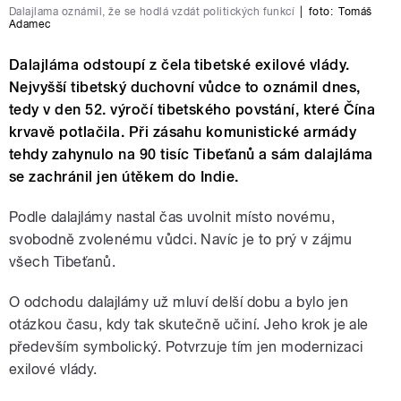
Dalajlama oznámil, že se hodlá vzdát politických funkcí
|
foto:
Tomáš
Adamec
Dalajláma odstoupí z čela tibetské exilové vlády.
Nejvyšší tibetský duchovní vůdce to oznámil dnes,
tedy v den 52. výročí tibetského povstání, které Čína
krvavě potlačila. Při zásahu komunistické armády
tehdy zahynulo na 90 tisíc Tibeťanů a sám dalajláma
se zachránil jen útěkem do Indie.
Podle dalajlámy nastal čas uvolnit místo novému,
svobodně zvolenému vůdci. Navíc je to prý v zájmu
všech Tibeťanů.
O odchodu dalajlámy už mluví delší dobu a bylo jen
otázkou času, kdy tak skutečně učiní. Jeho krok je ale
především symbolický. Potvrzuje tím jen modernizaci
exilové vlády.