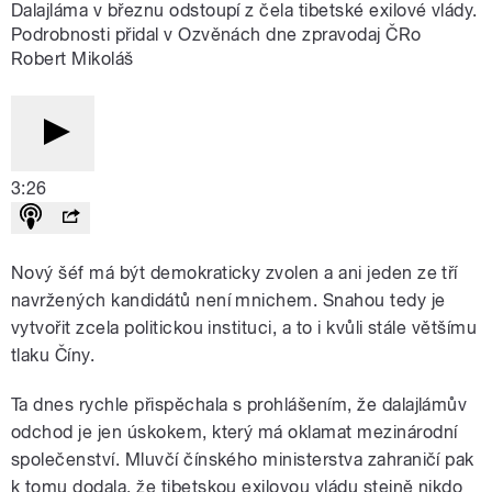
Dalajláma v březnu odstoupí z čela tibetské exilové vlády.
Podrobnosti přidal v Ozvěnách dne zpravodaj ČRo
Robert Mikoláš
3:26
Nový šéf má být demokraticky zvolen a ani jeden ze tří
navržených kandidátů není mnichem. Snahou tedy je
vytvořit zcela politickou instituci, a to i kvůli stále většímu
tlaku Číny.
Ta dnes rychle přispěchala s prohlášením, že dalajlámův
odchod je jen úskokem, který má oklamat mezinárodní
společenství. Mluvčí čínského ministerstva zahraničí pak
k tomu dodala, že tibetskou exilovou vládu stejně nikdo