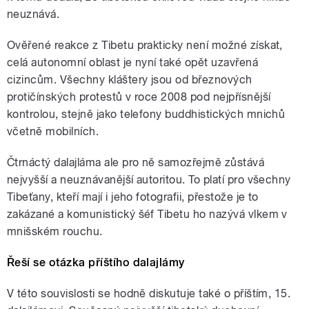
neuznává.
Ověřené reakce z Tibetu prakticky není možné získat,
celá autonomní oblast je nyní také opět uzavřená
cizincům. Všechny kláštery jsou od březnových
protičínských protestů v roce 2008 pod nejpřísnější
kontrolou, stejně jako telefony buddhistických mnichů
včetně mobilních.
Čtrnáctý dalajláma ale pro ně samozřejmě zůstává
nejvyšší a neuznávanější autoritou. To platí pro všechny
Tibeťany, kteří mají i jeho fotografii, přestože je to
zakázané a komunistický šéf Tibetu ho nazývá vlkem v
mnišském rouchu.
Řeší se otázka příštího dalajlámy
V této souvislosti se hodně diskutuje také o příštím, 15.