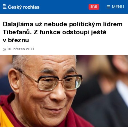
Přejít k hlavnímu obsahu
MENU
ŽIVĚ
Dalajláma už nebude politickým lídrem
Tibeťanů. Z funkce odstoupí ještě
v březnu
10. březen 2011