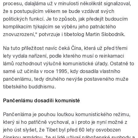
procesu, dalajláma už v minulosti několikrát signalizoval,
že s postupujícím věkem se bude vzdávat svých
politických funkcí. Je to způsob, jak předejít budoucím
komplikacím týkajícím se výběru jeho patnáctého
znovuzrození,“ potvrzuje i tibetolog Martin Slobodník.
Na tuto příležitost navíc čeká Čína, která už před třemi
lety vydala nařízení, podle kterého musí o reinkarnaci
lámů rozhodnout výlučně komunistické úřady. Ostatně to
samé už učinila v roce 1995, kdy dosadila vlastního
pančenlámu, tedy druhého nevýše postaveného muže
tibetského buddhismu.
Pančenlámu dosadili komunisté
Pančenláma je pouhou loutkou komunistického režimu,
který si ho patřičně vychoval, a i proto je nyní možné z
jeho úst slyšet, že Tibet byl před 60 lety osvobozen
čínskou armádou, že si lidé užívají náboženské svobody a