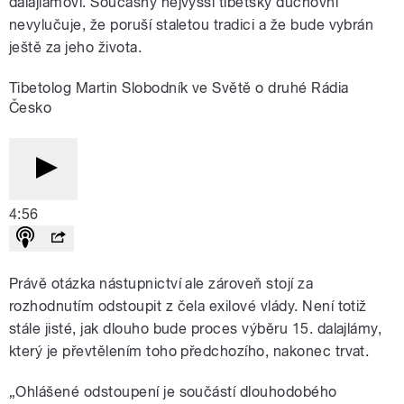
dalajlámovi. Současný nejvyšší tibetský duchovní
nevylučuje, že poruší staletou tradici a že bude vybrán
ještě za jeho života.
Tibetolog Martin Slobodník ve Světě o druhé Rádia
Česko
4:56
Právě otázka nástupnictví ale zároveň stojí za
rozhodnutím odstoupit z čela exilové vlády. Není totiž
stále jisté, jak dlouho bude proces výběru 15. dalajlámy,
který je převtělením toho předchozího, nakonec trvat.
„Ohlášené odstoupení je součástí dlouhodobého