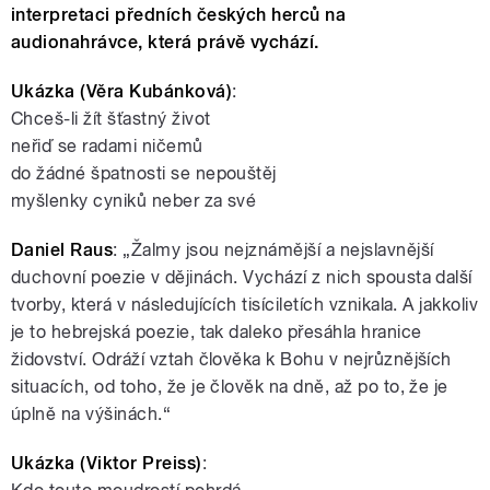
interpretaci předních českých herců na
audionahrávce, která právě vychází.
Ukázka (Věra Kubánková)
:
Chceš-li žít šťastný život
neřiď se radami ničemů
do žádné špatnosti se nepouštěj
myšlenky cyniků neber za své
Daniel Raus
: „Žalmy jsou nejznámější a nejslavnější
duchovní poezie v dějinách. Vychází z nich spousta další
tvorby, která v následujících tisíciletích vznikala. A jakkoliv
je to hebrejská poezie, tak daleko přesáhla hranice
židovství. Odráží vztah člověka k Bohu v nejrůznějších
situacích, od toho, že je člověk na dně, až po to, že je
úplně na výšinách.“
Ukázka (Viktor Preiss)
: