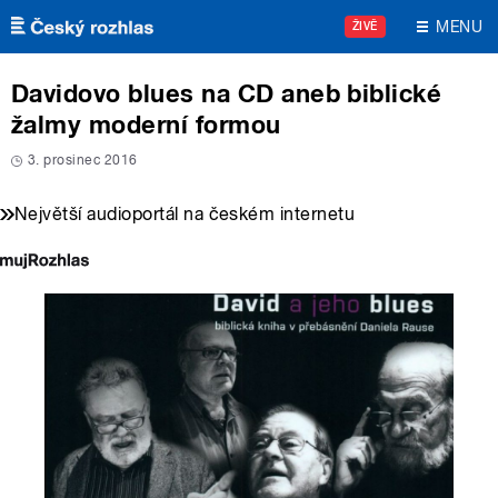
Přejít k hlavnímu obsahu
MENU
ŽIVĚ
Davidovo blues na CD aneb biblické
žalmy moderní formou
3. prosinec 2016
Největší audioportál na českém internetu