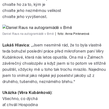
chvalte ho za to, kým je
chvalte jeho nezměrnou velikost
chvalte jeho vyvýšenost.
Daniel Raus na autogramiádě v Brně
|
foto:
Anna Pinknerová
Lukáš Hlavica
: „Jsem nesmírně rád, že to byla vlastně
teda bohužel poslední práce před mikrofonem paní Věry
Kubánkové, která nás letos opustila. Ona má v Žalmech
závěrečný chvalozpěv a když jsem si to potom ve střižně
pouštěl, vždycky mě u toho tak trochu mrazilo. Najednou
jsem to vnímal jako nějaké její poselství jakoby už z
druhého, tušeného, neznámého břehu.“
Ukázka (Věra Kubánková)
:
Všechno, co dýchá
ať chválí Hospodina