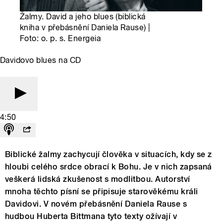
Žalmy. David a jeho blues (biblická
kniha v přebásnění Daniela Rause) |
Foto: o. p. s. Energeia
Davidovo blues na CD
4:50
Biblické žalmy zachycují člověka v situacích, kdy se z
hloubi celého srdce obrací k Bohu. Je v nich zapsaná
veškerá lidská zkušenost s modlitbou. Autorství
mnoha těchto písní se připisuje starověkému králi
Davidovi. V novém přebásnění Daniela Rause s
hudbou Huberta Bittmana tyto texty ožívají v