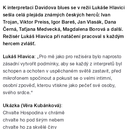
K interpretaci Davidova blues se v režii Lukáše Hlavici
sešla celá plejáda známých českých herců: Ivan
Trojan, Viktor Preiss, Igor Bareš, Jan Vlasák, Dana
Černá, Taťjana Medvecká, Magdalena Borová a další.
Režisér Lukáš Hlavica při natáčení pracoval s každým
hercem zvlášť.
Lukáš Hlavica
: „Pro mě jako pro režiséra bylo naprosto
zásadní vytvořit podmínky, aby se každý z interpretů byl
schopen a ochoten v uspěchaném světě zastavit, před
mikrofonem spočinout a pokusit se o velmi intimní,
osobní zpověď, kterou vtiskne jako pečeť své osoby,
svého srdce.“
Ukázka (Věra Kubánková)
:
Chvalte Hospodina v chrámě
chvalte ho pod širým nebem
chvalte ho za skvělé činy