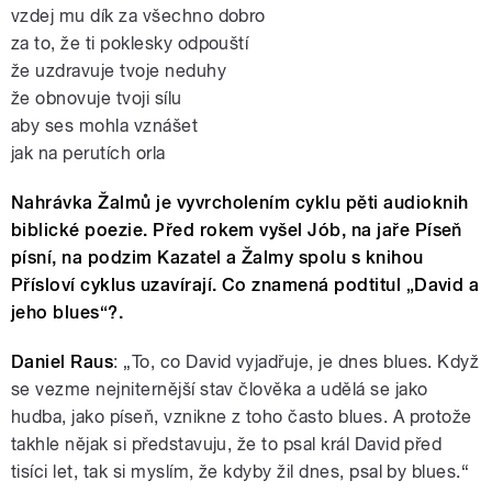
vzdej mu dík za všechno dobro
za to, že ti poklesky odpouští
že uzdravuje tvoje neduhy
že obnovuje tvoji sílu
aby ses mohla vznášet
jak na perutích orla
Nahrávka Žalmů je vyvrcholením cyklu pěti audioknih
biblické poezie. Před rokem vyšel Jób, na jaře Píseň
písní, na podzim Kazatel a Žalmy spolu s knihou
Přísloví cyklus uzavírají. Co znamená podtitul „David a
jeho blues“?.
Daniel Raus
: „To, co David vyjadřuje, je dnes blues. Když
se vezme nejniternější stav člověka a udělá se jako
hudba, jako píseň, vznikne z toho často blues. A protože
takhle nějak si představuju, že to psal král David před
tisíci let, tak si myslím, že kdyby žil dnes, psal by blues.“