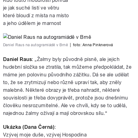
Kdo touto moudrostí pohrdá
je jak suché listí ve větru
které bloudí z místa na místo
a jeho údělem je marnost
Daniel Raus na autogramiádě v Brně
|
foto:
Anna Pinknerová
Daniel Raus
: „Žalmy byly původně písně, ale jejich
hudební složka se ztratila, tak můžeme předpokládat, že
máme jen polovinu původního zážitku. Dá se ale udělat
to, že se zrytmizují nebo různě upraví tak, aby zněly
malebně. Některé obrazy je třeba nahradit, některé
souvislosti je třeba dovyprávět, protože jsou dnešnímu
člověku nesrozumitelné. Ale ve chvíli, kdy se to udělá,
najednou žalmy ožívají a mají obrovskou sílu.“
Ukázka (Dana Černá)
:
Vzývej moje duše, vzývej Hospodina