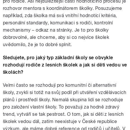
pro rodiče. Asi nejdůležitější částí hodnotícího procesu je
rozhovor mentora s koordinátorem školky. Posuzujeme
například, zda školka má svá vnitřní hodnotící kritéria,
personální standardy, komunikaci s rodiči, kontrolní
mechanismy – odkaz na stránky. Je to pro školky
dobrovolné, ale chceme, aby si co nejvíce školek
uvědomilo, že je to dobré splnit.
Sledujete, pro jaký typ základní školy se obvykle
rozhodují rodiče z lesních školek a jak si děti vedou ve
školách?
Velmi často se rozhodují pro komunitní či alternativní
školy, zvykli si totiž na svůj podíl při utváření vzdělávacích
plánů i prostředí školy. Nemalá skupina lidí se rozhoduje
pro založení vlastní školy. To považuji za hodně zdravý
trend, vytváří se tak pestrost. O tom, jak si děti z lesních
školek vedou dál, zatím neexistuje v České republice
výzkum, ale máme dobré reference od rodičů i učitelů. V