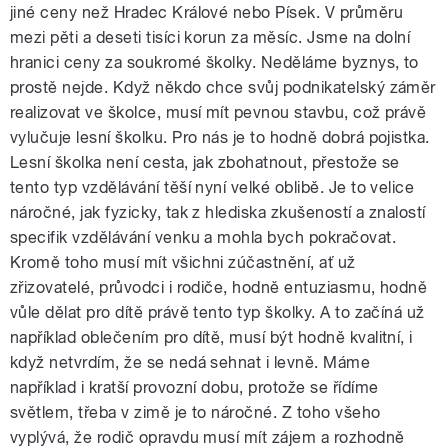
jiné ceny než Hradec Králové nebo Písek. V průměru
mezi pěti a deseti tisíci korun za měsíc. Jsme na dolní
hranici ceny za soukromé školky. Neděláme byznys, to
prostě nejde. Když někdo chce svůj podnikatelský záměr
realizovat ve školce, musí mít pevnou stavbu, což právě
vylučuje lesní školku. Pro nás je to hodně dobrá pojistka.
Lesní školka není cesta, jak zbohatnout, přestože se
tento typ vzdělávání těší nyní velké oblibě. Je to velice
náročné, jak fyzicky, tak z hlediska zkušeností a znalostí
specifik vzdělávání venku a mohla bych pokračovat.
Kromě toho musí mít všichni zúčastnění, ať už
zřizovatelé, průvodci i rodiče, hodně entuziasmu, hodně
vůle dělat pro dítě právě tento typ školky. A to začíná už
například oblečením pro dítě, musí být hodně kvalitní, i
když netvrdím, že se nedá sehnat i levně. Máme
například i kratší provozní dobu, protože se řídíme
světlem, třeba v zimě je to náročné. Z toho všeho
vyplývá, že rodič opravdu musí mít zájem a rozhodně