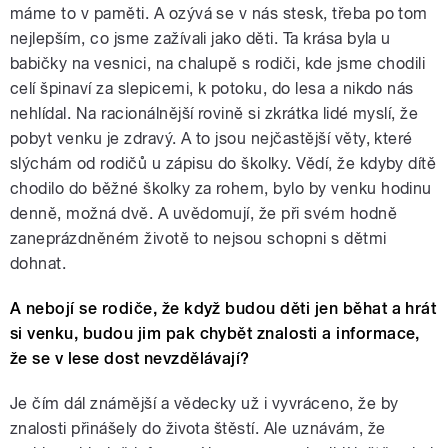
máme to v paměti. A ozývá se v nás stesk, třeba po tom
nejlepším, co jsme zažívali jako děti. Ta krása byla u
babičky na vesnici, na chalupě s rodiči, kde jsme chodili
celí špinaví za slepicemi, k potoku, do lesa a nikdo nás
nehlídal. Na racionálnější rovině si zkrátka lidé myslí, že
pobyt venku je zdravý. A to jsou nejčastější věty, které
slýchám od rodičů u zápisu do školky. Vědí, že kdyby dítě
chodilo do běžné školky za rohem, bylo by venku hodinu
denně, možná dvě. A uvědomují, že při svém hodně
zaneprázdněném životě to nejsou schopni s dětmi
dohnat.
A nebojí se rodiče, že když budou děti jen běhat a hrát
si venku, budou jim pak chybět znalosti a informace,
že se v lese dost nevzdělávají?
Je čím dál známější a vědecky už i vyvráceno, že by
znalosti přinášely do života štěstí. Ale uznávám, že