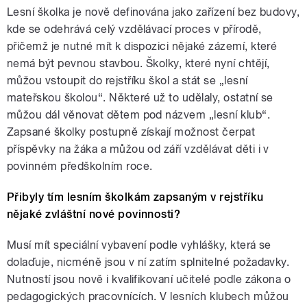
Lesní školka je nově definována jako zařízení bez budovy,
kde se odehrává celý vzdělávací proces v přírodě,
přičemž je nutné mít k dispozici nějaké zázemí, které
nemá být pevnou stavbou. Školky, které nyní chtějí,
můžou vstoupit do rejstříku škol a stát se „lesní
mateřskou školou“. Některé už to udělaly, ostatní se
můžou dál věnovat dětem pod názvem „lesní klub“.
Zapsané školky postupně získají možnost čerpat
příspěvky na žáka a můžou od září vzdělávat děti i v
povinném předškolním roce.
Přibyly tím lesním školkám zapsaným v rejstříku
nějaké zvláštní nové povinnosti?
Musí mít speciální vybavení podle vyhlášky, která se
dolaďuje, nicméně jsou v ní zatím splnitelné požadavky.
Nutností jsou nově i kvalifikovaní učitelé podle zákona o
pedagogických pracovnících. V lesních klubech můžou