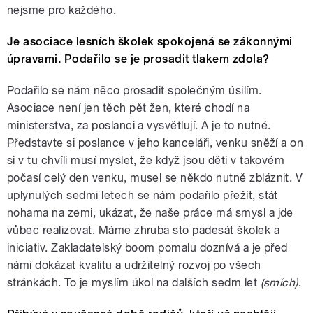
nejsme pro každého.
Je asociace lesních školek spokojená se zákonnými
úpravami. Podařilo se je prosadit tlakem zdola?
Podařilo se nám něco prosadit společným úsilím.
Asociace není jen těch pět žen, které chodí na
ministerstva, za poslanci a vysvětlují. A je to nutné.
Představte si poslance v jeho kanceláři, venku sněží a on
si v tu chvíli musí myslet, že když jsou děti v takovém
počasí celý den venku, musel se někdo nutně zbláznit. V
uplynulých sedmi letech se nám podařilo přežít, stát
nohama na zemi, ukázat, že naše práce má smysl a jde
vůbec realizovat. Máme zhruba sto padesát školek a
iniciativ. Zakladatelský boom pomalu doznívá a je před
námi dokázat kvalitu a udržitelný rozvoj po všech
stránkách. To je myslím úkol na dalších sedm let
(smích)
.