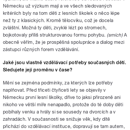
Německu už výzkum mají a ve všech sledovaných
kritériích byly na tom děti z lesních školek o něco lépe
než ty z klasických. Kromě tělocviku, což je docela
zvláštní. Možná ty děti, zvyklé lézt po stromech,
bojkotovaly příliš strukturovanou formu pohybu.
(smích)
A
obecně věřím, že je prospěšná spolupráce a dialog mezi
zástupci různých forem vzdělávání.
Jaké jsou vlastně vzdělávací potřeby současných dětí.
Sledujete její proměnu v čase?
Mění se zejména podmínky, za kterých lze potřeby
naplňovat. Před třiceti čtyřiceti lety se objevily v
Německu první lesní školky, dříve to jaksi přirozeně ani
nikoho ve větší míře nenapadlo, protože do té doby děti
pobíhaly venku a hrály si se sousedy na dvorcích a v
zahradách. V současnosti se snižuje věk, kdy dítě
přichází do vzdělávací instituce, dopravují se tam autem,