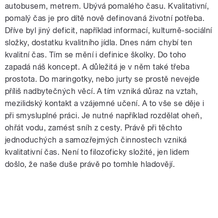
autobusem, metrem. Ubývá pomalého času. Kvalitativní,
pomalý čas je pro dítě nově definovaná životní potřeba.
Dříve byl jiný deficit, například informací, kulturně-sociální
složky, dostatku kvalitního jídla. Dnes nám chybí ten
kvalitní čas. Tím se mění i definice školky. Do toho
zapadá náš koncept. A důležitá je v něm také třeba
prostota. Do maringotky, nebo jurty se prostě nevejde
příliš nadbytečných věcí. A tím vzniká důraz na vztah,
mezilidský kontakt a vzájemné učení. A to vše se děje i
při smysluplné práci. Je nutné například rozdělat oheň,
ohřát vodu, zamést sníh z cesty. Právě při těchto
jednoduchých a samozřejmých činnostech vzniká
kvalitativní čas. Není to filozoficky složité, jen lidem
došlo, že naše duše právě po tomhle hladovějí.