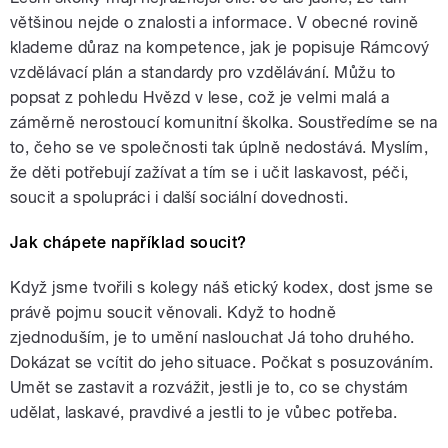
většinou nejde o znalosti a informace. V obecné rovině
klademe důraz na kompetence, jak je popisuje Rámcový
vzdělávací plán a standardy pro vzdělávání. Můžu to
popsat z pohledu Hvězd v lese, což je velmi malá a
záměrně nerostoucí komunitní školka. Soustředíme se na
to, čeho se ve společnosti tak úplně nedostává. Myslím,
že děti potřebují zažívat a tím se i učit laskavost, péči,
soucit a spolupráci i další sociální dovednosti.
Jak chápete například soucit?
Když jsme tvořili s kolegy náš etický kodex, dost jsme se
právě pojmu soucit věnovali. Když to hodně
zjednoduším, je to umění naslouchat Já toho druhého.
Dokázat se vcítit do jeho situace. Počkat s posuzováním.
Umět se zastavit a rozvážit, jestli je to, co se chystám
udělat, laskavé, pravdivé a jestli to je vůbec potřeba.