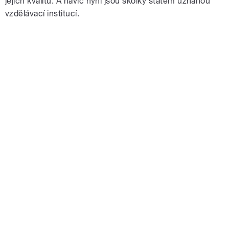
jejich kvalitu. A navíc nyní jsou školky státem uznanou
vzdělávací institucí.