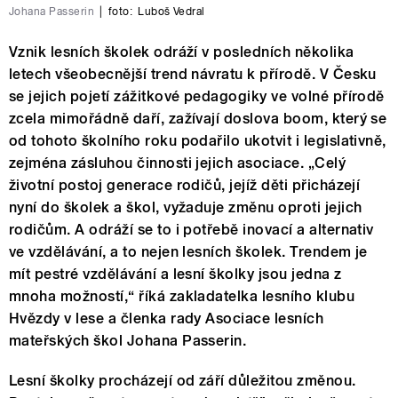
Johana Passerin
|
foto:
Luboš Vedral
Vznik lesních školek odráží v posledních několika
letech všeobecnější trend návratu k přírodě. V Česku
se jejich pojetí zážitkové pedagogiky ve volné přírodě
zcela mimořádně daří, zažívají doslova boom, který se
od tohoto školního roku podařilo ukotvit i legislativně,
zejména zásluhou činnosti jejich asociace. „Celý
životní postoj generace rodičů, jejíž děti přicházejí
nyní do školek a škol, vyžaduje změnu oproti jejich
rodičům. A odráží se to i potřebě inovací a alternativ
ve vzdělávání, a to nejen lesních školek. Trendem je
mít pestré vzdělávání a lesní školky jsou jedna z
mnoha možností,“ říká zakladatelka lesního klubu
Hvězdy v lese a členka rady Asociace lesních
mateřských škol Johana Passerin.
Lesní školky procházejí od září důležitou změnou.