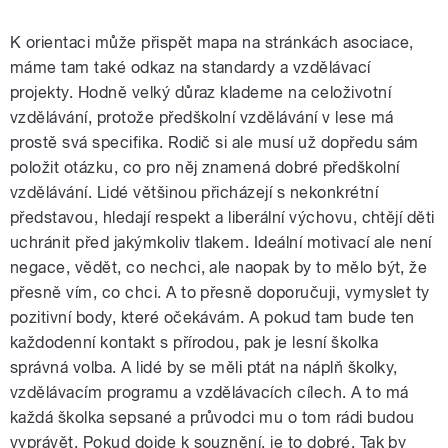
K orientaci může přispět mapa na stránkách asociace,
máme tam také odkaz na standardy a vzdělávací
projekty. Hodně velký důraz klademe na celoživotní
vzdělávání, protože předškolní vzdělávání v lese má
prostě svá specifika. Rodič si ale musí už dopředu sám
položit otázku, co pro něj znamená dobré předškolní
vzdělávání. Lidé většinou přicházejí s nekonkrétní
představou, hledají respekt a liberální výchovu, chtějí děti
uchránit před jakýmkoliv tlakem. Ideální motivací ale není
negace, vědět, co nechci, ale naopak by to mělo být, že
přesně vím, co chci. A to přesně doporučuji, vymyslet ty
pozitivní body, které očekávám. A pokud tam bude ten
každodenní kontakt s přírodou, pak je lesní školka
správná volba. A lidé by se měli ptát na náplň školky,
vzdělávacím programu a vzdělávacích cílech. A to má
každá školka sepsané a průvodci mu o tom rádi budou
vyprávět. Pokud dojde k souznění, je to dobré. Tak by