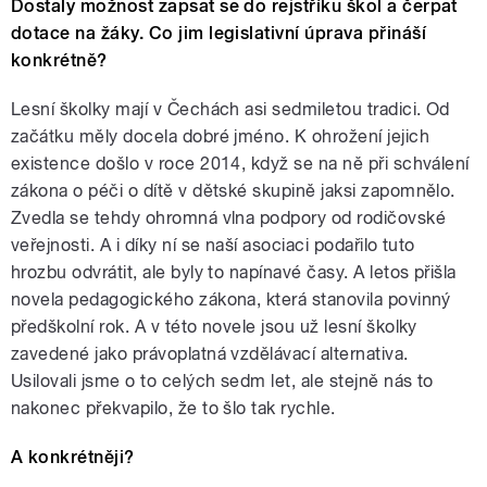
Dostaly možnost zapsat se do rejstříku škol a čerpat
dotace na žáky. Co jim legislativní úprava přináší
konkrétně?
Lesní školky mají v Čechách asi sedmiletou tradici. Od
začátku měly docela dobré jméno. K ohrožení jejich
existence došlo v roce 2014, když se na ně při schválení
zákona o péči o dítě v dětské skupině jaksi zapomnělo.
Zvedla se tehdy ohromná vlna podpory od rodičovské
veřejnosti. A i díky ní se naší asociaci podařilo tuto
hrozbu odvrátit, ale byly to napínavé časy. A letos přišla
novela pedagogického zákona, která stanovila povinný
předškolní rok. A v této novele jsou už lesní školky
zavedené jako právoplatná vzdělávací alternativa.
Usilovali jsme o to celých sedm let, ale stejně nás to
nakonec překvapilo, že to šlo tak rychle.
A konkrétněji?