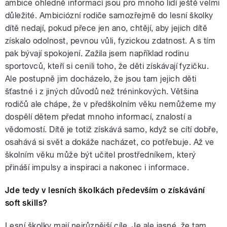
ambice ohledně informací jsou pro mnoho lidí ještě velmi
důležité. Ambiciózní rodiče samozřejmě do lesní školky
dítě nedají, pokud přece jen ano, chtějí, aby jejich dítě
získalo odolnost, pevnou vůli, fyzickou zdatnost. A s tím
pak bývají spokojení. Zažila jsem například rodinu
sportovců, kteří si cenili toho, že děti získávají fyzičku.
Ale postupně jim docházelo, že jsou tam jejich děti
šťastné i z jiných důvodů než tréninkových. Většina
rodičů ale chápe, že v předškolním věku nemůžeme my
dospělí dětem předat mnoho informací, znalostí a
vědomostí. Dítě je totiž získává samo, když se cítí dobře,
osahává si svět a dokáže nacházet, co potřebuje. Až ve
školním věku může být učitel prostředníkem, který
přináší impulsy a inspiraci a nakonec i informace.
Jde tedy v lesních školkách především o získávání
soft skills?
Lesní školky mají nejrůznější cíle. Je ale jasné, že tam