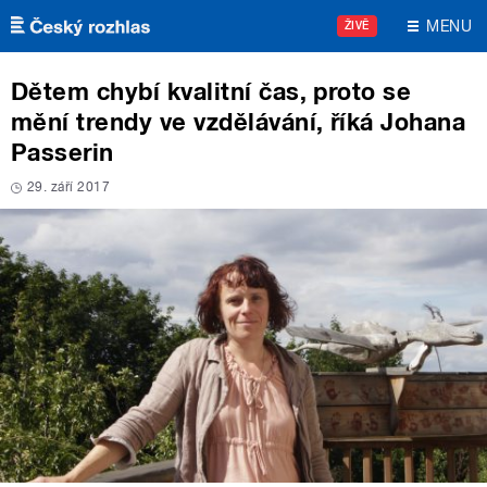
Přejít k hlavnímu obsahu
MENU
ŽIVĚ
Dětem chybí kvalitní čas, proto se
mění trendy ve vzdělávání, říká Johana
Passerin
29. září 2017