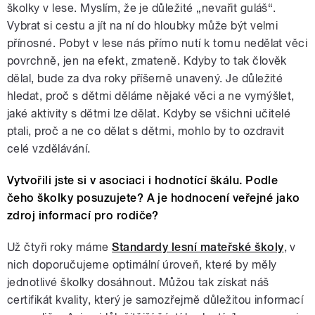
školky v lese. Myslím, že je důležité „nevařit guláš“.
Vybrat si cestu a jít na ní do hloubky může být velmi
přínosné. Pobyt v lese nás přímo nutí k tomu nedělat věci
povrchně, jen na efekt, zmateně. Kdyby to tak člověk
dělal, bude za dva roky příšerně unavený. Je důležité
hledat, proč s dětmi děláme nějaké věci a ne vymýšlet,
jaké aktivity s dětmi lze dělat. Kdyby se všichni učitelé
ptali, proč a ne co dělat s dětmi, mohlo by to ozdravit
celé vzdělávání.
Vytvořili jste si v asociaci i hodnotící škálu. Podle
čeho školky posuzujete? A je hodnocení veřejné jako
zdroj informací pro rodiče?
Už čtyři roky máme
Standardy lesní mateřské školy
, v
nich doporučujeme optimální úroveň, které by měly
jednotlivé školky dosáhnout. Můžou tak získat náš
certifikát kvality, který je samozřejmě důležitou informací