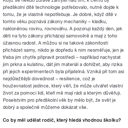
Když se někdo zdravě zamyslí nad tím, k čemu by
předškolní dítě technologie potřebovalo, nutně dojde k
tomu, že je vlastně nepotřebuje. Je dobré, když dítě v
tomto věku poznává zákony mechaniky – kladku,
nakloněnou rovinu, rovnováhu. A pozoruji každý den, jak
děti na tyto zákony přicházejí samovolně a mají z toho
úžasnou radost. A můžou si na takové zákonitosti
přicházet samy, nikdo je dopředu k nim nesměřuje, jen je
třeba jim chytře připravit prostředí – například nachystat
jim prkna a kulatinu, dát jim materiál a dohlížet, aby rizika
při jejich experimentech byla přijatelná. Vzniká při tom asi
nejdůležitější dovednost – resilience, což je
houževnatost jedince, který věří, že může utvářet vlastní
život za pomoci lidí, kteří mě mají rádi a kterým důvěřuji.
Poselstvím pro předškolní věk by mělo být, že svět je
dobrý a společně můžeme dokázat vše.
Co by měl udělat rodič, který hledá vhodnou školku?