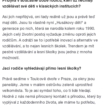
Přibývá v současné době rodičů, kteří už nechtějí
vzdělávat své děti v klasických institucích?
Asi jich nepřibývá, oni tady reálně už jsou a právě teď
mají děti. Jsou to vlastně nyní „Husákovy děti“ a
generace po nich, která se narodila kolem roku 1990.
Jejich celý životní postoj vyžaduje změnu oproti jejich
rodičům. A odráží se to i potřebě inovací a alternativ ve
vzdělávání, a to nejen lesních školek. Trendem je mít
pestré vzdělávání a lesní školky jsou jedna z mnoha
možností.
Jací rodiče vyhledávají přímo lesní školky?
Právě sedíme v Toulcově dvoře v Praze, za okny jsou
paneláky. Jsme v malém ostrůvku zeleně uprostřed
velkoměsta. To je asi symbol toho, co ti lidé hledají.
Hodně z nás nemá přirozený kontakt s přírodou, který by
vyplýval z každodenního života, ale máme tu potřebu,