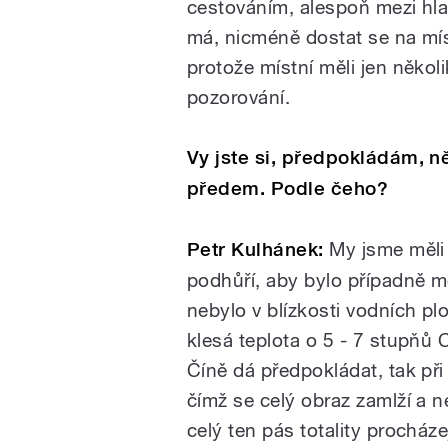
cestováním, alespoň mezi hla
má, nicméně dostat se na mí
protože místní měli jen několi
pozorování.
Vy jste si, předpokládám, n
předem. Podle čeho?
Petr Kulhánek:
My jsme měli v
podhůří, aby bylo případně m
nebylo v blízkosti vodních p
klesá teplota o 5 - 7 stupňů C
Číně dá předpokládat, tak při
čímž se celý obraz zamlží a n
celý ten pás totality procháze