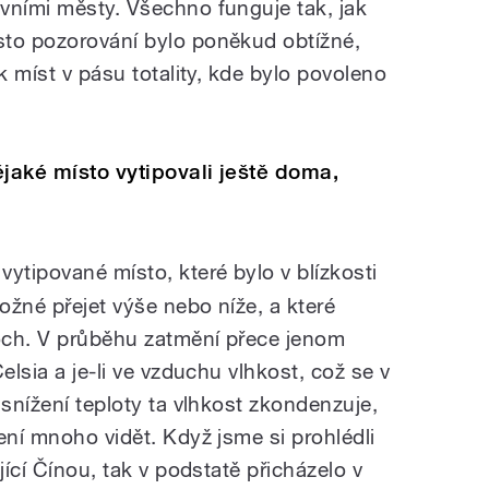
vními městy. Všechno funguje tak, jak
sto pozorování bylo poněkud obtížné,
k míst v pásu totality, kde bylo povoleno
ějaké místo vytipovali ještě doma,
ytipované místo, které bylo v blízkosti
ožné přejet výše nebo níže, a které
loch. V průběhu zatmění přece jenom
elsia a je-li ve vzduchu vlhkost, což se v
 snížení teploty ta vlhkost zkondenzuje,
ení mnoho vidět. Když jsme si prohlédli
jící Čínou, tak v podstatě přicházelo v