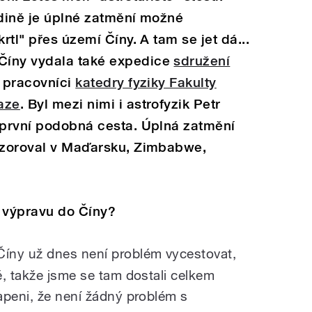
edině je úplné zatmění možné
rtl" přes území Číny. A tam se jet dá...
Číny vydala také expedice
sdružení
í pracovníci
katedry fyziky Fakulty
aze
. Byl mezi nimi i astrofyzik Petr
 první podobná cesta. Úplná zatmění
pozoroval v Maďarsku, Zimbabwe,
t výpravu do Číny?
íny už dnes není problém vycestovat,
ě, takže jsme se tam dostali celkem
apeni, že není žádný problém s