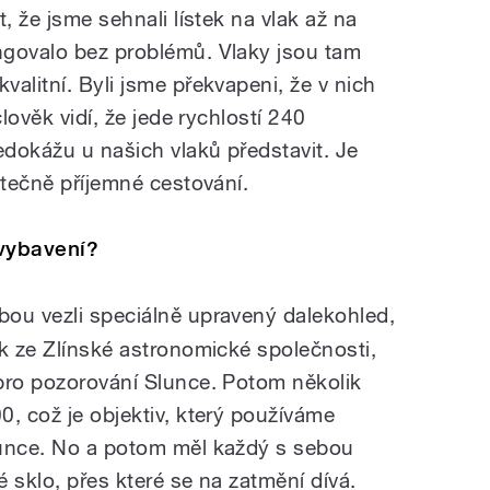
, že jsme sehnali lístek na vlak až na
ngovalo bez problémů. Vlaky jsou tam
alitní. Byli jsme překvapeni, že v nich
člověk vidí, že jede rychlostí 240
edokážu u našich vlaků představit. Je
utečně příjemné cestování.
 vybavení?
ou vezli speciálně upravený dalekohled,
ek ze Zlínské astronomické společnosti,
pro pozorování Slunce. Potom několik
0, což je objektiv, který používáme
lunce. No a potom měl každý s sebou
 sklo, přes které se na zatmění dívá.