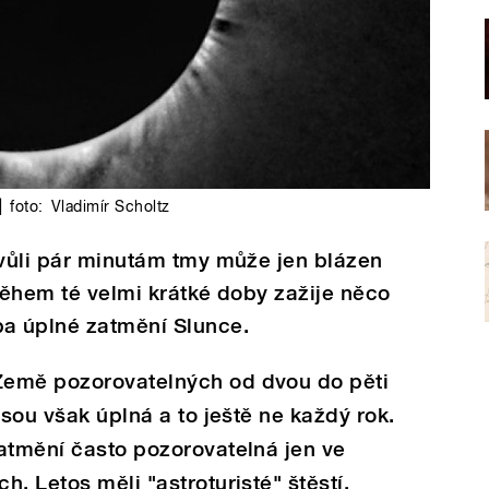
|
foto:
Vladimír Scholtz
kvůli pár minutám tmy může jen blázen
 během té velmi krátké doby zažije něco
a úplné zatmění Slunce.
Země pozorovatelných od dvou do pěti
jsou však úplná a to ještě ne každý rok.
atmění často pozorovatelná jen ve
. Letos měli "astroturisté" štěstí.