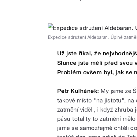
Expedice sdružení Aldebaran. Úplné zatměn
Už jste říkal, že nejvhodně
Slunce jste měli před svou
Problém ovšem byl, jak se na
Petr Kulhánek:
My jsme ze Ša
takové místo "na jistotu", na 
zatmění viděli, i když zhruba
pásu totality to zatmění měl
jsme se samozřejmě chtěli dos
tentýž den jsme odjeli do Tc