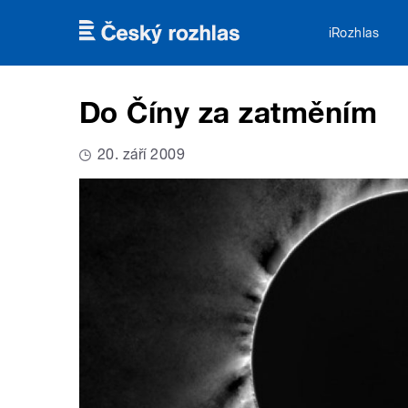
Přejít k hlavnímu obsahu
iRozhlas
Do Číny za zatměním
20. září 2009