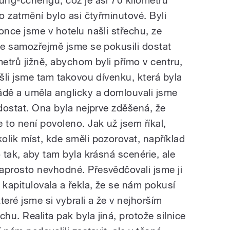
to zatmění bylo asi čtyřminutové. Byli
once jsme v hotelu našli střechu, ze
ale samozřejmě jsme se pokusili dostat
metrů jižně, abychom byli přímo v centru,
ašli jsme tam takovou dívenku, která byla
ádě a uměla anglicky a domlouvali jsme
 dostat. Ona byla nejprve zděšená, že
to není povoleno. Jak už jsem říkal,
olik míst, kde směli pozorovat, například
o tak, aby tam byla krásná scenérie, ale
aprosto nevhodné. Přesvědčovali jsme ji
 kapitulovala a řekla, že se nám pokusí
které jsme si vybrali a že v nejhorším
u. Realita pak byla jiná, protože silnice