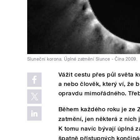
Sluneční korona. Úplné zatmění Slunce - Čína 2009.
Vážit cestu přes půl světa 
a nebo člověk, který ví, že
opravdu mimořádného. Třeb
Během každého roku je ze 
zatmění, jen některá z nich 
K tomu navíc bývají úplná z
špatně přístupných končinách