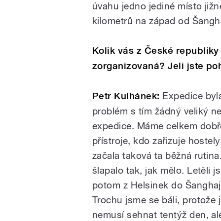
úvahu jedno jediné místo již
kilometrů na západ od Šangh
Kolik vás z České republiky 
zorganizovaná? Jeli jste p
Petr Kulhánek:
Expedice byla
problém s tím žádný veliký ne
expedice. Máme celkem dobře
přístroje, kdo zařizuje hostel
začala taková ta běžná rutina
šlapalo tak, jak mělo. Letěli 
potom z Helsinek do Šanghaje
Trochu jsme se báli, protože j
nemusí sehnat tentýž den, ale 