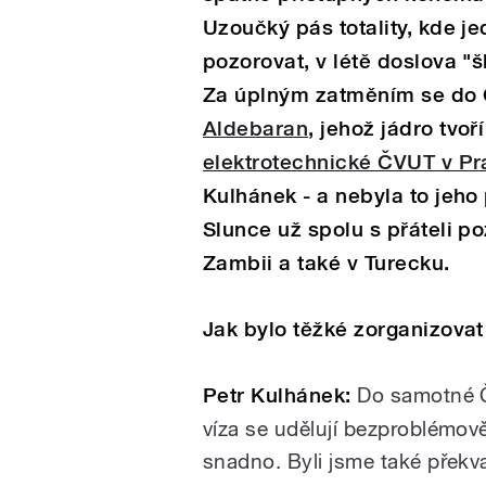
Uzoučký pás totality, kde j
pozorovat, v létě doslova "šk
Za úplným zatměním se do 
Aldebaran
, jehož jádro tvoř
elektrotechnické ČVUT v Pr
Kulhánek - a nebyla to jeho
Slunce už spolu s přáteli 
Zambii a také v Turecku.
Jak bylo těžké zorganizova
Petr Kulhánek:
Do samotné Č
víza se udělují bezproblémov
snadno. Byli jsme také překv