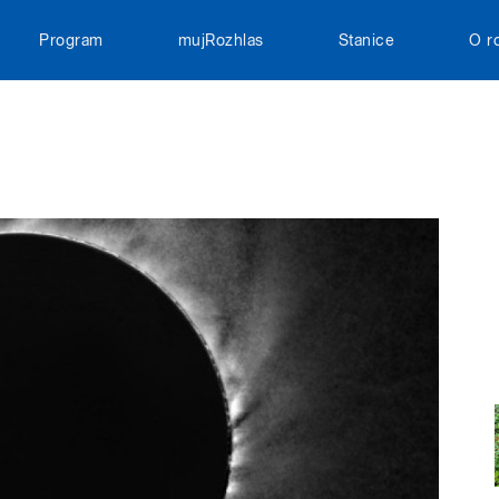
Program
mujRozhlas
Stanice
O r