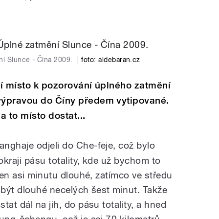
í Slunce - Čína 2009.
|
foto:
aldebaran.cz
jší místo k pozorování úplného zatmění
 výpravou do Číny předem vytipované.
 to místo dostat...
nghaje odjeli do Che-feje, což bylo
okraji pásu totality, kde už bychom to
 jen asi minutu dlouhé, zatímco ve středu
o být dlouhé necelých šest minut. Takže
tat dál na jih, do pásu totality, a hned
hung-čchengu, což je asi 70 kilometrů