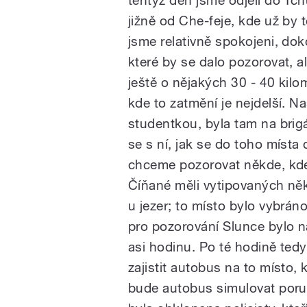
jižně od Che-feje, kde už by 
jsme relativně spokojeni, dok
které by se dalo pozorovat, 
ještě o nějakých 30 - 40 kilo
kde to zatmění je nejdelší. N
studentkou, byla tam na brig
se s ní, jak se do toho místa
chceme pozorovat někde, kde 
Číňané měli vytipovaných něk
u jezer; to místo bylo vybrán
pro pozorování Slunce bylo n
asi hodinu. Po té hodině tedy
zajistit autobus na to místo, 
bude autobus simulovat poruch