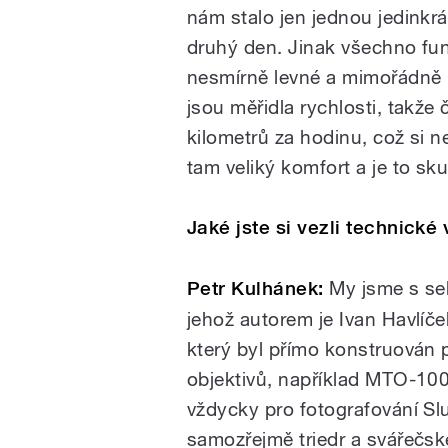
nám stalo jen jednou jedinkrát
druhý den. Jinak všechno fu
nesmírně levné a mimořádně kv
jsou měřidla rychlosti, takže 
kilometrů za hodinu, což si n
tam veliký komfort a je to sk
Jaké jste si vezli technické
Petr Kulhánek:
My jsme s seb
jehož autorem je Ivan Havlíč
který byl přímo konstruován 
objektivů, například MTO-100
vždycky pro fotografování S
samozřejmě triedr a svářečské