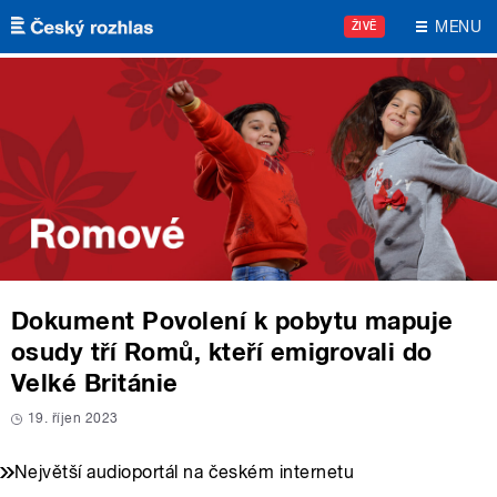
Přejít k hlavnímu obsahu
MENU
ŽIVĚ
Dokument Povolení k pobytu mapuje
osudy tří Romů, kteří emigrovali do
Velké Británie
19. říjen 2023
Největší audioportál na českém internetu