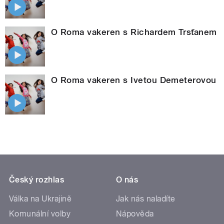
O Roma vakeren s Richardem Trsťanem
O Roma vakeren s Ivetou Demeterovou
Český rozhlas
O nás
Válka na Ukrajině
Jak nás naladíte
Komunální volby
Nápověda