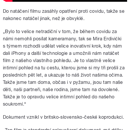
Do natáčení filmu zasáhly opatření proti covidu, takže se
nakonec natáčel jinak, než je obvyklé.
„Bylo to velice netradiční v tom, že během covidu za
námi nemohli posílat kameramany, tak se Mira Erdivićki
s týmem rozhodli udělat velice inovativní krok, kdy nám
dali iPhony a další technologie a umožnili nám natáčet
film z našeho vlastního pohledu. Je to vlastně velice
intimní pohled na tu cestu, kterou jsme si my tři prošli za
posledních pět let, a ukazuje to náš život našima očima.
Takže jsme tam doma, občas i v pyžamu, jsou tam naše
děti, naši partneři, naše rodina, jsme tam na dovolené.
Takže je to opravdu velice intimní pohled do našeho
soukromí.“
Dokument vznikl v britsko-slovensko-české koprodukci.