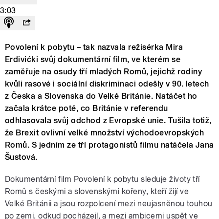
3:03
Povolení k pobytu – tak nazvala režisérka Mira
Erdivićki svůj dokumentární film, ve kterém se
zaměřuje na osudy tří mladých Romů, jejichž rodiny
kvůli rasové i sociální diskriminaci odešly v 90. letech
z Česka a Slovenska do Velké Británie. Natáčet ho
začala krátce poté, co Británie v referendu
odhlasovala svůj odchod z Evropské unie. Tušila totiž,
že Brexit ovlivní velké množství východoevropských
Romů. S jedním ze tří protagonistů filmu natáčela Jana
Šustová.
Dokumentární film Povolení k pobytu sleduje životy tří
Romů s českými a slovenskými kořeny, kteří žijí ve
Velké Británii a jsou rozpolcení mezi neujasněnou touhou
po zemi, odkud pocházejí, a mezi ambicemi uspět ve