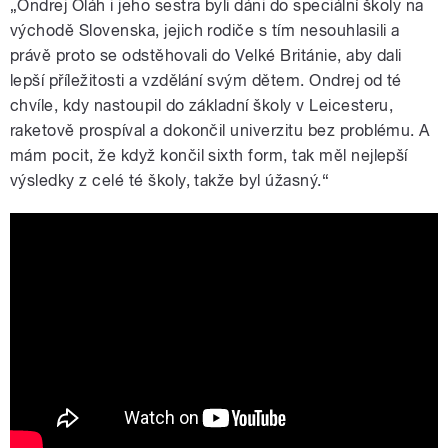
„Ondrej Oláh i jeho sestra byli dáni do speciální školy na
východě Slovenska, jejich rodiče s tím nesouhlasili a
právě proto se odstěhovali do Velké Británie, aby dali
lepší příležitosti a vzdělání svým dětem. Ondrej od té
chvíle, kdy nastoupil do základní školy v Leicesteru,
raketově prospíval a dokončil univerzitu bez problému. A
mám pocit, že když končil sixth form, tak měl nejlepší
výsledky z celé té školy, takže byl úžasný.“
Leaving to Remain | Official Trailer |
26th MADE IN PRAGUE