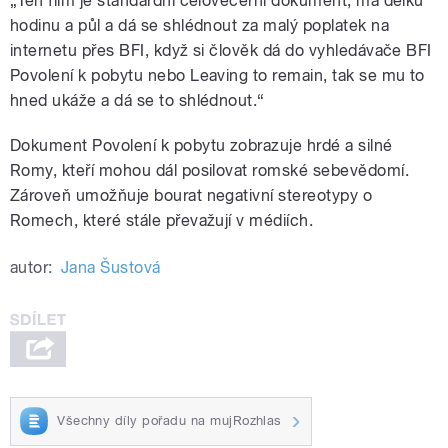
„Ten film je standardní celovečerní dokument, má délku
hodinu a půl a dá se shlédnout za malý poplatek na
internetu přes BFI, když si člověk dá do vyhledávače BFI
Povolení k pobytu nebo Leaving to remain, tak se mu to
hned ukáže a dá se to shlédnout.“
Dokument Povolení k pobytu zobrazuje hrdé a silné
Romy, kteří mohou dál posilovat romské sebevědomí.
Zároveň umožňuje bourat negativní stereotypy o
Romech, které stále převažují v médiích.
autor:
Jana Šustová
Všechny díly pořadu na mujRozhlas