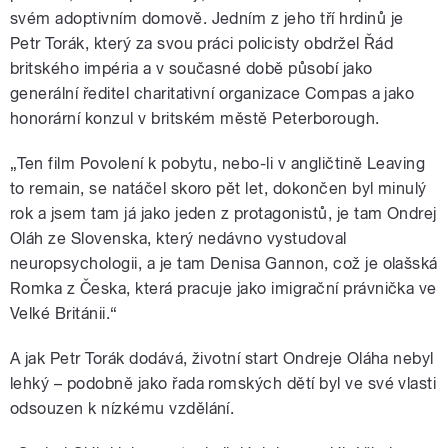
svém adoptivním domově. Jedním z jeho tří hrdinů je
Petr Torák, který za svou práci policisty obdržel Řád
britského impéria a v současné době působí jako
generální ředitel charitativní organizace Compas a jako
honorární konzul v britském městě Peterborough.
„Ten film Povolení k pobytu, nebo-li v angličtině Leaving
to remain, se natáčel skoro pět let, dokončen byl minulý
rok a jsem tam já jako jeden z protagonistů, je tam Ondrej
Oláh ze Slovenska, který nedávno vystudoval
neuropsychologii, a je tam Denisa Gannon, což je olašská
Romka z Česka, která pracuje jako imigrační právnička ve
Velké Británii.“
A jak Petr Torák dodává, životní start Ondreje Oláha nebyl
lehký – podobně jako řada romských dětí byl ve své vlasti
odsouzen k nízkému vzdělání.