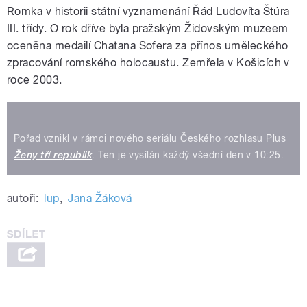
Romka v historii státní vyznamenání Řád Ludovíta Štúra
III. třídy. O rok dříve byla pražským Židovským muzeem
oceněna medailí Chatana Sofera za přínos uměleckého
zpracování romského holocaustu. Zemřela v Košicích v
roce 2003.
Pořad vznikl v rámci nového seriálu Českého rozhlasu Plus
Ženy tří republik
. Ten je vysílán každý všední den v 10:25.
autoři:
lup
,
Jana Žáková