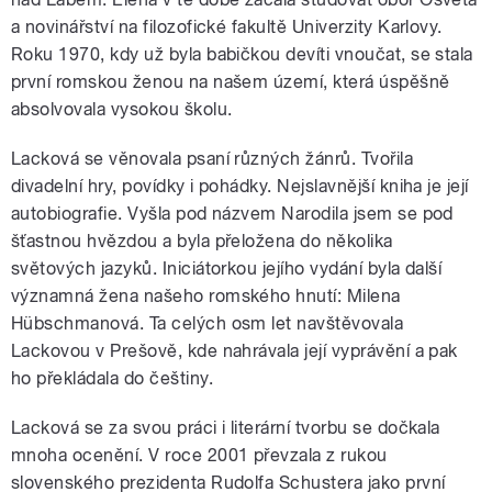
a novinářství na filozofické fakultě Univerzity Karlovy.
Roku 1970, kdy už byla babičkou devíti vnoučat, se stala
první romskou ženou na našem území, která úspěšně
absolvovala vysokou školu.
Lacková se věnovala psaní různých žánrů. Tvořila
divadelní hry, povídky i pohádky. Nejslavnější kniha je její
autobiografie. Vyšla pod názvem Narodila jsem se pod
šťastnou hvězdou a byla přeložena do několika
světových jazyků. Iniciátorkou jejího vydání byla další
významná žena našeho romského hnutí: Milena
Hübschmanová. Ta celých osm let navštěvovala
Lackovou v Prešově, kde nahrávala její vyprávění a pak
ho překládala do češtiny.
Lacková se za svou práci i literární tvorbu se dočkala
mnoha ocenění. V roce 2001 převzala z rukou
slovenského prezidenta Rudolfa Schustera jako první