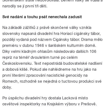
Slovenském štátě nedovolovala. Během války se vdala a
narodily se jí první tři děti.
Své nadání a touhu psát nenechala zadusit
Na základě zážitků z právě skončené války vznikla
slovensky napsaná divadelní hra Horiací cigánsky tábor,
později vydaná pod názvem Cigánsky tábor. Drama mělo
premiéru v dubnu 1946 v šarišském kulturním domě.
Díky velmi kladným ohlasům následovalo dalších 106
repríz na téměř dvouletém turné po celém
Československu. Text nepostrádá budovatelské nadšení
a dobová klišé. Pokud ale nahlédneme na hru jako na
první literární zpracování nacistické genocidy na
Romech, rozhodně se nejedná o tuctovou produkci své
doby.
Po úspěchu divadelní hry dostala Lacková místo
osvětové inspektorky na Krajském výboru v Prešově.