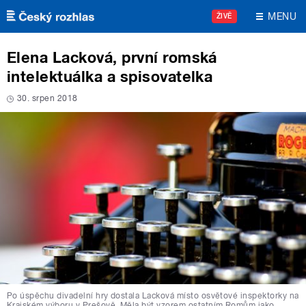
Přejít k hlavnímu obsahu
MENU
ŽIVĚ
Elena Lacková, první romská
intelektuálka a spisovatelka
30. srpen 2018
Po úspěchu divadelní hry dostala Lacková místo osvětové inspektorky na
Krajském výboru v Prešově. Měla být vzorem ostatním Romům jako