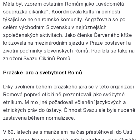
Měla být vzorem ostatním Romům jako „uvědomělá
soudružka cikánka“. Koordinovala kulturní činnosti
týkající se nejen romské komunity. Angažovala se po
celém východním Slovensku v nejrůznějších
společenských aktivitách. Jako členka Červeného kříže
kritizovala na mezinárodním sjezdu v Praze postavení a
životní podmínky slovenských Romů. Podílela se také na
založení Svazu Cikánů Romů.
Pražské jaro a svébytnost Romů
Díky uvolnění během pražského jara se v této organizaci
Romové poprvé oficiálně prezentovali jako svébytné
etnikum. Mimo jiné požadovali včlenění jazykových a
etnických práv do ústavy. Činnost Svazu ale byla nuceně
zastavena během normalizace.
V 60. letech se s manželem na čas přestěhovali do Ústí
nad Labem. Elena v té době začala studovat obor Osvěta