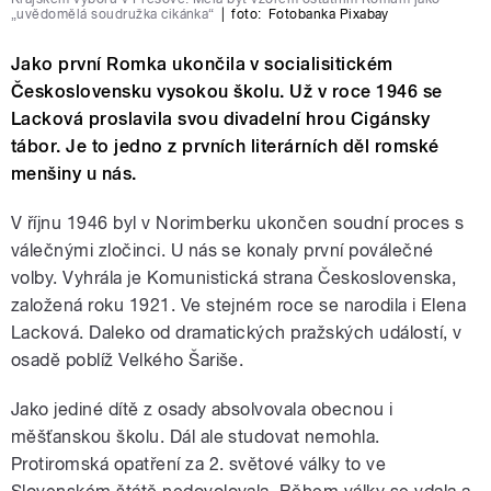
„uvědomělá soudružka cikánka“
|
foto:
Fotobanka Pixabay
Jako první Romka ukončila v socialisitickém
Československu vysokou školu. Už v roce 1946 se
Lacková proslavila svou divadelní hrou Cigánsky
tábor. Je to jedno z prvních literárních děl romské
menšiny u nás.
V říjnu 1946 byl v Norimberku ukončen soudní proces s
válečnými zločinci. U nás se konaly první poválečné
volby. Vyhrála je Komunistická strana Československa,
založená roku 1921. Ve stejném roce se narodila i Elena
Lacková. Daleko od dramatických pražských událostí, v
osadě poblíž Velkého Šariše.
Jako jediné dítě z osady absolvovala obecnou i
měšťanskou školu. Dál ale studovat nemohla.
Protiromská opatření za 2. světové války to ve