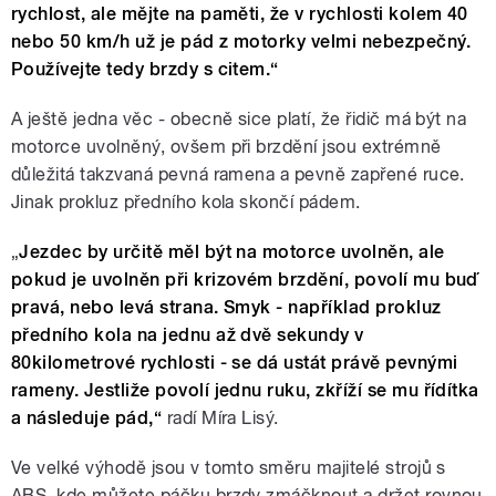
rychlost, ale mějte na paměti, že v rychlosti kolem 40
nebo 50 km/h už je pád z motorky velmi nebezpečný.
Používejte tedy brzdy s citem.“
A ještě jedna věc - obecně sice platí, že řidič má být na
motorce uvolněný, ovšem při brzdění jsou extrémně
důležitá takzvaná pevná ramena a pevně zapřené ruce.
Jinak prokluz předního kola skončí pádem.
„
Jezdec by určitě měl být na motorce uvolněn, ale
pokud je uvolněn při krizovém brzdění, povolí mu buď
pravá, nebo levá strana. Smyk - například prokluz
předního kola na jednu až dvě sekundy v
80kilometrové rychlosti - se dá ustát právě pevnými
rameny. Jestliže povolí jednu ruku, zkříží se mu řídítka
a následuje pád,“
radí Míra Lisý.
Ve velké výhodě jsou v tomto směru majitelé strojů s
ABS, kde můžete páčku brzdy zmáčknout a držet rovnou