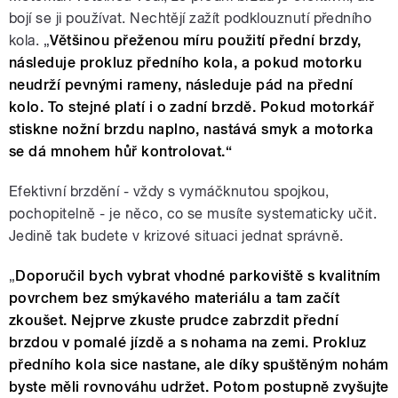
bojí se ji používat. Nechtějí zažít podklouznutí předního
kola. „
Většinou přeženou míru použití přední brzdy,
následuje prokluz předního kola, a pokud motorku
neudrží pevnými rameny, následuje pád na přední
kolo. To stejné platí i o zadní brzdě. Pokud motorkář
stiskne nožní brzdu naplno, nastává smyk a motorka
se dá mnohem hůř kontrolovat.“
Efektivní brzdění - vždy s vymáčknutou spojkou,
pochopitelně - je něco, co se musíte systematicky učit.
Jedině tak budete v krizové situaci jednat správně.
„
Doporučil bych vybrat vhodné parkoviště s kvalitním
povrchem bez smýkavého materiálu a tam začít
zkoušet. Nejprve zkuste prudce zabrzdit přední
brzdou v pomalé jízdě a s nohama na zemi. Prokluz
předního kola sice nastane, ale díky spuštěným nohám
byste měli rovnováhu udržet. Potom postupně zvyšujte