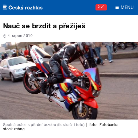
Přejít k hlavnímu obsahu
MENU
ŽIVĚ
Nauč se brzdit a přežiješ
4. srpen 2010
Špatná práce s přední brzdou (ilustrační foto)
|
foto:
Fotobanka
stock.xchng