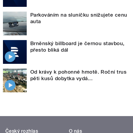
Parkováním na sluníčku snižujete cenu
auta
Brněnský billboard je černou stavbou,
přesto bliká dál
Od krávy k pohonné hmotě. Roční trus
pěti kusů dobytka vydá...
Český rozhlas
O nás