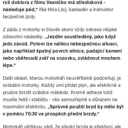
roli doktora z filmu Vesničko má středisková -
následuje pád,“
říká Míra Lisý, kaskadér a instruktor
bezpečné jízdy.
Z pádu z motorky si člověk skoro vždy odnese nějaké
zdravotní následky. „
Jezdím soustředěný, jako když
jedu závod. Potom lze náhlou nebezpečnou situaci,
jako například špatný povrch silnice, padající kamení
nebo vběhnuvší zvěř na vozovku, zvládnout mnohem
lépe.“
Další oblast, kterou motorkáři neuvěřitelně podceňují, je
ovládání motorky. Každý umí přidat plyn, ale efektivně a
prudce brzdit zvládne málokdo. Kromě adheze totiž
musíte řešit i stabilitu - vše samozřejmě s důrazem na
maximální efektivitu. „
Správné použití brzd by mělo být
v poměru 70:30 ve prospěch přední brzdy.“
Motorkáři většinou vědí, že přední brzda je efektivní, ale