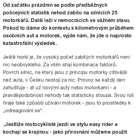
Od začátku prázdnin se podle předběžných
policejních statistik nehod zabilo na silnicích 25
motorkářů. Další leží v nemocnicích ve vážném stavu.
Pokud to dáme do kontextu s kilometrovým průběhem
osobních aut a motorek, vyjde nám, že jde o naprosto
katastrofální výsledek.
Ještě horší je, že vysoký počet zabitých motorkářů není
nic neobvyklého. Za vším stojí kombinace faktorů.
Povrch silnic, na který jsou z principu motorky citlivější
než auta, v Česku nestojí za nic. Provoz se každý den
zahušťuje - ať už novými auty nebo motorkami - a
pravděpodobnost nehody tak statisticky stoupá. Svou roli
hraje také způsob užívání motorek - jsou to prostředky k
„odreagování se“.
„
Jestliže motocyklisté jezdí ve stylu easy rider a
kochají se krajinou - jako přirovnání můžeme použít