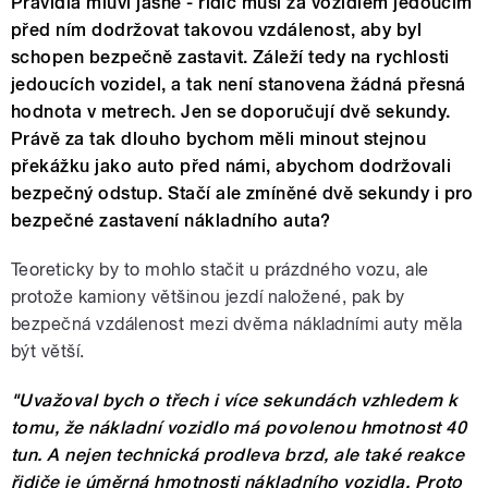
Pravidla mluví jasně - řidič musí za vozidlem jedoucím
před ním dodržovat takovou vzdálenost, aby byl
schopen bezpečně zastavit. Záleží tedy na rychlosti
jedoucích vozidel, a tak není stanovena žádná přesná
hodnota v metrech. Jen se doporučují dvě sekundy.
Právě za tak dlouho bychom měli minout stejnou
překážku jako auto před námi, abychom dodržovali
bezpečný odstup. Stačí ale zmíněné dvě sekundy i pro
bezpečné zastavení nákladního auta?
Teoreticky by to mohlo stačit u prázdného vozu, ale
protože kamiony většinou jezdí naložené, pak by
bezpečná vzdálenost mezi dvěma nákladními auty měla
být větší.
"Uvažoval bych o třech i více sekundách vzhledem k
tomu, že nákladní vozidlo má povolenou hmotnost 40
tun. A nejen technická prodleva brzd, ale také reakce
řidiče je úměrná hmotnosti nákladního vozidla. Proto