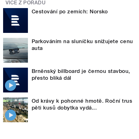
VÍCE Z POŘADU
Cestování po zemích: Norsko
Parkováním na sluníčku snižujete cenu
auta
Brněnský billboard je černou stavbou,
přesto bliká dál
Od krávy k pohonné hmotě. Roční trus
pěti kusů dobytka vydá...