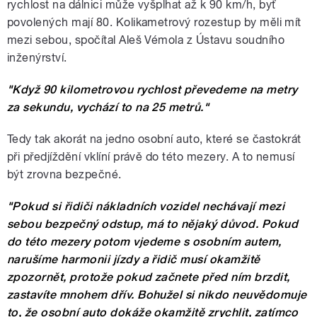
rychlost na dálnici může vyšplhat až k 90 km/h, byť
povolených mají 80. Kolikametrový rozestup by měli mít
mezi sebou, spočítal Aleš Vémola z Ústavu soudního
inženýrství.
"Když 90 kilometrovou rychlost převedeme na metry
za sekundu, vychází to na 25 metrů."
Tedy tak akorát na jedno osobní auto, které se častokrát
při předjíždění vklíní právě do této mezery. A to nemusí
být zrovna bezpečné.
"Pokud si řidiči nákladních vozidel nechávají mezi
sebou bezpečný odstup, má to nějaký důvod. Pokud
do této mezery potom vjedeme s osobním autem,
narušíme harmonii jízdy a řidič musí okamžitě
zpozornět, protože pokud začnete před ním brzdit,
zastavíte mnohem dřív. Bohužel si nikdo neuvědomuje
to, že osobní auto dokáže okamžitě zrychlit, zatímco