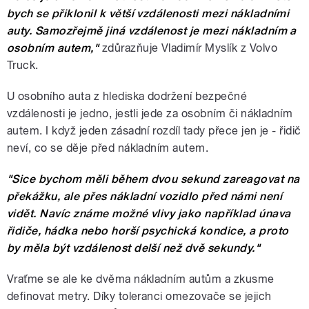
bych se přiklonil k větší vzdálenosti mezi nákladními
auty. Samozřejmě jiná vzdálenost je mezi nákladním a
osobním autem,"
zdůrazňuje Vladimír Myslík z Volvo
Truck.
U osobního auta z hlediska dodržení bezpečné
vzdálenosti je jedno, jestli jede za osobním či nákladním
autem. I když jeden zásadní rozdíl tady přece jen je - řidič
neví, co se děje před nákladním autem.
"Sice bychom měli během dvou sekund zareagovat na
překážku, ale přes nákladní vozidlo před námi není
vidět. Navíc známe možné vlivy jako například únava
řidiče, hádka nebo horší psychická kondice, a proto
by měla být vzdálenost delší než dvě sekundy."
Vraťme se ale ke dvěma nákladním autům a zkusme
definovat metry. Díky toleranci omezovače se jejich