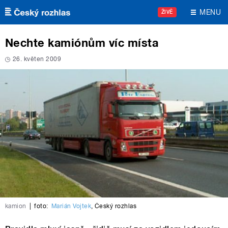
Přejít k hlavnímu obsahu
MENU
ŽIVĚ
Nechte kamiónům víc místa
26. květen 2009
kamion
|
foto:
Marián Vojtek
,
Český rozhlas