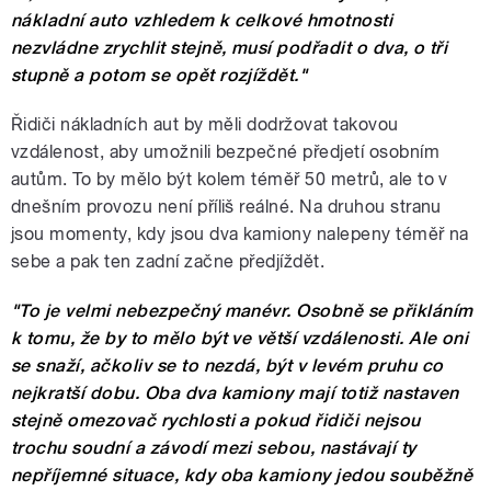
nákladní auto vzhledem k celkové hmotnosti
nezvládne zrychlit stejně, musí podřadit o dva, o tři
stupně a potom se opět rozjíždět."
Řidiči nákladních aut by měli dodržovat takovou
vzdálenost, aby umožnili bezpečné předjetí osobním
autům. To by mělo být kolem téměř 50 metrů, ale to v
dnešním provozu není příliš reálné. Na druhou stranu
jsou momenty, kdy jsou dva kamiony nalepeny téměř na
sebe a pak ten zadní začne předjíždět.
"To je velmi nebezpečný manévr. Osobně se přikláním
k tomu, že by to mělo být ve větší vzdálenosti. Ale oni
se snaží, ačkoliv se to nezdá, být v levém pruhu co
nejkratší dobu. Oba dva kamiony mají totiž nastaven
stejně omezovač rychlosti a pokud řidiči nejsou
trochu soudní a závodí mezi sebou, nastávají ty
nepříjemné situace, kdy oba kamiony jedou souběžně