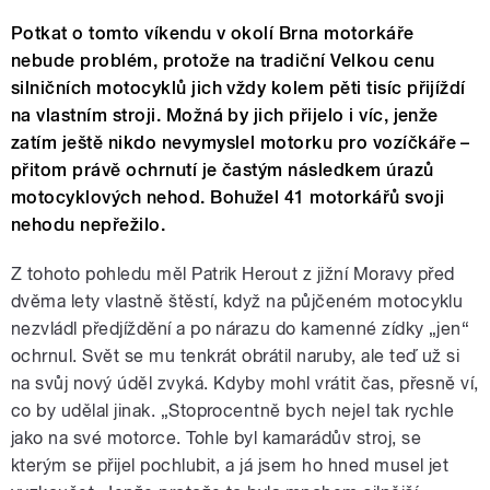
Potkat o tomto víkendu v okolí Brna motorkáře
nebude problém, protože na tradiční Velkou cenu
silničních motocyklů jich vždy kolem pěti tisíc přijíždí
na vlastním stroji. Možná by jich přijelo i víc, jenže
zatím ještě nikdo nevymyslel motorku pro vozíčkáře –
přitom právě ochrnutí je častým následkem úrazů
motocyklových nehod. Bohužel 41 motorkářů svoji
nehodu nepřežilo.
Z tohoto pohledu měl Patrik Herout z jižní Moravy před
dvěma lety vlastně štěstí, když na půjčeném motocyklu
nezvládl předjíždění a po nárazu do kamenné zídky „jen“
ochrnul. Svět se mu tenkrát obrátil naruby, ale teď už si
na svůj nový úděl zvyká. Kdyby mohl vrátit čas, přesně ví,
co by udělal jinak. „Stoprocentně bych nejel tak rychle
jako na své motorce. Tohle byl kamarádův stroj, se
kterým se přijel pochlubit, a já jsem ho hned musel jet