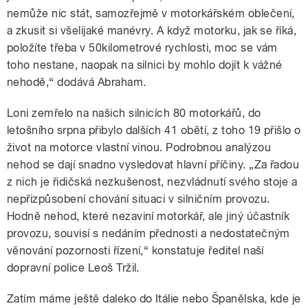
nemůže nic stát, samozřejmě v motorkářském oblečení,
a zkusit si všelijaké manévry. A když motorku, jak se říká,
položíte třeba v 50kilometrové rychlosti, moc se vám
toho nestane, naopak na silnici by mohlo dojít k vážné
nehodě,“ dodává Abraham.
Loni zemřelo na našich silnicích 80 motorkářů, do
letošního srpna přibylo dalších 41 obětí, z toho 19 přišlo o
život na motorce vlastní vinou. Podrobnou analýzou
nehod se dají snadno vysledovat hlavní příčiny. „Za řadou
z nich je řidičská nezkušenost, nezvládnutí svého stoje a
nepřizpůsobení chování situaci v silničním provozu.
Hodně nehod, které nezaviní motorkář, ale jiný účastník
provozu, souvisí s nedáním přednosti a nedostatečným
věnování pozornosti řízení,“ konstatuje ředitel naší
dopravní police Leoš Tržil.
Zatím máme ještě daleko do Itálie nebo Španělska, kde je