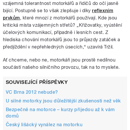
vzájemná tolerantnost motorkářů a řidičů do očí jasně
bijící. Postupně se to však zlepšuje i díky
reflexním
prvkům
, které mnozí z motorkářů používají. Kde jsou
kritická místa vzájemných střetů? „Křižovatky, vyústění
účelových komunikací, případně i lesních cest. Z
hlediska chování motorkářů jsou to průjezdy zatáček a
předjíždění v nepřehledných úsecích,“ uzavírá Tržil.
Ať chceme, nebo ne, motorkáři jsou prostě nedílnou
součástí našeho silničního provozu, tak na to myslete.
SOUVISEJÍCÍ PŘÍSPĚVKY
VC Brna 2012 nebude?
U silné motorky jsou důležitější zkušenosti než věk
Bezpečně na motorce – kurzy přijedou až k vám
domů
Český lišácký vynález na motorku