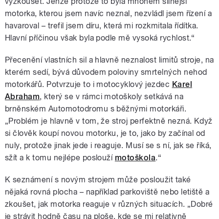
vyzkoušet. Jenže protože to byla mnohem silnější
motorka, kterou jsem navíc neznal, nezvládl jsem řízení a
havaroval – trefil jsem díru, která mi rozkmitala řídítka.
Hlavní příčinou však byla podle mě vysoká rychlost.“
Přecenění vlastních sil a hlavně neznalost limitů stroje, na
kterém sedí, bývá důvodem poloviny smrtelných nehod
motorkářů. Potvrzuje to i motocyklový jezdec
Karel
Abraham
, který se v rámci motoškoly setkává na
brněnském Automotodromu s běžnými motorkáři.
„Problém je hlavně v tom, že stroj perfektně nezná. Když
si člověk koupí novou motorku, je to, jako by začínal od
nuly, protože jinak jede i reaguje. Musí se s ní, jak se říká,
sžít a k tomu nejlépe poslouží
motoškola
.“
K seznámení s novým strojem může posloužit také
nějaká rovná plocha – například parkoviště nebo letiště a
zkoušet, jak motorka reaguje v různých situacích. „Dobré
je strávit hodně času na ploše, kde se mi relativně