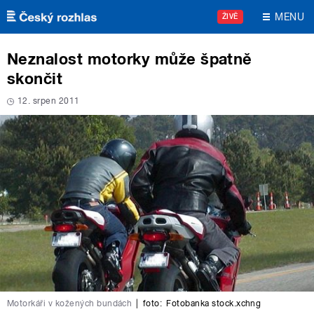
Přejít k hlavnímu obsahu
MENU
ŽIVĚ
Neznalost motorky může špatně
skončit
12. srpen 2011
Motorkáři v kožených bundách
|
foto:
Fotobanka stock.xchng