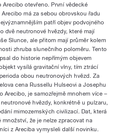
o Arecibo otevřeno. První vědecké
4. Arecibo má za sebou obrovskou řadu
nejvýznamnějším patří objev podvojného
o dvě neutronové hvězdy, které mají
še Slunce, ale přitom mají průměr kolem
enosti zhruba slunečního poloměru. Tento
apsal do historie nepřímým objevem
bjekt vysílá gravitační vlny, tím ztrácí
á perioda obou neutronových hvězd. Za
belova cena Russellu Hulseovi a Josephu
nilo Arecibo, je samozřejmě mnohem více –
u neutronové hvězdy, konkrétně u pulzaru,
edání mimozemských civilizací. Dat, která
é množství, že je nelze zpracovat na
íci z Areciba vymysleli další novinku.