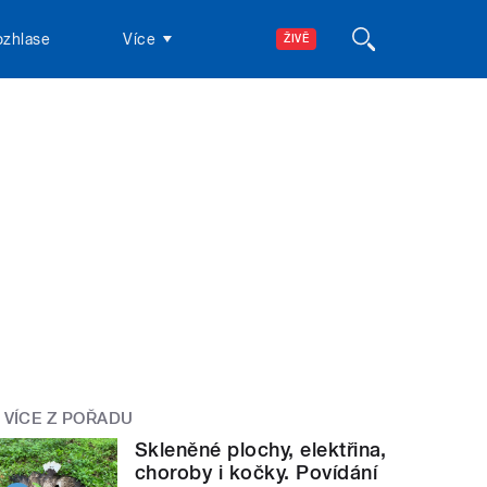
ozhlase
Více
ŽIVĚ
VÍCE Z POŘADU
Skleněné plochy, elektřina,
choroby i kočky. Povídání