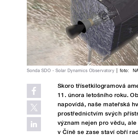
Sonda SDO - Solar Dynamics Observatory
|
foto:
NA
Skoro třísetkilogramová am
11. února letošního roku. O
napovídá, naše mateřská hv
prostřednictvím svých příst
význam nejen pro vědu, ale
v Číně se zase staví obří ra