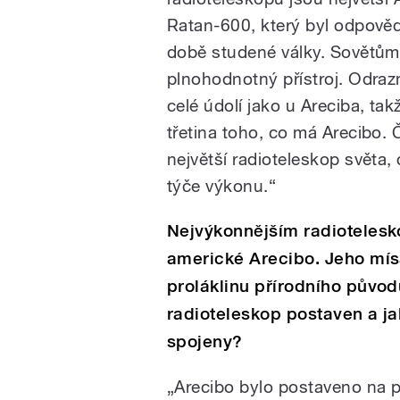
Ratan-600, který byl odpověd
době studené války. Sovětům 
plnohodnotný přístroj. Odraz
celé údolí jako u Areciba, ta
třetina toho, co má Arecibo. 
největší radioteleskop světa,
týče výkonu.“
Nejvýkonnějším radiotelesk
americké Arecibo. Jeho mís
proláklinu přírodního původ
radioteleskop postaven a j
spojeny?
„Arecibo bylo postaveno na po