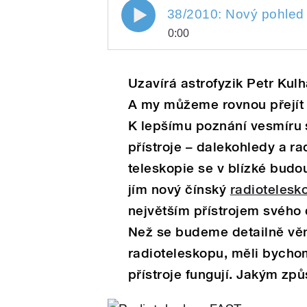
0:00
Play
pause
Uzavírá astrofyzik Petr Kul
A my můžeme rovnou přejít 
K lepšímu poznání vesmíru 
přístroje – dalekohledy a r
teleskopie se v blízké budo
jím nový čínský
radiotelesk
/
největším přístrojem svého 
Než se budeme detailně vě
radioteleskopu, měli bychom
přístroje fungují. Jakým zp