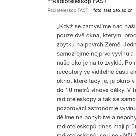
Radioteleskop FAST
|
foto:
fast.bao.ac.cn
pause
„Když se zamyslíme nad naší 
pouze dvě okna, kterými pro
zbytku na povrch Země. Jedno
samozřejmě nejprve vyvinula 
naše oko je na to zvyklé. Po mi
receptory ve viditelné části 
okno, které tady je, je okno 
do 10 metrů vlnové délky. V 
radioteleskopy a tak se samo
pozorovací astronomie vyvinu
dělíme na pohyblivé a nepohyb
radioteleskopů dnes mají pr
radioteleskopů jsou největší