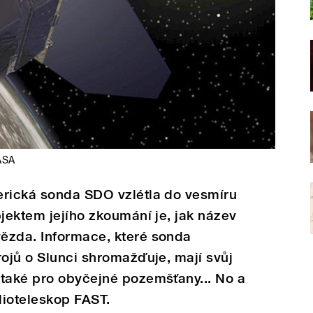
SA
erická sonda SDO vzlétla do vesmíru
bjektem jejího zkoumání je, jak název
ězda. Informace, které sonda
rojů o Slunci shromažďuje, mají svůj
 také pro obyčejné pozemšťany... No a
dioteleskop FAST.