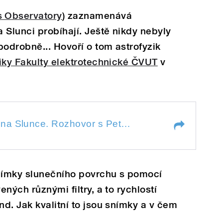
s Observatory
) zaznamenává
 Slunci probíhají. Ještě nikdy nebyly
podrobně... Hovoří o tom astrofyzik
iky Fakulty elektrotechnické ČVUT
v
38/2010: Nový pohled na Slunce. Rozhovor s Petrem Kulhánkem - 1
38/2010: Nový pohled na Slunce. Rozhovor s Petrem Kulhánkem - 1
nímky slunečního povrchu s pomocí
ných různými filtry, a to rychlostí
d. Jak kvalitní to jsou snímky a v čem