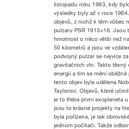
listopadu roku 1963, kdy byl
výsledky byly až v roce 196
objevů, z nichž k těm vůbec 
pulzaru PSR 1913+16. Jsou t
hmotnost o něco větší než na
50 kilometrů a jsou ve vzdál
podvojný pulzar se nejvíce z
gravitačních vln. Takto těsný o
energii a tím se mění oběžn
tento objev byla udělena No
Taylorovi. Objevů, které uči
je to třeba první exoplaneta 
jsou to krásné projekty na hl
byla pořízena, je tak obrovsk
jednom počítači. Takže odborn