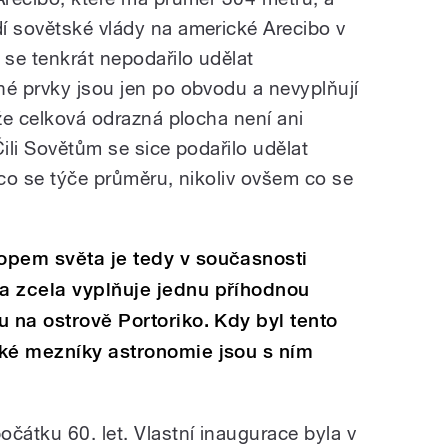
í sovětské vlády na americké Arecibo v
se tenkrát nepodařilo udělat
né prvky jsou jen po obvodu a nevyplňují
kže celková odrazná plocha není ani
Čili Sovětům se sice podařilo udělat
 co se týče průměru, nikoliv ovšem co se
opem světa je tedy v současnosti
a zcela vyplňuje jednu příhodnou
u na ostrově Portoriko. Kdy byl tento
aké mezníky astronomie jsou s ním
čátku 60. let. Vlastní inaugurace byla v