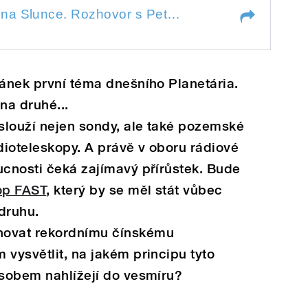
38/2010: Nový pohled na Slunce. Rozhovor s Petrem Kulhánkem - 4
38/2010: Nový pohled na Slunce. Rozhovor s Petrem Kulhánkem - 4
hánek první téma dnešního Planetária.
na druhé...
slouží nejen sondy, ale také pozemské
adioteleskopy. A právě v oboru rádiové
ucnosti čeká zajímavý přírůstek. Bude
op FAST
, který by se měl stát vůbec
druhu.
novat rekordnímu čínskému
 vysvětlit, na jakém principu tyto
ůsobem nahlížejí do vesmíru?