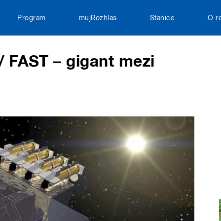
Program
mujRozhlas
Stanice
O r
/ FAST – gigant mezi