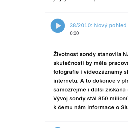
/
0:00
Play
Životnost sondy stanovila NA
skutečnosti by měla pracova
fotografie i videozáznamy s
pause
internetu. A to dokonce v 
samozřejmě i další získaná 
Vývoj sondy stál 850 milionů
/
k čemu nám informace o Sl