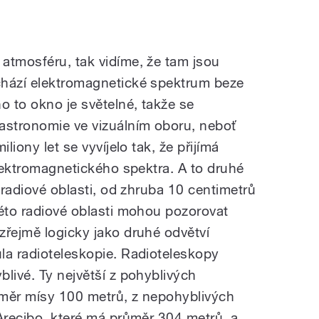
atmosféru, tak vidíme, že tam jsou
chází elektromagnetické spektrum beze
 to okno je světelné, takže se
astronomie ve vizuálním oboru, neboť
liony let se vyvíjelo tak, že přijímá
elektromagnetického spektra. A to druhé
v radiové oblasti, od zhruba 10 centimetrů
této radiové oblasti mohou pozorovat
zřejmě logicky jako druhé odvětví
la radioteleskopie. Radioteleskopy
livé. Ty největší z pohyblivých
ůměr mísy 100 metrů, z nepohyblivých
 Arecibo, které má průměr 304 metrů, a