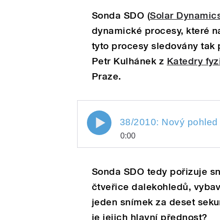
Sonda SDO (
Solar Dynamic
dynamické procesy, které na
tyto procesy sledovány tak 
Petr Kulhánek z
Katedry fyz
Praze.
0:00
Play
Sonda SDO tedy pořizuje s
čtveřice dalekohledů, vybave
jeden snímek za deset sekun
je jejich hlavní přednost?