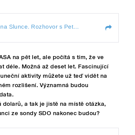
38/2010: Nový pohled na Slunce. Rozhovor s Petrem Kulhánkem - 2
38/2010: Nový pohled na Slunce. Rozhovor s Petrem Kulhánkem - 2
SA na pět let, ale počítá s tím, že ve
t déle. Možná až deset let. Fascinující
luneční aktivity můžete už teď vidět na
plném rozlišení. Významná budou
data.
 dolarů, a tak je jistě na místě otázka,
unci ze sondy SDO nakonec budou?