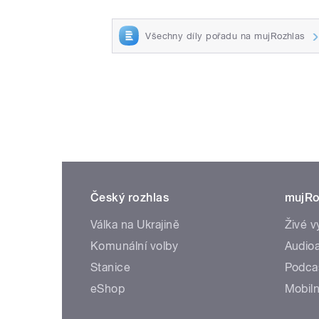
Všechny díly pořadu na mujRozhlas
Český rozhlas
mujRo
Válka na Ukrajině
Živé v
Komunální volby
Audioa
Stanice
Podca
eShop
Mobiln