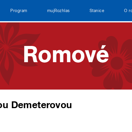
Program
mujRozhlas
Stanice
O r
tou Demeterovou