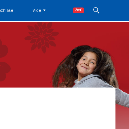
ozhlase
Více
ŽIVĚ