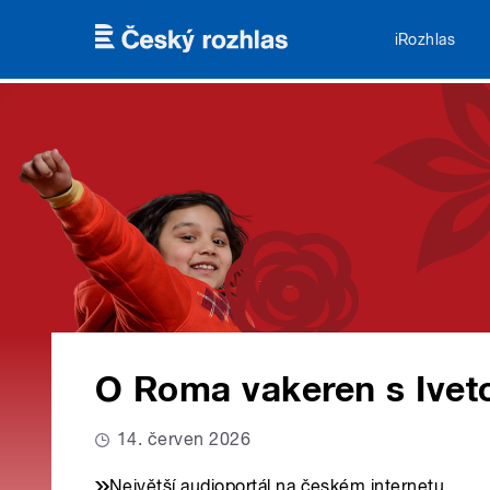
Přejít k hlavnímu obsahu
iRozhlas
O Roma vakeren s Ive
14. červen 2026
Největší audioportál na českém internetu