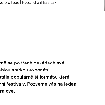
e pro tebe | Foto:
Khalil Baalbaki
,
rně se po třech dekádách své
áhlou sbírkou exponátů.
tále populárnější formáty, které
rní festivaly. Pozveme vás na jeden
rálové.