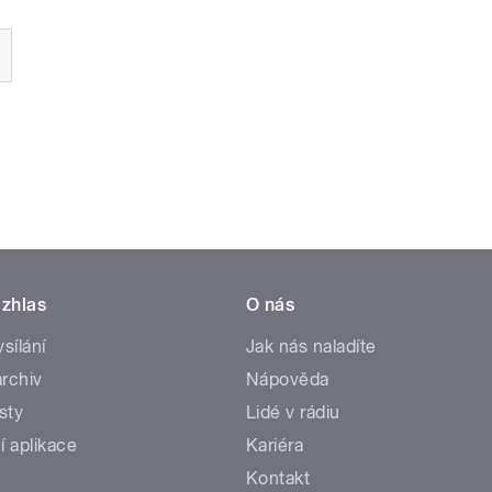
zhlas
O nás
ysílání
Jak nás naladíte
rchiv
Nápověda
sty
Lidé v rádiu
í aplikace
Kariéra
Kontakt