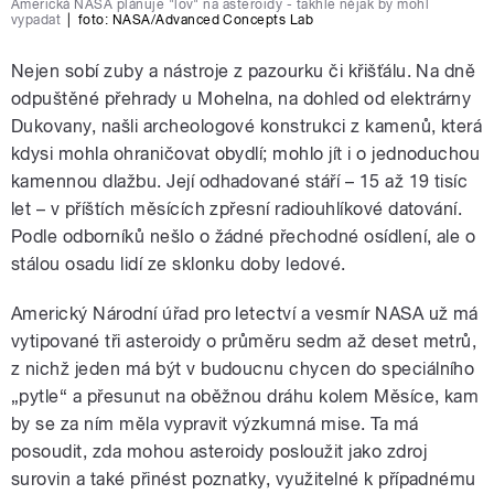
Americká NASA plánuje "lov" na asteroidy - takhle nějak by mohl
vypadat
|
foto:
NASA/Advanced Concepts Lab
Nejen sobí zuby a nástroje z pazourku či křišťálu. Na dně
odpuštěné přehrady u Mohelna, na dohled od elektrárny
Dukovany, našli archeologové konstrukci z kamenů, která
kdysi mohla ohraničovat obydlí; mohlo jít i o jednoduchou
kamennou dlažbu. Její odhadované stáří – 15 až 19 tisíc
let – v příštích měsících zpřesní radiouhlíkové datování.
Podle odborníků nešlo o žádné přechodné osídlení, ale o
stálou osadu lidí ze sklonku doby ledové.
Americký Národní úřad pro letectví a vesmír NASA už má
vytipované tři asteroidy o průměru sedm až deset metrů,
z nichž jeden má být v budoucnu chycen do speciálního
„pytle“ a přesunut na oběžnou dráhu kolem Měsíce, kam
by se za ním měla vypravit výzkumná mise. Ta má
posoudit, zda mohou asteroidy posloužit jako zdroj
surovin a také přinést poznatky, využitelné k případnému