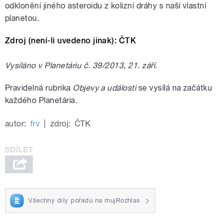
odklonění jiného asteroidu z kolizní dráhy s naší vlastní
planetou.
Zdroj (není-li uvedeno jinak): ČTK
Vysíláno v Planetáriu č. 39/2013, 21. září.
Pravidelná rubrika
Objevy a události
se vysílá na začátku
každého Planetária.
autor:
frv
|
zdroj:
ČTK
Všechny díly pořadu na mujRozhlas