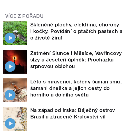
VÍCE Z POŘADU
Skleněné plochy, elektřina, choroby
i kočky. Povídání o ptačích pastech a
o životě žiraf
Zatmění Slunce i Měsíce, Vavřincovy
slzy a Jeseteří úplněk: Procházka
srpnovou oblohou
Léto s mravenci, kořeny šamanismu,
šamani dneška a jejich cesty do
horního a dolního světa
Na západ od Irska: Báječný ostrov
Brasil a ztracené Království víl