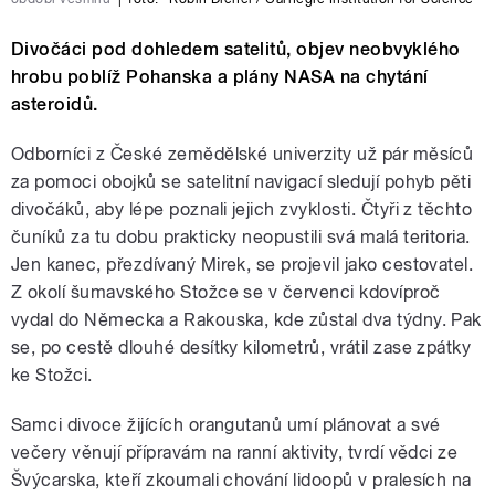
Divočáci pod dohledem satelitů, objev neobvyklého
hrobu poblíž Pohanska a plány NASA na chytání
asteroidů.
Odborníci z České zemědělské univerzity už pár měsíců
za pomoci obojků se satelitní navigací sledují pohyb pěti
divočáků, aby lépe poznali jejich zvyklosti. Čtyři z těchto
čuníků za tu dobu prakticky neopustili svá malá teritoria.
Jen kanec, přezdívaný Mirek, se projevil jako cestovatel.
Z okolí šumavského Stožce se v červenci kdovíproč
vydal do Německa a Rakouska, kde zůstal dva týdny. Pak
se, po cestě dlouhé desítky kilometrů, vrátil zase zpátky
ke Stožci.
Samci divoce žijících orangutanů umí plánovat a své
večery věnují přípravám na ranní aktivity, tvrdí vědci ze
Švýcarska, kteří zkoumali chování lidoopů v pralesích na