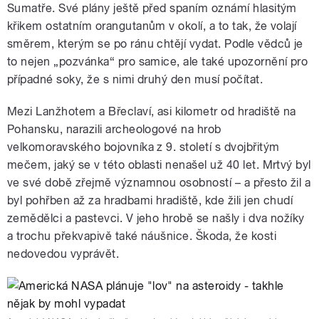
Sumatře. Své plány ještě před spaním oznámí hlasitým
křikem ostatním orangutanům v okolí, a to tak, že volají
směrem, kterým se po ránu chtějí vydat. Podle vědců je
to nejen „pozvánka“ pro samice, ale také upozornění pro
případné soky, že s nimi druhý den musí počítat.
Mezi Lanžhotem a Břeclaví, asi kilometr od hradiště na
Pohansku, narazili archeologové na hrob
velkomoravského bojovníka z 9. století s dvojbřitým
mečem, jaký se v této oblasti nenašel už 40 let. Mrtvý byl
ve své době zřejmě významnou osobností – a přesto žil a
byl pohřben až za hradbami hradiště, kde žili jen chudí
zemědělci a pastevci. V jeho hrobě se našly i dva nožíky
a trochu překvapivě také náušnice. Škoda, že kosti
nedovedou vyprávět.