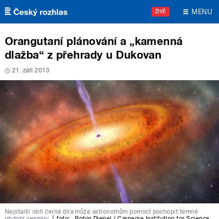
Přejít k hlavnímu obsahu
MENU
ŽIVĚ
Orangutaní plánování a „kamenná
dlažba“ z přehrady u Dukovan
21. září 2013
Nejstarší obří černá díra může astronomům pomoct pochopit temné
období vesmíru
|
foto:
Robin Dienel / Carnegie Institution for Science