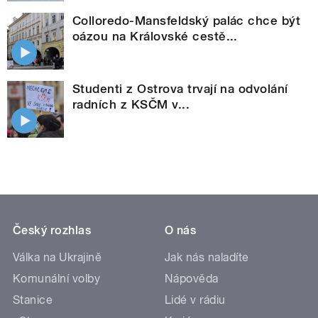
Colloredo-Mansfeldský palác chce být
oázou na Královské cestě...
Studenti z Ostrova trvají na odvolání
radních z KSČM v...
Český rozhlas
O nás
Válka na Ukrajině
Jak nás naladíte
Komunální volby
Nápověda
Stanice
Lidé v rádiu