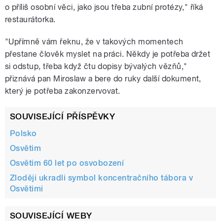
o příliš osobní věci, jako jsou třeba zubní protézy," říká
restaurátorka.
"Upřímně vám řeknu, že v takových momentech
přestane člověk myslet na práci. Někdy je potřeba držet
si odstup, třeba když čtu dopisy bývalých vězňů,"
přiznává pan Miroslaw a bere do ruky další dokument,
který je potřeba zakonzervovat.
SOUVISEJÍCÍ PŘÍSPĚVKY
Polsko
Osvětim
Osvětim 60 let po osvobození
Zloději ukradli symbol koncentračního tábora v
Osvětimi
SOUVISEJÍCÍ WEBY