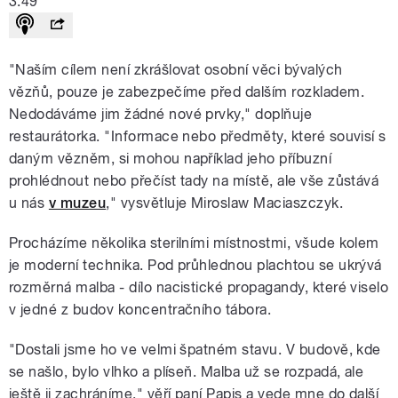
3:49
"Naším cílem není zkrášlovat osobní věci bývalých
vězňů, pouze je zabezpečíme před dalším rozkladem.
Nedodáváme jim žádné nové prvky," doplňuje
restaurátorka. "Informace nebo předměty, které souvisí s
daným vězněm, si mohou například jeho příbuzní
prohlédnout nebo přečíst tady na místě, ale vše zůstává
u nás
v muzeu
," vysvětluje Miroslaw Maciaszczyk.
Procházíme několika sterilními místnostmi, všude kolem
je moderní technika. Pod průhlednou plachtou se ukrývá
rozměrná malba - dílo nacistické propagandy, které viselo
v jedné z budov koncentračního tábora.
"Dostali jsme ho ve velmi špatném stavu. V budově, kde
se našlo, bylo vlhko a plíseň. Malba už se rozpadá, ale
ještě ji zachráníme," věří paní Papis a vede mne do další