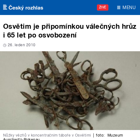
Přejít k hlavnímu obsahu
MENU
ŽIVĚ
Osvětim je připomínkou válečných hrůz
i 65 let po osvobození
26. leden 2010
Nůžky vězňů v koncentračním táboře v Osvětimi
|
foto:
Muzeum
Auschwitz-Birkenau