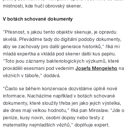
místnosti, kde hučí obrovský skener.
V botách schované dokumenty
"Přesnost, s jakou tento objektiv skenuje, je opravdu
skvělá. Převádíme tady do digitální podoby dokumenty,
aby se zachovaly pro další generace historiků," říká mi
mladá expertka a vkládá pod skener další kus papíru.
"Toto jsou záznamy bakteriologických výzkumů, které
prováděli esesmani pod vedením
Josefa Mengeleho
na
vězních v táboře," dodává.
"Často se během konzervace dozvídáme úplně nové
informace. Nacházíme například v botách schované
dokumenty, které sloužily třeba jen jako jejich výstelka,
ale dnes mají velkou hodnotu," říká pan Miroslaw. "Jde o
peníze, kusy novin, osobní dopisy nebo testy z
matematiky nejmladších vězňů," doplňuje expert.