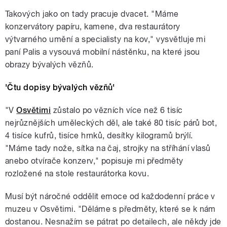
Takových jako on tady pracuje dvacet. "Máme
konzervátory papíru, kamene, dva restaurátory
výtvarného umění a specialisty na kov," vysvětluje mi
paní Palis a vysouvá mobilní nástěnku, na které jsou
obrazy bývalých vězňů.
'Čtu dopisy bývalých vězňů'
"V
Osvětimi
zůstalo po vězních více než 6 tisíc
nejrůznějších uměleckých děl, ale také 80 tisíc párů bot,
4 tisíce kufrů, tisíce hrnků, desítky kilogramů brýlí.
"Máme tady nože, sítka na čaj, strojky na stříhání vlasů
anebo otvírače konzerv," popisuje mi předměty
rozložené na stole restaurátorka kovu.
Musí být náročné oddělit emoce od každodenní práce v
muzeu v Osvětimi. "Děláme s předměty, které se k nám
dostanou. Nesnažím se pátrat po detailech, ale někdy jde