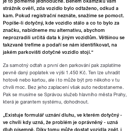
je to poměrně jednoduché. Během okamžiku vám
strážník ověří, zda vozidlo bylo odtaženo, odkud a
kam. Pokud registrační neznáte, snažíme se pomoct.
Popíše-li dotyčný, kde vozidlo stálo a co to bylo za
značku, nabídneme mu alternativu, abychom
neprozradili určitá data k jiným vozidlům. Většinou se
takzvaně trefíme a podaří se nám identifikovat, na
jakém parkovišti dotyčné vozidlo stojí.“
Za samotný odtah a první den parkování pak zaplatíme
pevně daný poplatek ve výši 1.450 Kč. Ten lze uhradit
hotově nebo kartou, ale i to může být pro někoho v tu
chvíli moc. Bez jeho zaplacení však auto nedostaneme.
Pak se musíme se Správou služeb hlavního města Prahy,
která je garantem systému, dohodnout.
„
Existuje formulář uznání dluhu, ve kterém dotyčný -
ve chvíli kdy uzná, že problém je oprávněný - uzná
dluh písemně. Díky tomu může dostat vozidla zpět, i