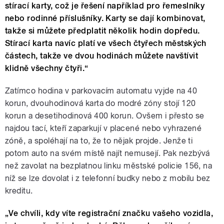
stírací karty, což je řešení například pro řemeslníky
nebo rodinné příslušníky. Karty se dají kombinovat,
takže si můžete předplatit několik hodin dopředu.
Stírací karta navíc platí ve všech čtyřech městských
částech, takže ve dvou hodinách můžete navštívit
klidně všechny čtyři.“
Zatímco hodina v parkovacím automatu vyjde na 40
korun, dvouhodinová karta do modré zóny stojí 120
korun a desetihodinová 400 korun. Ovšem i přesto se
najdou tací, kteří zaparkují v placené nebo vyhrazené
zóně, a spoléhají na to, že to nějak projde. Jenže ti
potom auto na svém místě najít nemusejí. Pak nezbývá
než zavolat na bezplatnou linku městské policie 156, na
níž se lze dovolat i z telefonní budky nebo z mobilu bez
kreditu.
„
Ve chvíli, kdy víte registrační značku vašeho vozidla,