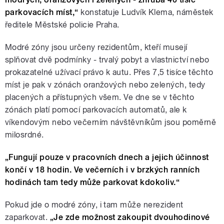
parkovacích míst,“
konstatuje Ludvík Klema, náměstek
ředitele Městské policie Praha.
Modré zóny jsou určeny rezidentům, kteří musejí
splňovat dvě podmínky - trvalý pobyt a vlastnictví nebo
prokazatelné užívací právo k autu. Přes 7,5 tisíce těchto
míst je pak v zónách oranžových nebo zelených, tedy
placených a přístupných všem. Ve dne se v těchto
zónách platí pomocí parkovacích automatů, ale k
víkendovým nebo večerním návštěvníkům jsou poměrně
milosrdné.
„
Fungují pouze v pracovních dnech a jejich účinnost
končí v 18 hodin. Ve večerních i v brzkých ranních
hodinách tam tedy může parkovat kdokoliv.“
Pokud jde o modré zóny, i tam může nerezident
zaparkovat.
„
Je zde možnost zakoupit dvouhodinové