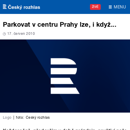
Přejít k hlavnímu obsahu
MENU
ŽIVĚ
Parkovat v centru Prahy lze, i když...
17. červen 2010
Logo
|
foto:
Český rozhlas