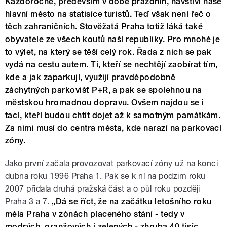
Každoročně, především v době prázdnin, navštíví naše
hlavní město na statisíce turistů. Teď však není řeč o
těch zahraničních. Stověžatá Praha totiž láká také
obyvatele ze všech koutů naší republiky. Pro mnohé je
to výlet, na který se těší celý rok. Řada z nich se pak
vydá na cestu autem. Ti, kteří se nechtějí zaobírat tím,
kde a jak zaparkují, využijí pravděpodobně
záchytných parkovišť P+R, a pak se spolehnou na
městskou hromadnou dopravu. Ovšem najdou se i
tací, kteří budou chtít dojet až k samotným památkám.
Za nimi musí do centra města, kde narazí na parkovací
zóny.
Jako první začala provozovat parkovací zóny už na konci
dubna roku 1996 Praha 1. Pak se k ní na podzim roku
2007 přidala druhá pražská část a o půl roku později
Praha 3 a 7.
„Dá se říct, že na začátku letošního roku
měla Praha v zónách placeného stání - tedy v
modrých, oranžových i zelených - zhruba 40 tisíc