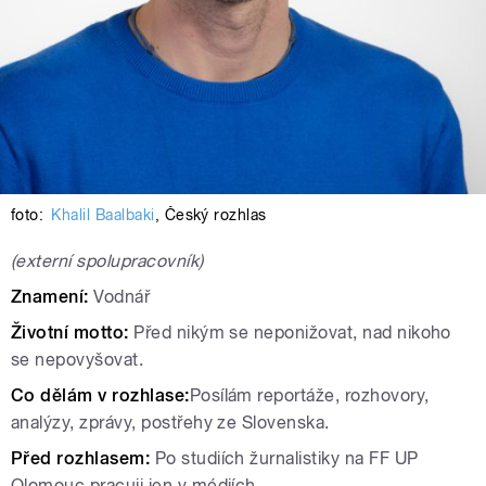
foto:
Khalil Baalbaki
,
Český rozhlas
(externí spolupracovník)
Znamení:
Vodnář
Životní motto:
Před nikým se neponižovat, nad nikoho
se nepovyšovat.
Co dělám v rozhlase:
Posílám reportáže, rozhovory,
analýzy, zprávy, postřehy ze Slovenska.
Před rozhlasem:
Po studiích žurnalistiky na FF UP
Olomouc pracuji jen v médiích.