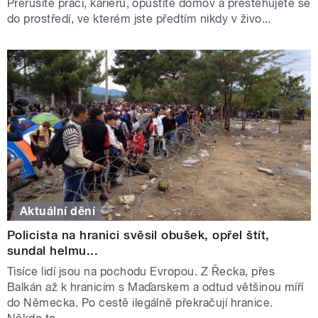
Přerušíte práci, kariéru, opustíte domov a přestěhujete se
do prostředí, ve kterém jste předtím nikdy v živo...
Aktuální dění
Policista na hranici svěsil obušek, opřel štít,
sundal helmu...
Tisíce lidí jsou na pochodu Evropou. Z Řecka, přes
Balkán až k hranicím s Maďarskem a odtud většinou míří
do Německa. Po cestě ilegálně překračují hranice.