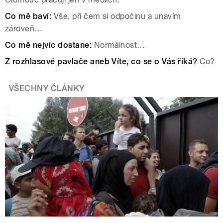
Co mě baví:
Vše, při čem si odpočinu a unavím
zároveň…
Co mě nejvíc dostane:
Normálnost…
Z rozhlasové pavlače
aneb Víte, co se o Vás říká?
Co?
VŠECHNY ČLÁNKY