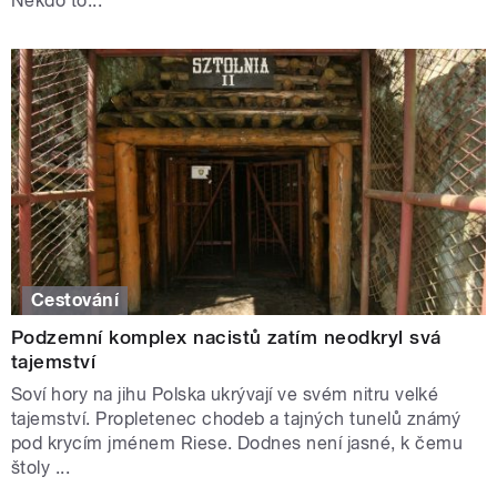
Někdo to...
Cestování
Podzemní komplex nacistů zatím neodkryl svá
tajemství
Soví hory na jihu Polska ukrývají ve svém nitru velké
tajemství. Propletenec chodeb a tajných tunelů známý
pod krycím jménem Riese. Dodnes není jasné, k čemu
štoly ...