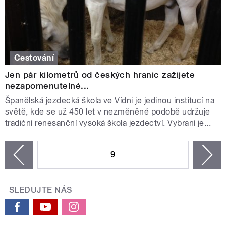
Cestování
Jen pár kilometrů od českých hranic zažijete
nezapomenutelné...
Španělská jezdecká škola ve Vídni je jedinou institucí na
světě, kde se už 450 let v nezměněné podobě udržuje
tradiční renesanční vysoká škola jezdectví. Vybraní je...
STRÁNKY
9
n
zí
SLEDUJTE NÁS