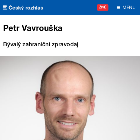
Přejít k hlavnímu obsahu
MENU
ŽIVĚ
Petr Vavrouška
Bývalý zahraniční zpravodaj