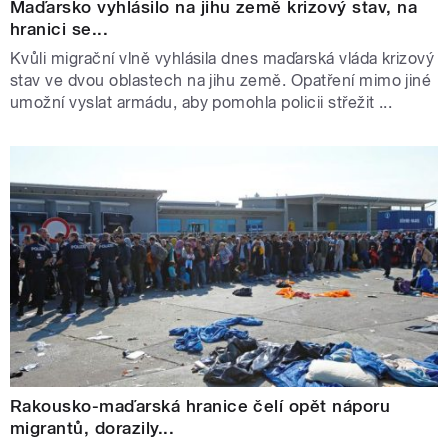
Maďarsko vyhlásilo na jihu země krizový stav, na
hranici se...
Kvůli migrační vlně vyhlásila dnes maďarská vláda krizový
stav ve dvou oblastech na jihu země. Opatření mimo jiné
umožní vyslat armádu, aby pomohla policii střežit ...
Rakousko-maďarská hranice čelí opět náporu
migrantů, dorazily...