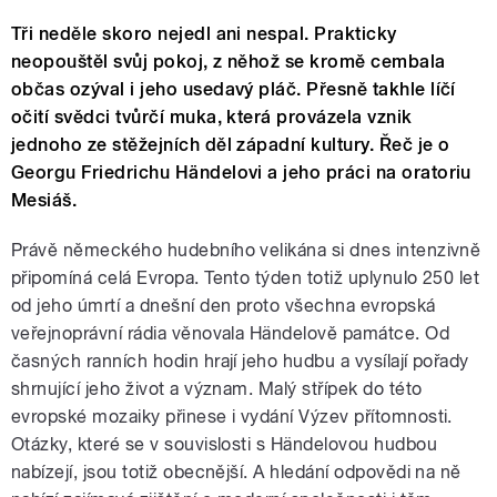
Tři neděle skoro nejedl ani nespal. Prakticky
neopouštěl svůj pokoj, z něhož se kromě cembala
občas ozýval i jeho usedavý pláč. Přesně takhle líčí
očití svědci tvůrčí muka, která provázela vznik
jednoho ze stěžejních děl západní kultury. Řeč je o
Georgu Friedrichu Händelovi a jeho práci na oratoriu
Mesiáš.
Právě německého hudebního velikána si dnes intenzivně
připomíná celá Evropa. Tento týden totiž uplynulo 250 let
od jeho úmrtí a dnešní den proto všechna evropská
veřejnoprávní rádia věnovala Händelově památce. Od
časných ranních hodin hrají jeho hudbu a vysílají pořady
shrnující jeho život a význam. Malý střípek do této
evropské mozaiky přinese i vydání Výzev přítomnosti.
Otázky, které se v souvislosti s Händelovou hudbou
nabízejí, jsou totiž obecnější. A hledání odpovědi na ně