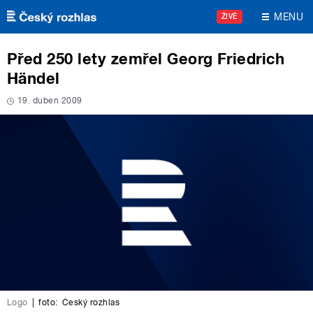
Přejít k hlavnímu obsahu
MENU
ŽIVĚ
Před 250 lety zemřel Georg Friedrich
Händel
19. duben 2009
Logo
|
foto:
Český rozhlas