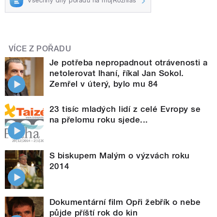
Všechny díly pořadu na mujRozhlas
VÍCE Z POŘADU
Je potřeba nepropadnout otrávenosti a
netolerovat lhaní, říkal Jan Sokol.
Zemřel v úterý, bylo mu 84
23 tisíc mladých lidí z celé Evropy se
na přelomu roku sjede...
S biskupem Malým o výzvách roku
2014
Dokumentární film Opři žebřík o nebe
půjde příští rok do kin