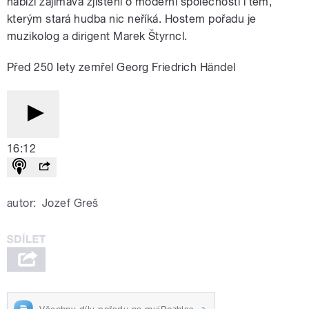
nabízí zajímavá zjištění o moderní společnosti i těm,
kterým stará hudba nic neříká. Hostem pořadu je
muzikolog a dirigent Marek Štyrncl.
Před 250 lety zemřel Georg Friedrich Händel
16:12
autor:
Jozef Greš