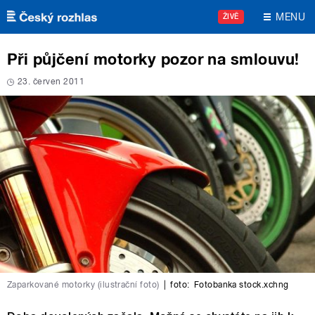
Přejít k hlavnímu obsahu
MENU
ŽIVĚ
Při půjčení motorky pozor na smlouvu!
23. červen 2011
Zaparkované motorky (ilustrační foto)
|
foto:
Fotobanka stock.xchng