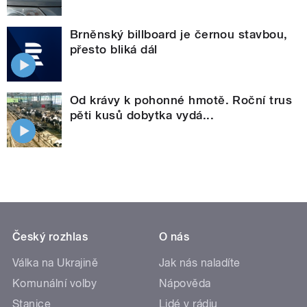
Brněnský billboard je černou stavbou,
přesto bliká dál
Od krávy k pohonné hmotě. Roční trus
pěti kusů dobytka vydá...
Český rozhlas
O nás
Válka na Ukrajině
Jak nás naladíte
Komunální volby
Nápověda
Stanice
Lidé v rádiu