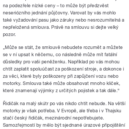
na podezřele nízké ceny – to může být předzvěst
neseriózního jednání půjčovny. Varovat by vás mohlo
také vyžadování pasu jako záruky nebo nesrozumitelná a
nepřeložená smlouva. Právě na smlouvu si dejte velký
pozor.
„Může se stát, že smlouvě nebudete rozumět a můžete
se v ní upsat k něčemu, co následně může mít fatální
důsledky pro vaši peněženku. Například po vás mohou
chtít zaplatit spoluúčast za poškození stroje, a dokonce i
za věci, které byly poškozeny při zapůjčení vozu nebo
motorky. Smlouva také může obsahovat mnoho kliček,
které znamenají výjimky z určitých pojistek a tak dále.“
Řidičák na malý skútr po vás nikdo chtít nebude. Na větší
motorky je však potřeba. V Evropě, ale třeba i v Thajsku
stačí český řidičák, mezinárodní nepotřebujete.
Samozřejmostí by mělo být sjednané úrazové připojištění