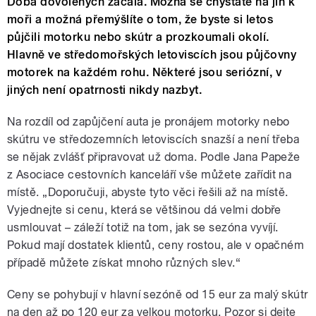
Doba dovolených začala. Možná se chystáte na jih k
moři a možná přemýšlíte o tom, že byste si letos
půjčili motorku nebo skútr a prozkoumali okolí.
Hlavně ve středomořských letoviscích jsou půjčovny
motorek na každém rohu. Některé jsou seriózní, v
jiných není opatrnosti nikdy nazbyt.
Na rozdíl od zapůjčení auta je pronájem motorky nebo
skútru ve středozemních letoviscích snazší a není třeba
se nějak zvlášť připravovat už doma. Podle Jana Papeže
z Asociace cestovních kanceláří vše můžete zařídit na
místě. „Doporučuji, abyste tyto věci řešili až na místě.
Vyjednejte si cenu, která se většinou dá velmi dobře
usmlouvat – záleží totiž na tom, jak se sezóna vyvíjí.
Pokud mají dostatek klientů, ceny rostou, ale v opačném
případě můžete získat mnoho různých slev.“
Ceny se pohybují v hlavní sezóně od 15 eur za malý skútr
na den až po 120 eur za velkou motorku. Pozor si dejte