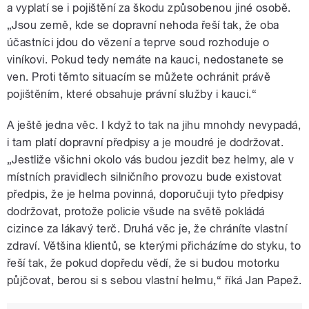
a vyplatí se i pojištění za škodu způsobenou jiné osobě.
„Jsou země, kde se dopravní nehoda řeší tak, že oba
účastníci jdou do vězení a teprve soud rozhoduje o
viníkovi. Pokud tedy nemáte na kauci, nedostanete se
ven. Proti těmto situacím se můžete ochránit právě
pojištěním, které obsahuje právní služby i kauci.“
A ještě jedna věc. I když to tak na jihu mnohdy nevypadá,
i tam platí dopravní předpisy a je moudré je dodržovat.
„Jestliže všichni okolo vás budou jezdit bez helmy, ale v
místních pravidlech silničního provozu bude existovat
předpis, že je helma povinná, doporučuji tyto předpisy
dodržovat, protože policie všude na světě pokládá
cizince za lákavý terč. Druhá věc je, že chráníte vlastní
zdraví. Většina klientů, se kterými přicházíme do styku, to
řeší tak, že pokud dopředu vědí, že si budou motorku
půjčovat, berou si s sebou vlastní helmu,“ říká Jan Papež.