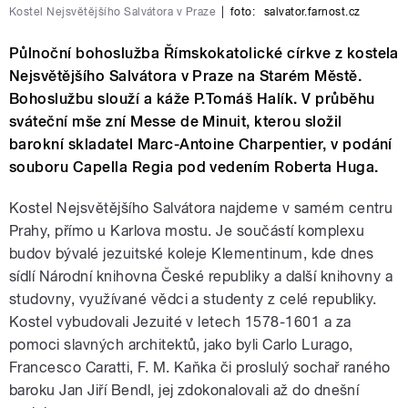
Kostel Nejsvětějšího Salvátora v Praze
|
foto:
salvator.farnost.cz
Půlnoční bohoslužba Římskokatolické církve z kostela
Nejsvětějšího Salvátora v Praze na Starém Městě.
Bohoslužbu slouží a káže P.Tomáš Halík. V průběhu
sváteční mše zní Messe de Minuit, kterou složil
barokní skladatel Marc-Antoine Charpentier, v podání
souboru Capella Regia pod vedením Roberta Huga.
Kostel Nejsvětějšího Salvátora najdeme v samém centru
Prahy, přímo u Karlova mostu. Je součástí komplexu
budov bývalé jezuitské koleje Klementinum, kde dnes
sídlí Národní knihovna České republiky a další knihovny a
studovny, využívané vědci a studenty z celé republiky.
Kostel vybudovali Jezuité v letech 1578-1601 a za
pomoci slavných architektů, jako byli Carlo Lurago,
Francesco Caratti, F. M. Kaňka či proslulý sochař raného
baroku Jan Jiří Bendl, jej zdokonalovali až do dnešní