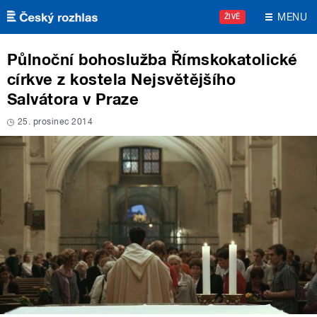
Přejít k hlavnímu obsahu
MENU
ŽIVĚ
Půlnoční bohoslužba Římskokatolické
církve z kostela Nejsvětějšího
Salvátora v Praze
25. prosinec 2014