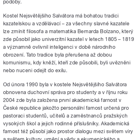
podoby.
Kostel Nejsvětějšího Salvátora má bohatou tradici
kazatelskou a vzdělávací – za všechny slavné kazatele
lze zmínit filosofa a matematika Bernarda Bolzano, který
zde působil jako univerzitní kazatel v letech 1805 – 1819
a významně ovlivnil inteligenci v době národního
obrození. Tato tradice byla přerušena až dobou
komunismu, kdy kněží, kteří zde působili, byli uvězněni
nebo nuceni odejít do exilu.
Od února 1990 byla v kostele Nejsvětějšího Salvátora
obnovena duchovní správa pro studenty a v říjnu roku
2004 zde byla založena první akademická farnost v
České republice jakožto personální farnost určená pro
pastoraci studentů, učitelů a zaměstnanců pražských
vysokých škol a jejich rodinné příslušníky. Akademická
farnost též působí jako prostor dialogu mezi světem víry
a světem kultury, umění a vědy a ekumenického a