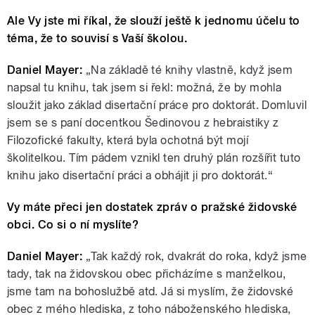
Ale Vy jste mi říkal, že slouží ještě k jednomu účelu to
téma, že to souvisí s Vaší školou.
Daniel Mayer:
„Na základě té knihy vlastně, když jsem
napsal tu knihu, tak jsem si řekl: možná, že by mohla
sloužit jako základ disertační práce pro doktorát. Domluvil
jsem se s paní docentkou Šedinovou z hebraistiky z
Filozofické fakulty, která byla ochotná být mojí
školitelkou. Tím pádem vznikl ten druhý plán rozšířit tuto
knihu jako disertační práci a obhájit ji pro doktorát.“
Vy máte přeci jen dostatek zpráv o pražské židovské
obci. Co si o ní myslíte?
Daniel Mayer:
„Tak každý rok, dvakrát do roka, když jsme
tady, tak na židovskou obec přicházíme s manželkou,
jsme tam na bohoslužbě atd. Já si myslím, že židovské
obec z mého hlediska, z toho náboženského hlediska,