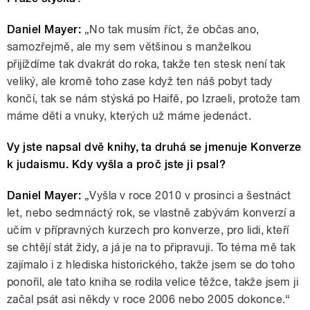
Daniel Mayer:
„No tak musím říct, že občas ano,
samozřejmě, ale my sem většinou s manželkou
přijíždíme tak dvakrát do roka, takže ten stesk není tak
veliký, ale kromě toho zase když ten náš pobyt tady
končí, tak se nám stýská po Haifě, po Izraeli, protože tam
máme děti a vnuky, kterých už máme jedenáct.
Vy jste napsal dvě knihy, ta druhá se jmenuje Konverze
k judaismu. Kdy vyšla a proč jste ji psal?
Daniel Mayer:
„Vyšla v roce 2010 v prosinci a šestnáct
let, nebo sedmnáctý rok, se vlastně zabývám konverzí a
učím v přípravných kurzech pro konverze, pro lidi, kteří
se chtějí stát židy, a já je na to připravuji. To téma mě tak
zajímalo i z hlediska historického, takže jsem se do toho
ponořil, ale tato kniha se rodila velice těžce, takže jsem ji
začal psát asi někdy v roce 2006 nebo 2005 dokonce.“