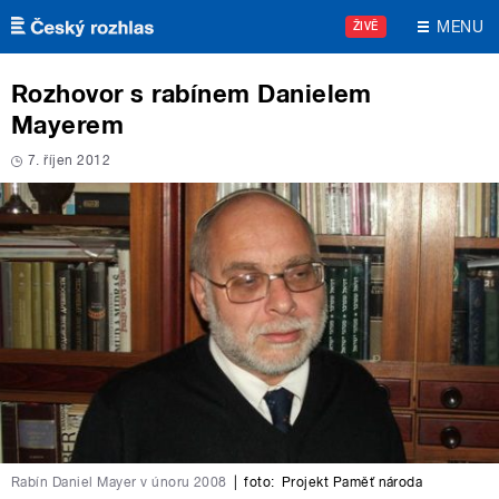
Přejít k hlavnímu obsahu
MENU
ŽIVĚ
Rozhovor s rabínem Danielem
Mayerem
7. říjen 2012
Rabín Daniel Mayer v únoru 2008
|
foto:
Projekt Paměť národa