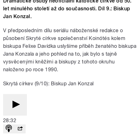
Dramatické osudy neoficiální katolické církve od 50.
let minulého století až do současnosti. Díl 9.: Biskup
Jan Konzal.
V předposledním dílu seriálu náboženské redakce o
působení Skryté církve společenství Koinótés kolem
biskupa Felixe Davídka uslyšíme příběh ženatého biskupa
Jana Konzala a jeho pohled na to, jak bylo s tajně
vysvěcenými kněžími a biskupy z tohoto okruhu
naloženo po roce 1990.
Skrytá církev (9/10): Biskup Jan Konzal
28:32