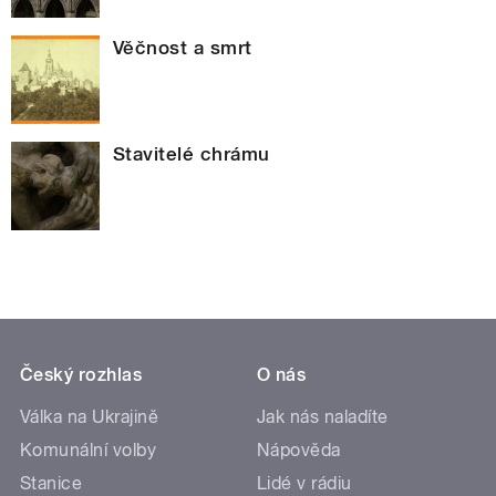
Věčnost a smrt
Stavitelé chrámu
Český rozhlas
O nás
Válka na Ukrajině
Jak nás naladíte
Komunální volby
Nápověda
Stanice
Lidé v rádiu