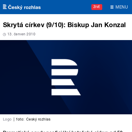
Přejít k hlavnímu obsahu
MENU
ŽIVĚ
Skrytá církev (9/10): Biskup Jan Konzal
13. červen 2010
Logo
|
foto:
Český rozhlas