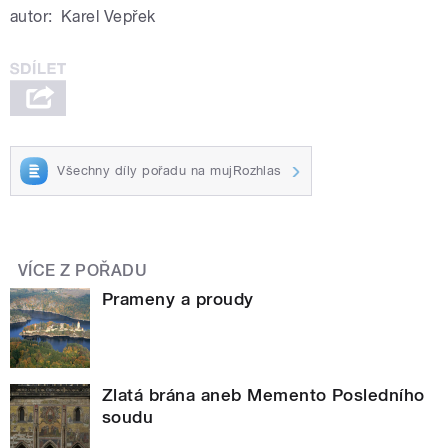
autor:
Karel Vepřek
Všechny díly pořadu na mujRozhlas
VÍCE Z POŘADU
Prameny a proudy
Zlatá brána aneb Memento Posledního
soudu