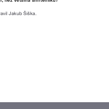
l, než většina smrtelníků?
ravil Jakub Šiška.