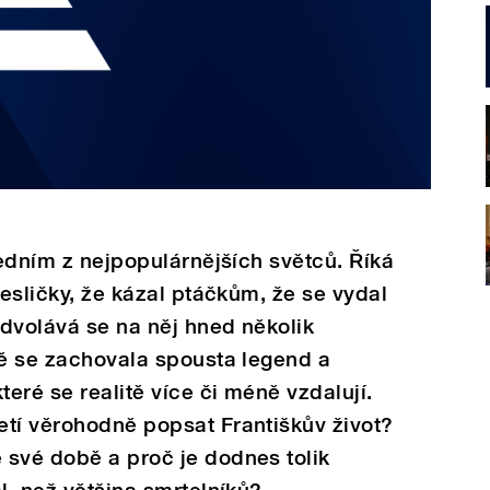
jedním z nejpopulárnějších světců. Říká
jesličky, že kázal ptáčkům, že se vydal
dvolává se na něj hned několik
tě se zachovala spousta legend a
teré se realitě více či méně vzdalují.
etí věrohodně popsat Františkův život?
 své době a proč je dodnes tolik