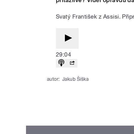
přitažlivé? Viděl opravdu dá
Svatý František z Assisi. Přip
29:04
autor:
Jakub Šiška