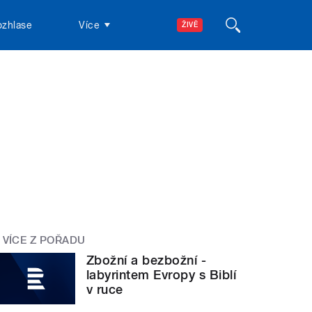
ozhlase
Více
ŽIVĚ
VÍCE Z POŘADU
Zbožní a bezbožní -
labyrintem Evropy s Biblí
v ruce