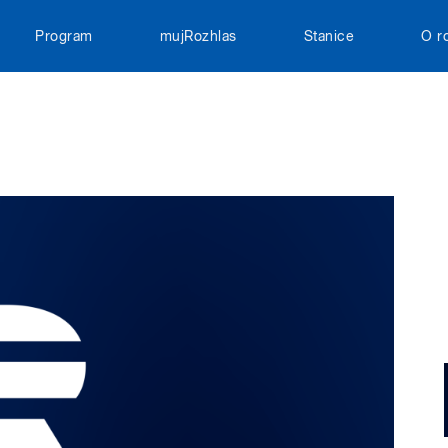
Program
mujRozhlas
Stanice
O r