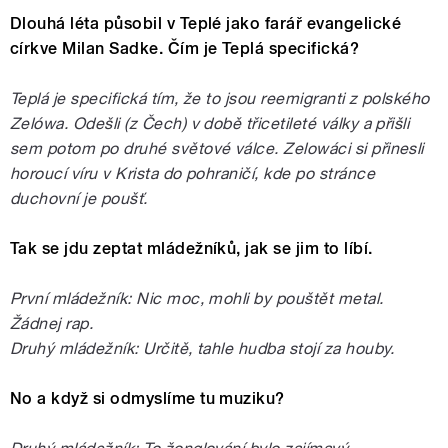
Dlouhá léta působil v Teplé jako farář evangelické
církve Milan Sadke. Čím je Teplá specifická?
Teplá je specifická tím, že to jsou reemigranti z polského
Zelówa. Odešli (z Čech) v době třicetileté války a přišli
sem potom po druhé světové válce. Zelowáci si přinesli
horoucí víru v Krista do pohraničí, kde po stránce
duchovní je poušť.
Tak se jdu zeptat mládežníků, jak se jim to líbí.
První mládežník: Nic moc, mohli by pouštět metal.
Žádnej rap.
Druhý mládežník: Určitě, tahle hudba stojí za houby.
No a když si odmyslíme tu muziku?