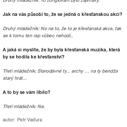
Druhý mládežník: To žonglování bylo zajímavý.
Jak na vás působí to, že se jedná o křesťanskou akci?
Druhý mládežník: No na to, že to je křesťanská akce, tak
se k tomu ten rap vůbec nehodí.,
A jaká si myslíte, že by byla křesťanská muzika, která
by se hodila ke křesťanství?
Třetí mládežník: Starodávné ty... archy … na ty bendža
starý hrát...
A to by se vám líbilo?
Třetí mládežník: Ne.
autor:
Petr Vaďura