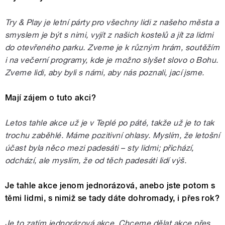
Try & Play je letní párty pro všechny lidi z našeho města a
smyslem je být s nimi, vyjít z našich kostelů a jít za lidmi
do otevřeného parku. Zveme je k různým hrám, soutěžím
i na večerní programy, kde je možno slyšet slovo o Bohu.
Zveme lidi, aby byli s námi, aby nás poznali, jací jsme.
Mají zájem o tuto akci?
Letos tahle akce už je v Teplé po páté, takže už je to tak
trochu zaběhlé. Máme pozitivní ohlasy. Myslím, že letošní
účast byla něco mezi padesáti – sty lidmi; přichází,
odchází, ale myslím, že od těch padesáti lidí výš.
Je tahle akce jenom jednorázová, anebo jste potom s
těmi lidmi, s nimiž se tady dáte dohromady, i přes rok?
Je to zatím jednorázová akce. Chceme dělat akce přes