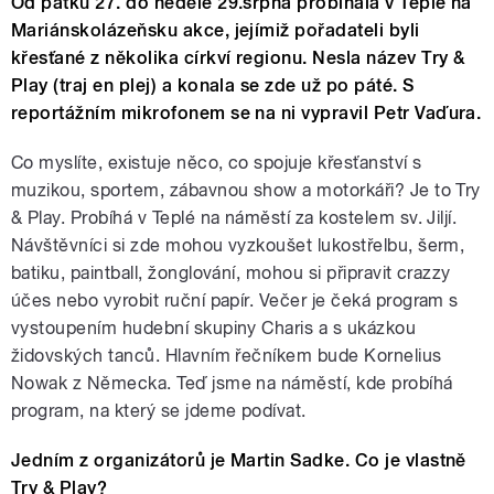
Od pátku 27. do neděle 29.srpna probíhala v Teplé na
Mariánskolázeňsku akce, jejímiž pořadateli byli
křesťané z několika církví regionu. Nesla název Try &
Play (traj en plej) a konala se zde už po páté. S
reportážním mikrofonem se na ni vypravil Petr Vaďura.
Co myslíte, existuje něco, co spojuje křesťanství s
muzikou, sportem, zábavnou show a motorkáři? Je to Try
& Play. Probíhá v Teplé na náměstí za kostelem sv. Jiljí.
Návštěvníci si zde mohou vyzkoušet lukostřelbu, šerm,
batiku, paintball, žonglování, mohou si připravit crazzy
účes nebo vyrobit ruční papír. Večer je čeká program s
vystoupením hudební skupiny Charis a s ukázkou
židovských tanců. Hlavním řečníkem bude Kornelius
Nowak z Německa. Teď jsme na náměstí, kde probíhá
program, na který se jdeme podívat.
Jedním z organizátorů je Martin Sadke. Co je vlastně
Try & Play?