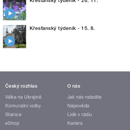
Křesťanský týdeník - 28. 11.
Křesťanský týdeník - 15. 8.
Český rozhlas
O nás
Válka na Ukrajině
Jak nás naladíte
Komunální volby
Nápověda
Stanice
Lidé v rádiu
eShop
Kariéra