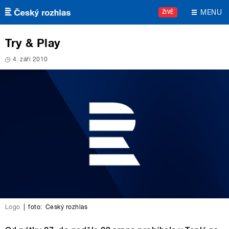
Přejít k hlavnímu obsahu
MENU
ŽIVĚ
Try & Play
4. září 2010
Logo
|
foto:
Český rozhlas