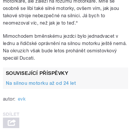
motorkáře, ale záleží na rozumu motorkáře. Mně se
osobně se líbí také silné motorky, ovšem vím, jak jsou
takové stroje nebezpečné na silnici. Já bych to
neomezoval víc, než jak je to teď.“
Mimochodem brněnskému jezdci bylo jednadvacet v
lednu a řidičské oprávnění na silnou motorku ještě nemá.
Na okruzích však bude letos prohánět osmistovkový
speciál Ducati.
SOUVISEJÍCÍ PŘÍSPĚVKY
Na silnou motorku až od 24 let
autor:
evk