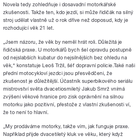
Novela tedy zohledňuje i dosavadní motorkářské
zkušenosti. Takže ten, kdo jezdí, si může řidičák na silný
stroj udělat vlastně už o rok dříve než doposud, kdy je
rozhodující věk 21 let.
„Jsem názoru, že věk by neměl hrát roli. Důležitá je
řidičská praxe. U motorkářů bych šel opravdu postupně
od nejslabších kubatur do nejsilnějších bez ohledu na
věk,“ konstatuje Leoš Tržil, šéf dopravní policie.Také naši
přední motocykloví jezdci jsou přesvědčeni, že
zkušenost je důležitější. Účastník superbikového seriálu
mistrovství světa dvacetiosmiletý Jakub Smrž vnímá
zvýšení věkové hranice pro zisk oprávnění na silnou
motorku jako pozitivní, přestože z vlastní zkušenosti ví,
že to není to hlavní.
„My prodáváme motorky, takže vím, jak funguje praxe.
Například přijde dvacetiletý kluk ve věku, který když