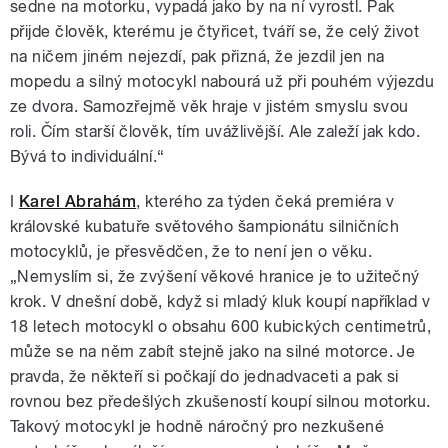
sedne na motorku, vypadá jako by na ní vyrostl. Pak
přijde člověk, kterému je čtyřicet, tváří se, že celý život
na ničem jiném nejezdí, pak přizná, že jezdil jen na
mopedu a silný motocykl nabourá už při pouhém výjezdu
ze dvora. Samozřejmě věk hraje v jistém smyslu svou
roli. Čím starší člověk, tím uvážlivější. Ale zaleží jak kdo.
Bývá to individuální.“
I
Karel Abrahám
, kterého za týden čeká premiéra v
královské kubatuře světového šampionátu silničních
motocyklů, je přesvědčen, že to není jen o věku.
„Nemyslím si, že zvýšení věkové hranice je to užitečný
krok. V dnešní době, když si mladý kluk koupí například v
18 letech motocykl o obsahu 600 kubických centimetrů,
může se na něm zabít stejně jako na silné motorce. Je
pravda, že někteří si počkají do jednadvaceti a pak si
rovnou bez předešlých zkušeností koupí silnou motorku.
Takový motocykl je hodně náročný pro nezkušené