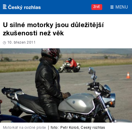
Přejít k hlavnímu obsahu
MENU
ŽIVĚ
U silné motorky jsou důležitější
zkušenosti než věk
10. březen 2011
Motorkář na cvičné ploše
|
foto:
Petr Kološ
,
Český rozhlas