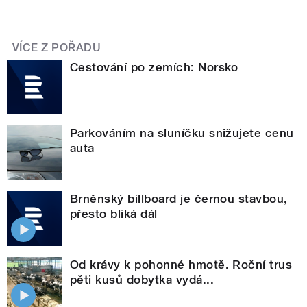
VÍCE Z POŘADU
Cestování po zemích: Norsko
Parkováním na sluníčku snižujete cenu
auta
Brněnský billboard je černou stavbou,
přesto bliká dál
Od krávy k pohonné hmotě. Roční trus
pěti kusů dobytka vydá...