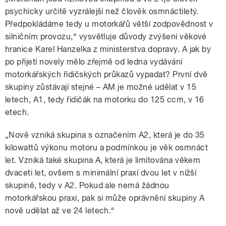
psychicky určitě vyzrálejší než člověk osmnáctiletý.
Předpokládáme tedy u motorkářů větší zodpovědnost v
silničním provozu,“ vysvětluje důvody zvýšení věkové
hranice Karel Hanzelka z ministerstva dopravy. A jak by
po přijetí novely mělo zřejmě od ledna vydávání
motorkářských řidičských průkazů vypadat? První dvě
skupiny zůstávají stejné – AM je možné udělat v 15
letech, A1, tedy řidičák na motorku do 125 ccm, v 16
etech.
„Nově vzniká skupina s označením A2, která je do 35
kilowattů výkonu motoru a podmínkou je věk osmnáct
let. Vzniká také skupina A, která je limitována věkem
dvaceti let, ovšem s minimální praxí dvou let v nižší
skupině, tedy v A2. Pokud ale nemá žádnou
motorkářskou praxi, pak si může oprávnění skupiny A
nově udělat až ve 24 letech.“