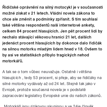
Řidičské oprávnění na silný motocykl je v současnosti
možné získat v 21 letech. Vládní novela zákona to
chce ale změnit a podmínky zpřísnit. S tím souhlasí
také většina respondentů naší internetové ankety,
celkem 84 procent hlasujících. Jen pět procent lidí by
nechalo stávající věkovou hranici 21 let, dalších
jedenáct procent hlasujících by dokonce dalo řidičák
na silnou motorku mladým lidem hned v 18. Ovšem to
by asi ve statistikách přibylo tragických nehod
motorkářů.
A tak se o tom vůbec neuvažuje. Ostatně i většina
hlasujících , tedy 53 procent, si přeje, aby se řidičáky na
silné motorky vydávaly až od 24 let. Stejně tak jako v
Evropě, protože současná novela je v podstatě
zapracování legislativy Evropské unie do našich zákonů.
„Motorkáři jsou rizikovou skupinou a ve 24je člověk