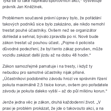
Týká se to také například sportovních akcí,“ vysvětluje
právník Jan Kněžínek.
Problémem současné právní úpravy bylo, že pořádání
takových podniků sice bylo zakázáno, ale nikdo nemohl
trestat pouhé účastníky. Ovšem než se organizátor
dohledal a sehnal, bývalo zpravidla po ní. Nově bude
zákon trestat už pouhou účast. „Pojme-li policista
důvodné podezření, že byl tento zákaz porušen, může
vozidlu zakázat další jízdu až na dobu 48 hodin.“
Zákon samozřejmě pamatuje i na tresty, i když ty
nebudou pro samotné účastníky nijak přísné.
„Účastníkovi podobného závodu hrozí ve správním řízení
pokuta maximálně 2,5 tisíce korun, ovšem pro pořadatele
závodu je pokuta daleko vyšší – až do půl miliónu korun.“
Jenže jedna věc je zákon, druhá každodenní život. „V
praxi je problém prokázat, že jde o takovouto akci, a na