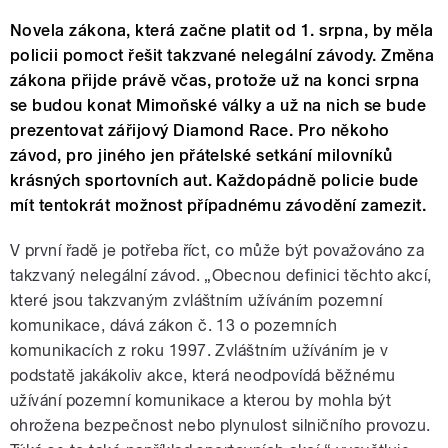
Novela zákona, která začne platit od 1. srpna, by měla
policii pomoct řešit takzvané nelegální závody. Změna
zákona přijde právě včas, protože už na konci srpna
se budou konat Mimoňské války a už na nich se bude
prezentovat zářijový Diamond Race. Pro někoho
závod, pro jiného jen přátelské setkání milovníků
krásných sportovních aut. Každopádně policie bude
mít tentokrát možnost případnému závodění zamezit.
V první řadě je potřeba říct, co může být považováno za
takzvaný nelegální závod. „Obecnou definici těchto akcí,
které jsou takzvaným zvláštním užíváním pozemní
komunikace, dává zákon č. 13 o pozemních
komunikacích z roku 1997. Zvláštním užíváním je v
podstatě jakákoliv akce, která neodpovídá běžnému
užívání pozemní komunikace a kterou by mohla být
ohrožena bezpečnost nebo plynulost silničního provozu.