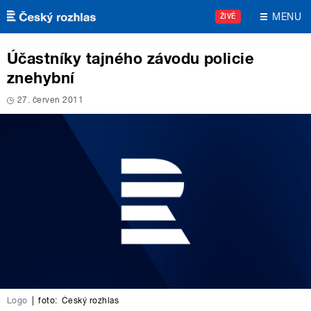
Přejít k hlavnímu obsahu
MENU
ŽIVĚ
Účastníky tajného závodu policie
znehybní
27. červen 2011
Logo
|
foto:
Český rozhlas