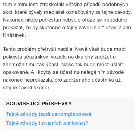
tom v minulosti ztroskotala většina případů podobných
akcí, které bývaly mediálně označovány za tajné závody.
Nakonec nikdo potrestán nebyl, protože se nepodařilo
prokázat, že by skutečně o tajný závod šlo,“ uzavírá Jan
Kněžínek.
Tento problém přetrvá i nadále. Nově však bude moct
policista účastníkovi vozidlo na dva dny zadržet a
znemožnit mu tak účast. Navíc tak bude moct učinit
opakovaně. A i kdyby se účast na nelegálním závodě
nakonec neprokázala, pro zadrženého účastníka už
stejně závod skončí.
SOUVISEJÍCÍ PŘÍSPĚVKY
Tajné závody jezdí zakomplexovaní
Tajné závody luxusních aut končí?