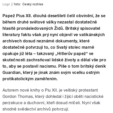
Logo
|
foto:
Český rozhlas
Papež Pius XII. dlouhá desetiletí čelil obvinění, že se
během druhé světové války nezastal dostatečně
hlasitě pronásledovaných Židů. Britský spisovatel
literatury faktu však prý nyní objevil ve vatikánských
archívech dosud neznámé dokumenty, které
dostatečně potvrzují to, co Svatý stolec marně
opakuje již léta – takzvaný „Hitlerův papež“ ve
skutečnosti zachraňoval lidské životy a dělal vše pro
to, aby se postavil nacismu. Píše o tom britský deník
Guardian, který je jinak znám svým vcelku ostrým
protikatolickým zaměřením.
Autorem nové knihy o Piu XII. je velšský protestant
Gordon Thomas, který dohledal i žijící oběti nacistické
perzekuce a duchovní, kteří dosud mlčeli. Nyní však
shodně svědectví archivů potvrzují.