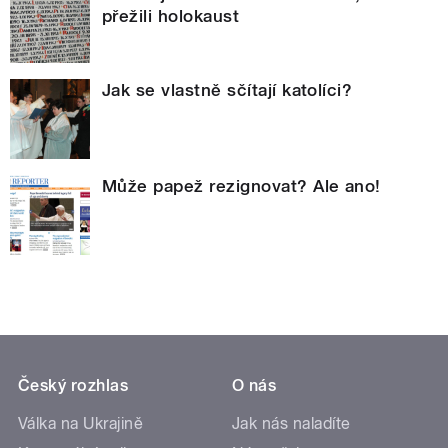
přežili holokaust
Jak se vlastně sčítají katolíci?
Může papež rezignovat? Ale ano!
Český rozhlas
O nás
Válka na Ukrajině
Jak nás naladíte