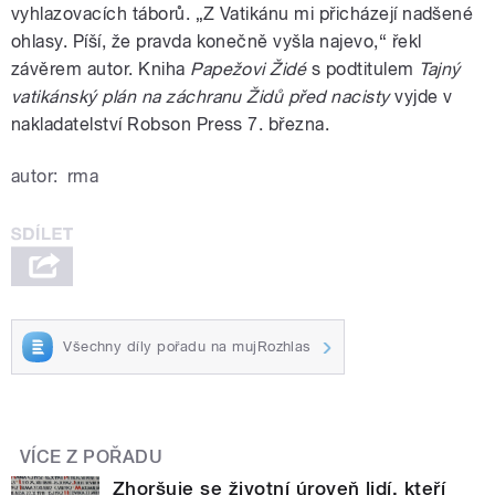
vyhlazovacích táborů. „Z Vatikánu mi přicházejí nadšené
ohlasy. Píší, že pravda konečně vyšla najevo,“ řekl
závěrem autor. Kniha
Papežovi Židé
s podtitulem
Tajný
vatikánský plán na záchranu Židů před nacisty
vyjde v
nakladatelství Robson Press 7. března.
autor:
rma
Všechny díly pořadu na mujRozhlas
VÍCE Z POŘADU
Zhoršuje se životní úroveň lidí, kteří