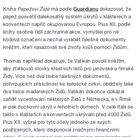
Kniha
Papežovi Židé
má podle
Guardianu
dokazovat, že
papež posvětil dalekosáhlý systém úkrytů v klášterech a
konventech napříč okupovanou Evropou. Pius XII. podle
knihy osobně řídil záchranné akce, vymýšlel pro ně
kódová označení a nechal vyrábět falešné dokumenty
kněžím, kteří nasazovali své životy kvůli pomoci Židům.
Thomas například dokazuje, že Vatikán povolil kněžím,
aby zfalšovali stovky křestních listů pro janovské a římské
Židy. Více než dva tisíce falešných dokumentů,
potvrzujících příslušnost ke katolické církvi, obdržely také
dva tisíce maďarských Židů. Vatikán dokonce dokázal
zařídit vycestování některých Židů z Německa, a v Římě
je pak duchovní ukryli v řeholních domech. V celé Itálii se
takto v klášteřích a konventech ukrývalo před 4000 Židů.
Pius XII. vybral pro tyto účely jednoho ze svých
podřízených, který disponoval značnými finančními