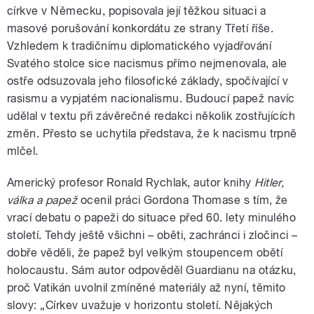
církve v Německu, popisovala její těžkou situaci a
masové porušování konkordátu ze strany Třetí říše.
Vzhledem k tradičnímu diplomatického vyjadřování
Svatého stolce sice nacismus přímo nejmenovala, ale
ostře odsuzovala jeho filosofické základy, spočívající v
rasismu a vypjatém nacionalismu. Budoucí papež navíc
udělal v textu při závěrečné redakci několik zostřujících
změn. Přesto se uchytila představa, že k nacismu trpně
mlčel.
Americký profesor Ronald Rychlak, autor knihy
Hitler,
válka a papež
ocenil práci Gordona Thomase s tím, že
vrací debatu o papeži do situace před 60. lety minulého
století. Tehdy ještě všichni – oběti, zachránci i zločinci –
dobře věděli, že papež byl velkým stoupencem obětí
holocaustu. Sám autor odpověděl Guardianu na otázku,
proč Vatikán uvolnil zmíněné materiály až nyní, těmito
slovy: „Církev uvažuje v horizontu století. Nějakých