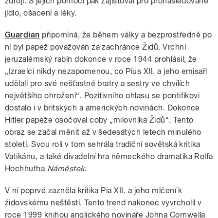
zdroji. S jejich pomocí pak zajišťoval pro pronásledované
jídlo, ošacení a léky.
Guardian
připomíná, že během války a bezprostředně po
ní byl papež považován za zachránce Židů. Vrchní
jeruzalémský rabín dokonce v roce 1944 prohlásil, že
„Izraelci nikdy nezapomenou, co Pius XII. a jeho emisaři
udělali pro své nešťastné bratry a sestry ve chvílích
největšího ohrožení“. Pozitivního ohlasu se pontifikovi
dostalo i v britských a amerických novinách. Dokonce
Hitler papeže osočoval coby „milovníka Židů“. Tento
obraz se začal měnit až v šedesátých letech minulého
století. Svou roli v tom sehrála tradiční sovětská kritika
Vatikánu, a také divadelní hra německého dramatika Rolfa
Hochhutha
Náměstek
.
V ní poprvé zazněla kritika Pia XII. a jeho mlčení k
židovskému neštěstí. Tento trend nakonec vyvrcholil v
roce 1999 knihou anglického novináře Johna Cornwella