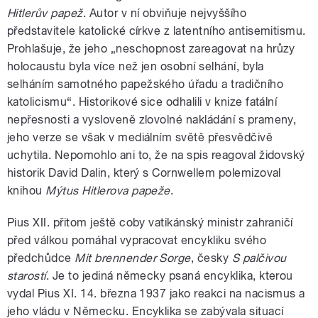
Hitlerův papež
. Autor v ní obviňuje nejvyššího
představitele katolické církve z latentního antisemitismu.
Prohlašuje, že jeho „neschopnost zareagovat na hrůzy
holocaustu byla více než jen osobní selhání, byla
selháním samotného papežského úřadu a tradičního
katolicismu“. Historikové sice odhalili v knize fatální
nepřesnosti a vysloveně zlovolné nakládání s prameny,
jeho verze se však v mediálním světě přesvědčivě
uchytila. Nepomohlo ani to, že na spis reagoval židovský
historik David Dalin, který s Cornwellem polemizoval
knihou
Mýtus Hitlerova papeže
.
Pius XII. přitom ještě coby vatikánský ministr zahraničí
před válkou pomáhal vypracovat encykliku svého
předchůdce
Mit brennender Sorge
, česky
S palčivou
starostí
. Je to jediná německy psaná encyklika, kterou
vydal Pius XI. 14. března 1937 jako reakci na nacismus a
jeho vládu v Německu. Encyklika se zabývala situací