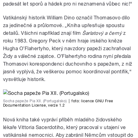
padesát let sporů a hádek pro ni neznamená vůbec nic!“
Vatikánský historik William Dino označil Thomasovo dílo
za jedinečné a průlomové. „Kniha upřesňuje spoustu
detailů. Všichni například znají film
Šarlatový a černý
z
roku 1983. Gregory Peck v něm hraje irského kněze
Hugha O’Flahertyho, který navzdory papeži zachraňoval
Židy a válečné zajatce. O’Flahertyho rodina nyní předala
Thomasovi korespondenci duchovního s papežem, z níž
jasně vyplývá, že veškerou pomoc koordinoval pontifik,“
vysvětluje historik.
Socha papeže Pia XII. (Portugalsko)
|
foto:
licence GNU Free
Documentation License, verze 1.2
Nová kniha také vypráví příběh mladého židovského
lékaře Vittoria Sacerdotiho, který pracoval v utajení ve
vatikánské nemocnici. Aby zabránil Němcům vstoupit do