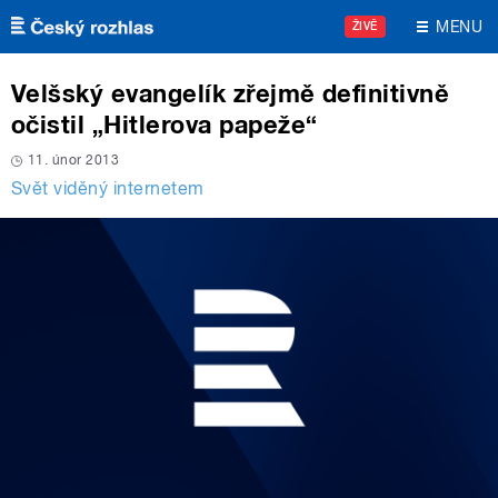
Přejít k hlavnímu obsahu
MENU
ŽIVĚ
Velšský evangelík zřejmě definitivně
očistil „Hitlerova papeže“
11. únor 2013
Svět viděný internetem