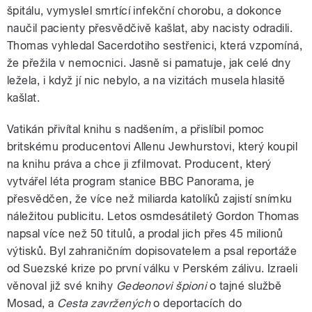
špitálu, vymyslel smrtící infekční chorobu, a dokonce
naučil pacienty přesvědčivě kašlat, aby nacisty odradili.
Thomas vyhledal Sacerdotiho sestřenici, která vzpomíná,
že přežila v nemocnici. Jasně si pamatuje, jak celé dny
ležela, i když jí nic nebylo, a na vizitách musela hlasitě
kašlat.
Vatikán přivítal knihu s nadšením, a přislíbil pomoc
britskému producentovi Allenu Jewhurstovi, který koupil
na knihu práva a chce ji zfilmovat. Producent, který
vytvářel léta program stanice BBC Panorama, je
přesvědčen, že více než miliarda katolíků zajistí snímku
náležitou publicitu. Letos osmdesátiletý Gordon Thomas
napsal více než 50 titulů, a prodal jich přes 45 milionů
výtisků. Byl zahraničním dopisovatelem a psal reportáže
od Suezské krize po první válku v Perském zálivu. Izraeli
věnoval již své knihy
Gedeonovi špioni
o tajné službě
Mosad, a
Cesta zavržených
o deportacích do