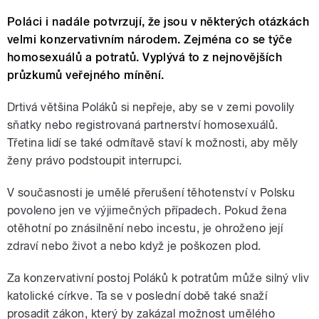
Poláci i nadále potvrzují, že jsou v některých otázkách
velmi konzervativním národem. Zejména co se týče
homosexuálů a potratů. Vyplývá to z nejnovějších
průzkumů veřejného mínění.
Drtivá většina Poláků si nepřeje, aby se v zemi povolily
sňatky nebo registrovaná partnerství homosexuálů.
Třetina lidí se také odmítavě staví k možnosti, aby měly
ženy právo podstoupit interrupci.
V současnosti je umělé přerušení těhotenství v Polsku
povoleno jen ve výjimečných případech. Pokud žena
otěhotní po znásilnění nebo incestu, je ohroženo její
zdraví nebo život a nebo když je poškozen plod.
Za konzervativní postoj Poláků k potratům může silný vliv
katolické církve. Ta se v poslední době také snaží
prosadit zákon, který by zakázal možnost umělého