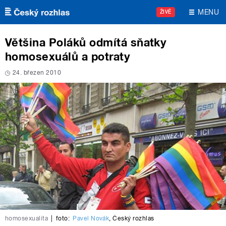
Přejít k hlavnímu obsahu
MENU
ŽIVĚ
Většina Poláků odmítá sňatky
homosexuálů a potraty
24. březen 2010
homosexualita
|
foto:
Pavel Novák
,
Český rozhlas