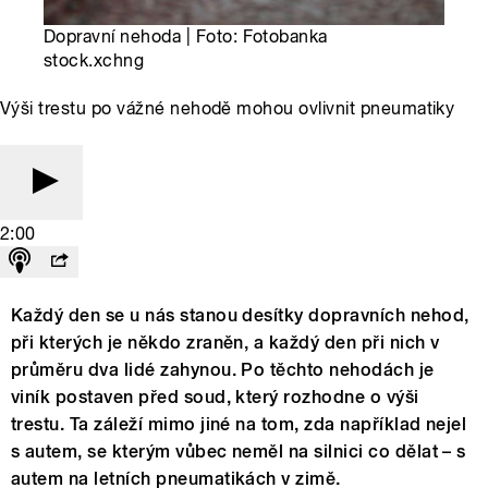
Dopravní nehoda | Foto: Fotobanka
stock.xchng
Výši trestu po vážné nehodě mohou ovlivnit pneumatiky
2:00
Každý den se u nás stanou desítky dopravních nehod,
při kterých je někdo zraněn, a každý den při nich v
průměru dva lidé zahynou. Po těchto nehodách je
viník postaven před soud, který rozhodne o výši
trestu. Ta záleží mimo jiné na tom, zda například nejel
s autem, se kterým vůbec neměl na silnici co dělat – s
autem na letních pneumatikách v zimě.