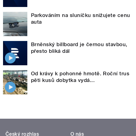
Parkováním na sluníčku snižujete cenu
auta
Brněnský billboard je černou stavbou,
přesto bliká dál
Od krávy k pohonné hmotě. Roční trus
pěti kusů dobytka vydá...
Český rozhlas
O nás