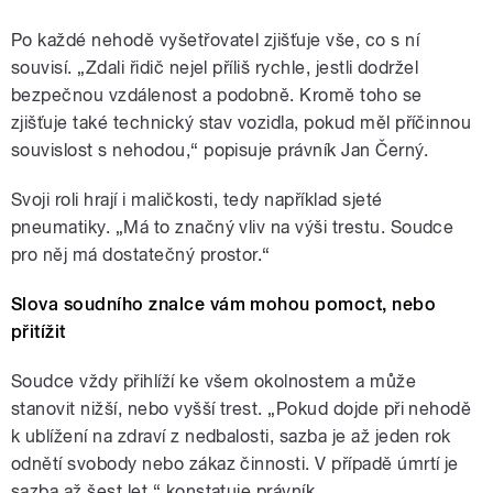
Po každé nehodě vyšetřovatel zjišťuje vše, co s ní
souvisí. „Zdali řidič nejel příliš rychle, jestli dodržel
bezpečnou vzdálenost a podobně. Kromě toho se
zjišťuje také technický stav vozidla, pokud měl příčinnou
souvislost s nehodou,“ popisuje právník Jan Černý.
Svoji roli hrají i maličkosti, tedy například sjeté
pneumatiky. „Má to značný vliv na výši trestu. Soudce
pro něj má dostatečný prostor.“
Slova soudního znalce vám mohou pomoct, nebo
přitížit
Soudce vždy přihlíží ke všem okolnostem a může
stanovit nižší, nebo vyšší trest. „Pokud dojde při nehodě
k ublížení na zdraví z nedbalosti, sazba je až jeden rok
odnětí svobody nebo zákaz činnosti. V případě úmrtí je
sazba až šest let,“ konstatuje právník.