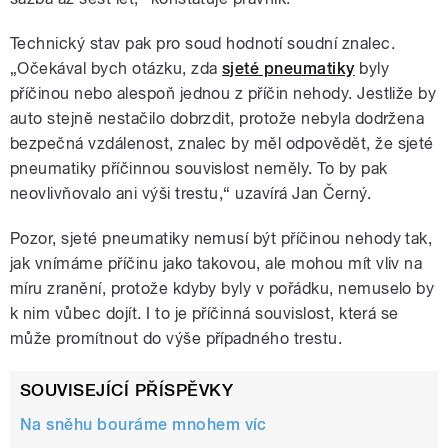
Technický stav pak pro soud hodnotí soudní znalec.
„Očekával bych otázku, zda
sjeté pneumatiky
byly
příčinou nebo alespoň jednou z příčin nehody. Jestliže by
auto stejně nestačilo dobrzdit, protože nebyla dodržena
bezpečná vzdálenost, znalec by měl odpovědět, že sjeté
pneumatiky příčinnou souvislost neměly. To by pak
neovlivňovalo ani výši trestu,“ uzavírá Jan Černý.
Pozor, sjeté pneumatiky nemusí být příčinou nehody tak,
jak vnímáme příčinu jako takovou, ale mohou mít vliv na
míru zranění, protože kdyby byly v pořádku, nemuselo by
k nim vůbec dojít. I to je příčinná souvislost, která se
může promítnout do výše případného trestu.
SOUVISEJÍCÍ PŘÍSPĚVKY
Na sněhu bouráme mnohem víc