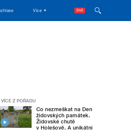
ozhlase
Více
ŽIVĚ
VÍCE Z POŘADU
Co nezmeškat na Den
židovských památek.
Židovské chutě
v Holešově. A unikátní