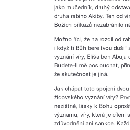
jako mučedník, druhý odstavec
druha rabiho Akiby. Ten od ví
Božích příkazů nezabránilo n
Možno říci, že na rozdíl od ra
i když ti Bůh bere tvou duši“
vyznání víry, Elíša ben Abuj
Budete-li mě poslouchat, přin
že skutečnost je jiná.
Jak chápat toto spojení dvou 
židovského vyznání víry? Prvn
nezištné, lásky k Bohu oproš
významu, víry, která je cílem
zdůvodnění ani sankce. Každ