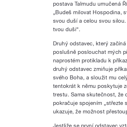
postava Talmudu umučená Říma
„Budeš milovat Hospodina, 
svou duší a celou svou silou.
tvou duši“.
Druhý odstavec, který začíná 
poslušně poslouchat mých pří
naprostém protikladu k příkaz
druhý odstavec zmiňuje příka
svého Boha, a sloužit mu cel
tentokrát k němu poskytuje 
trestu. Sama skutečnost, že 
pokračuje spojením „střezte s
ukazuje, že možnost přestoup
Jestliže se první odstavec vzt