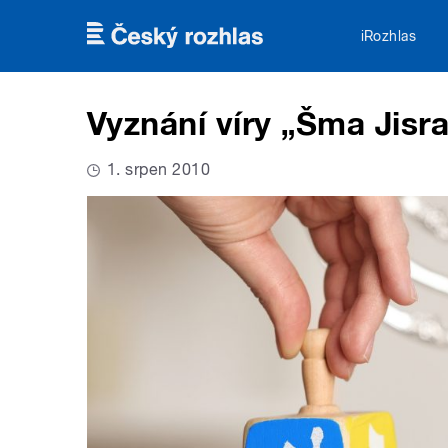
Přejít k hlavnímu obsahu
iRozhlas
Vyznání víry „Šma Jisrae
1. srpen 2010