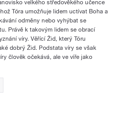
anovisko velkého středověkého učence
ož Tóra umožňuje lidem uctívat Boha a
ekávání odměny nebo vyhýbat se
tu. Právě k takovým lidem se obrací
nání víry. Věřící Žid, který Tóru
aké dobrý Žid. Podstata víry se však
ry člověk očekává, ale ve víře jako