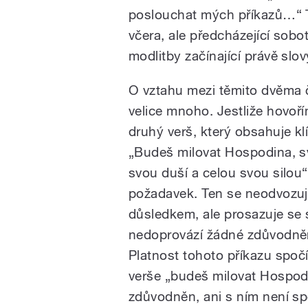
poslouchat mých příkazů…“ Tex
včera, ale předcházející sobo
modlitby začínající právě slovy
O vztahu mezi těmito dvěma č
velice mnoho. Jestliže hovoří
druhý verš, který obsahuje klí
„Budeš milovat Hospodina, 
svou duší a celou svou silou“
požadavek. Ten se neodvozuje
důsledkem, ale prosazuje se 
nedoprovází žádné zdůvodněn
Platnost tohoto příkazu sp
verše „budeš milovat Hospodi
zdůvodněn, ani s ním není spo