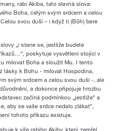
ny, rabi Akiba, tato slavná slova:
svého Boha, celým svým srdcem a celou
 Celou svou duší – i když ti (Bůh) bere
slovy „i stane se, jestliže budete
kazů…“, poskytuje vysvětlení stojící v
u milovat Boha a sloužit Mu. I tento
z lásky k Bohu - milovat Hospodina,
ým svým srdcem a celou svou duší -, ale
zdůvodnění, a dokonce připojuje hrozbu
odstavec začíná podmínkou „jestliže“ a
e, aby se vaše srdce nedalo zlákat“,
ení tohoto příkazu existuje.
ahuje k víře rabiho Akiby, který zemřel