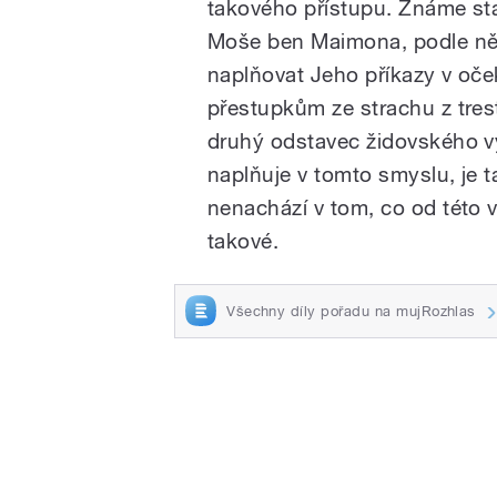
takového přístupu. Známe st
Moše ben Maimona, podle něh
naplňovat Jeho příkazy v oč
přestupkům ze strachu z tres
druhý odstavec židovského vyz
naplňuje v tomto smyslu, je t
nenachází v tom, co od této ví
takové.
Všechny díly pořadu na mujRozhlas