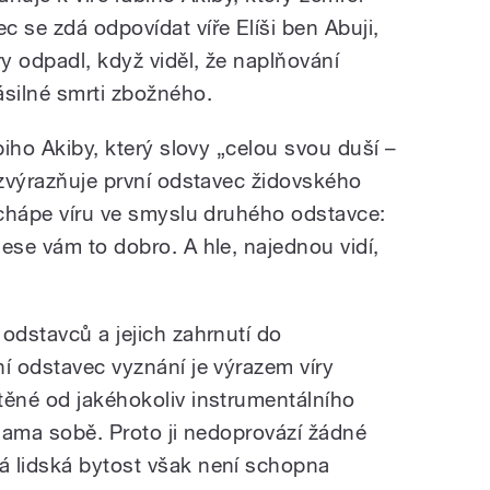
 se zdá odpovídat víře Elíši ben Abuji,
ry odpadl, když viděl, že naplňování
ásilné smrti zbožného.
biho Akiby, který slovy „celou svou duší –
 zvýrazňuje první odstavec židovského
a chápe víru ve smyslu druhého odstavce:
ese vám to dobro. A hle, najednou vidí,
odstavců a jejich zahrnutí do
í odstavec vyznání je výrazem víry
těné od jakéhokoliv instrumentálního
 sama sobě. Proto ji nedoprovází žádné
á lidská bytost však není schopna