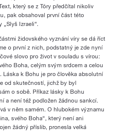
t, který se z Tóry předčítal nikoliv
tu, pak obsahoval první část této
 „Slyš Izraeli“.
ástmi židovského vyznání víry se dá říct
me o první z nich, podstatný je zde nyní
čové slovo pro život v souladu s vírou:
svého Boha, celým svým srdcem a celou
. Láska k Bohu je pro člověka absolutní
 od skutečností, jichž by byl
sám o sobě. Příkaz lásky k Bohu
í a není též podložen žádnou sankcí.
očívá v něm samém. O hlubokém významu
na, svého Boha“, který není ani
jen žádný příslib, pronesla velká