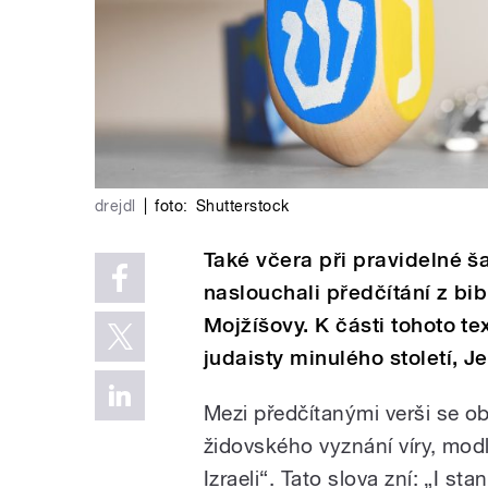
drejdl
|
foto:
Shutterstock
Také včera při pravidelné š
naslouchali předčítání z bib
Mojžíšovy. K části tohoto 
judaisty minulého století, J
Mezi předčítanými verši se obj
židovského vyznání víry, mod
Izraeli“. Tato slova zní: „I st