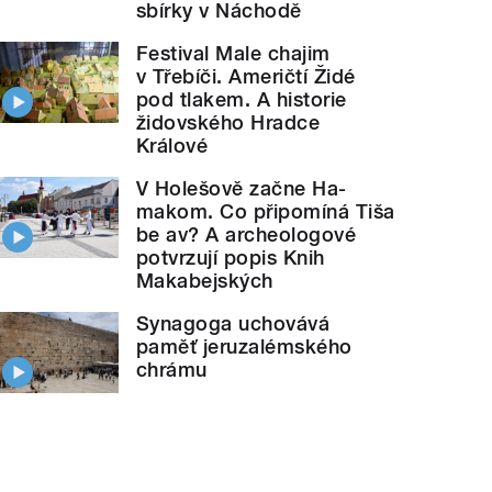
sbírky v Náchodě
Festival Male chajim
v Třebíči. Američtí Židé
pod tlakem. A historie
židovského Hradce
Králové
V Holešově začne Ha-
makom. Co připomíná Tiša
be av? A archeologové
potvrzují popis Knih
Makabejských
Synagoga uchovává
paměť jeruzalémského
chrámu