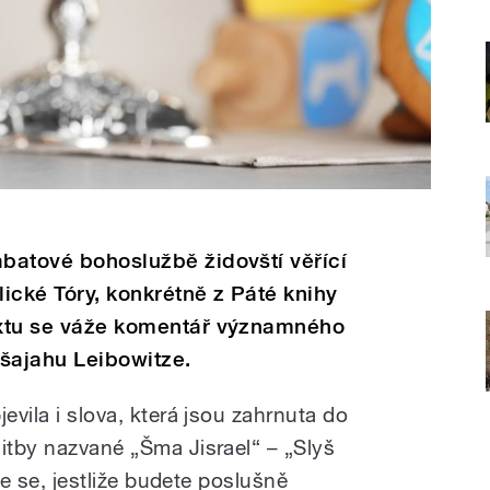
abatové bohoslužbě židovští věřící
lické Tóry, konkrétně z Páté knihy
textu se váže komentář významného
ešajahu Leibowitze.
evila i slova, která jsou zahrnuta do
litby nazvané „Šma Jisrael“ – „Slyš
ane se, jestliže budete poslušně