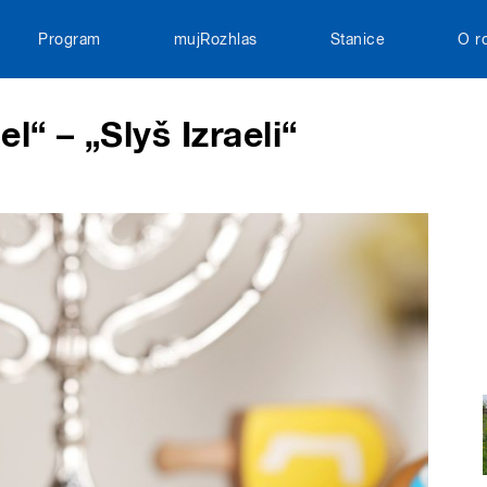
Program
mujRozhlas
Stanice
O r
l“ – „Slyš Izraeli“