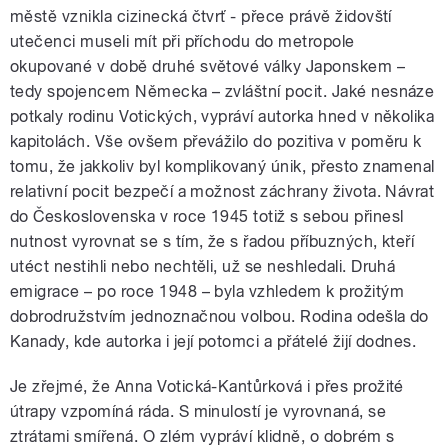
městě vznikla cizinecká čtvrť - přece právě židovští
utečenci museli mít při příchodu do metropole
okupované v době druhé světové války Japonskem –
tedy spojencem Německa – zvláštní pocit. Jaké nesnáze
potkaly rodinu Votických, vypráví autorka hned v několika
kapitolách. Vše ovšem převážilo do pozitiva v poměru k
tomu, že jakkoliv byl komplikovaný únik, přesto znamenal
relativní pocit bezpečí a možnost záchrany života. Návrat
do Československa v roce 1945 totiž s sebou přinesl
nutnost vyrovnat se s tím, že s řadou příbuzných, kteří
utéct nestihli nebo nechtěli, už se neshledali. Druhá
emigrace – po roce 1948 – byla vzhledem k prožitým
dobrodružstvím jednoznačnou volbou. Rodina odešla do
Kanady, kde autorka i její potomci a přátelé žijí dodnes.
Je zřejmé, že Anna Votická-Kantůrková i přes prožité
útrapy vzpomíná ráda. S minulostí je vyrovnaná, se
ztrátami smířená. O zlém vypráví klidně, o dobrém s