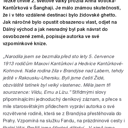
Těžké chvíle 2. světové války prožila Anna Votická-
Kantůrková v Šanghaji. Je málo známou skutečností,
že i v této vzdálené destinaci bylo židovské ghetto.
Jak náročné bylo opustit obsazenou vlast, odjet na
Dálný východ a jak nesnadný byl pak návrat do
osvobozené země, popisuje autorka ve své
vzpomínkové knize.
„Narodila jsem se bezmála před sto lety 5. července
1913 rodičům Maxovi Kantůrkovi a Hedvice Kantůrkové-
Kohnové. Naše rodina žila v Brandýse nad Labem, tehdy
ještě v Rakousku-Uhersku. Byli jsme čeští Židé,
obzvláště tatínek byl velký vlastenec. Měla jsem tři
sourozence: Vildu, Ernu a Lízu.”
Střídmými slovy
připomínajícími jednoduchý deníkový záznam, a přece s
mile starosvětským přídechem vypráví autorka o své
rozvětvené rodině, která se z Brandýsa přestěhovala do
Prahy. Vzpomíná na služku Fandu, na prázdninové cesty i
školní léta:
Prožili jsme šťastné dětství. „V zimě jsme