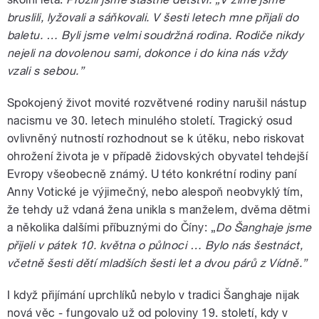
bruslili, lyžovali a sáňkovali. V šesti letech mne přijali do
baletu. … Byli jsme velmi soudržná rodina. Rodiče nikdy
nejeli na dovolenou sami, dokonce i do kina nás vždy
vzali s sebou.”
Spokojený život movité rozvětvené rodiny narušil nástup
nacismu ve 30. letech minulého století. Tragický osud
ovlivněný nutností rozhodnout se k útěku, nebo riskovat
ohrožení života je v případě židovských obyvatel tehdejší
Evropy všeobecně známý. U této konkrétní rodiny paní
Anny Votické je výjimečný, nebo alespoň neobvyklý tím,
že tehdy už vdaná žena unikla s manželem, dvěma dětmi
a několika dalšími příbuznými do Číny: „
Do Šanghaje jsme
přijeli v pátek 10. května o půlnoci … Bylo nás šestnáct,
včetně šesti dětí mladších šesti let a dvou párů z Vídně.”
I když přijímání uprchlíků nebylo v tradici Šanghaje nijak
nová věc - fungovalo už od poloviny 19. století, kdy v