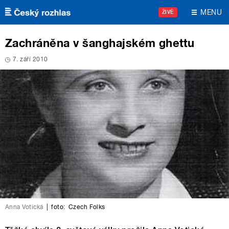
Přejít k hlavnímu obsahu
MENU
ŽIVĚ
Zachráněna v šanghajském ghettu
7. září 2010
Anna Votická
|
foto:
Czech Folks