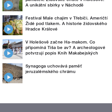
A unikátní sbírky v Náchodě
Festival Male chajim v Třebíči. Američtí
Židé pod tlakem. A historie židovského
Hradce Králové
V Holešově začne Ha-makom. Co
připomíná Tiša be av? A archeologové
potvrzují popis Knih Makabejských
Synagoga uchovává paměť
jeruzalémského chrámu