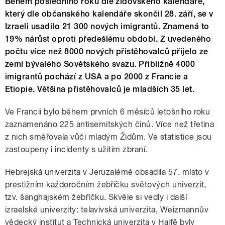
Během posledního roku dle židovského kalendáře,
který dle občanského kalendáře skončil 28. září, se v
Izraeli usadilo 21 300 nových imigrantů. Znamená to
19% nárůst oproti předešlému období. Z uvedeného
počtu více než 8000 nových přistěhovalců přijelo ze
zemí bývalého Sovětského svazu. Přibližně 4000
imigrantů pochází z USA a po 2000 z Francie a
Etiopie. Většina přistěhovalců je mladších 35 let.
Ve Francii bylo během prvních 6 měsíců letošního roku
zaznamenáno 225 antisemitských činů. Více než třetina
z nich směřovala vůči mladým Židům. Ve statistice jsou
zastoupeny i incidenty s užitím zbraní.
Hebrejská univerzita v Jeruzalémě obsadila 57. místo v
prestižním každoročním žebříčku světových univerzit,
tzv. šanghajském žebříčku. Skvěle si vedly i další
izraelské univerzity: telavivská univerzita, Weizmannův
vědecký institut a Technická univerzita v Haifě byly