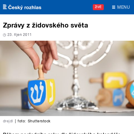
Přejít k hlavnímu obsahu
MENU
ŽIVĚ
Zprávy z židovského světa
23. říjen 2011
drejdl
|
foto:
Shutterstock