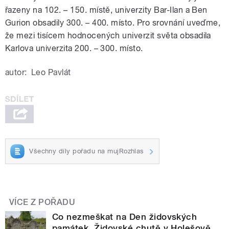
řazeny na 102. – 150. místě, univerzity Bar-Ilan a Ben
Gurion obsadily 300. – 400. místo. Pro srovnání uveďme,
že mezi tisícem hodnocených univerzit světa obsadila
Karlova univerzita 200. – 300. místo.
autor:
Leo Pavlát
Všechny díly pořadu na mujRozhlas
VÍCE Z POŘADU
Co nezmeškat na Den židovských
památek. Židovské chutě v Holešově.