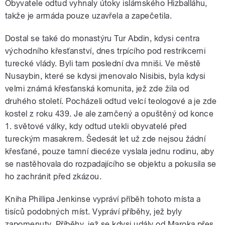
Obyvatele odtud vyhnaly útoky islámského Hizballáhu,
takže je armáda pouze uzavřela a zapečetila.
Dostal se také do monastýru Tur Abdin, kdysi centra
východního křesťanství, dnes trpícího pod restrikcemi
turecké vlády. Byli tam poslední dva mniši. Ve městě
Nusaybin, které se kdysi jmenovalo Nisibis, byla kdysi
velmi známá křesťanská komunita, jež zde žila od
druhého století. Pocházeli odtud velcí teologové a je zde
kostel z roku 439. Je ale zamčený a opuštěný od konce
1. světové války, kdy odtud utekli obyvatelé před
tureckým masakrem. Šedesát let už zde nejsou žádní
křesťané, pouze tamní diecéze vyslala jednu rodinu, aby
se nastěhovala do rozpadajícího se objektu a pokusila se
ho zachránit před zkázou.
Kniha Phillipa Jenkinse vypráví příběh tohoto místa a
tisíců podobných míst. Vypráví příběhy, jež byly
zapomenuty. Příběhy, jež se kdysi udály od Maroka přes