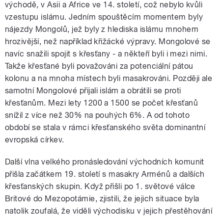
východě, v Asii a Africe ve 14. století, což nebylo kvůli
vzestupu islámu. Jedním spouštěcím momentem byly
nájezdy Mongolů, jež byly z hlediska islámu mnohem
hrozivější, než například křižácké výpravy. Mongolové se
navíc snažili spojit s křesťany - a někteří byli i mezi nimi.
Takže křesťané byli považováni za potenciální pátou
kolonu a na mnoha místech byli masakrováni. Později ale
samotní Mongolové přijali islám a obrátili se proti
křesťanům. Mezi lety 1200 a 1500 se počet křesťanů
snížil z více než 30% na pouhých 6%. A od tohoto
období se stala v rámci křesťanského světa dominantní
evropská církev.
Další vlna velkého pronásledování východních komunit
přišla začátkem 19. století s masakry Arménů a dalších
křesťanských skupin. Když přišli po 1. světové válce
Britové do Mezopotámie, zjistili, že jejich situace byla
natolik zoufalá, že viděli východisku v jejich přestěhování