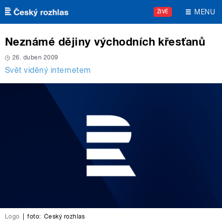
Přejít k hlavnímu obsahu
MENU
ŽIVĚ
Neznámé dějiny východních křesťanů
26. duben 2009
Svět viděný internetem
Logo
|
foto:
Český rozhlas