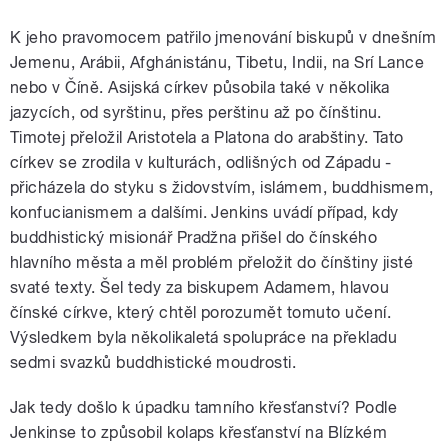
K jeho pravomocem patřilo jmenování biskupů v dnešním
Jemenu, Arábii, Afghánistánu, Tibetu, Indii, na Srí Lance
nebo v Číně. Asijská církev působila také v několika
jazycích, od syrštinu, přes perštinu až po čínštinu.
Timotej přeložil Aristotela a Platona do arabštiny. Tato
církev se zrodila v kulturách, odlišných od Západu -
přicházela do styku s židovstvím, islámem, buddhismem,
konfucianismem a dalšími. Jenkins uvádí případ, kdy
buddhistický misionář Pradžna přišel do čínského
hlavního města a měl problém přeložit do čínštiny jisté
svaté texty. Šel tedy za biskupem Adamem, hlavou
čínské církve, který chtěl porozumět tomuto učení.
Výsledkem byla několikaletá spolupráce na překladu
sedmi svazků buddhistické moudrosti.
Jak tedy došlo k úpadku tamního křesťanství? Podle
Jenkinse to způsobil kolaps křesťanství na Blízkém