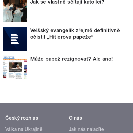
Jak se vlastně sčítají katolíci?
Velšský evangelík zřejmě definitivně
očistil „Hitlerova papeže“
Může papež rezignovat? Ale ano!
Český rozhlas
O nás
Válka na Ukrajině
Jak nás naladíte