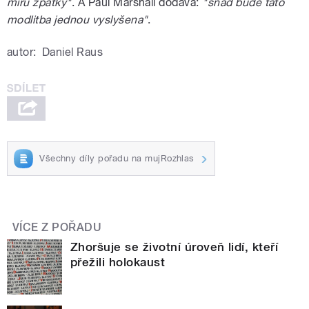
míru zpátky"
. A Paul Marshall dodává:
"snad bude tato
modlitba jednou vyslyšena"
.
autor:
Daniel Raus
Všechny díly pořadu na mujRozhlas
VÍCE Z POŘADU
Zhoršuje se životní úroveň lidí, kteří
přežili holokaust