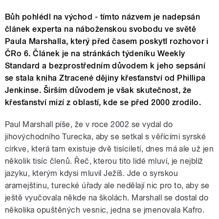
Bůh pohlédl na východ - tímto názvem je nadepsán
článek experta na náboženskou svobodu ve světě
Paula Marshalla, který před časem poskytl rozhovor i
ČRo 6. Článek je na stránkách týdeníku Weekly
Standard a bezprostředním důvodem k jeho sepsání
se stala kniha Ztracené dějiny křesťanství od Phillipa
Jenkinse. Širším důvodem je však skutečnost, že
křesťanství mizí z oblastí, kde se před 2000 zrodilo.
Paul Marshall píše, že v roce 2002 se vydal do
jihovýchodního Turecka, aby se setkal s věřícími syrské
církve, která tam existuje dvě tisíciletí, dnes má ale už jen
několik tisíc členů. Řeč, kterou tito lidé mluví, je nejblíž
jazyku, kterým kdysi mluvil Ježíš. Jde o syrskou
aramejštinu, turecké úřady ale nedělají nic pro to, aby se
ještě vyučovala někde na školách. Marshall se dostal do
několika opuštěných vesnic, jedna se jmenovala Kafro.