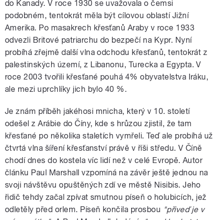
do Kanady. V roce 1930 se uvažovala o čemsi
podobném, tentokrát měla být cílovou oblastí Jižní
Amerika. Po masakrech křesťanů Araby v roce 1933
odvezli Britové patriarchu do bezpečí na Kypr. Nyní
probíhá zřejmě další vlna odchodu křesťanů, tentokrát z
palestinských území, z Libanonu, Turecka a Egypta. V
roce 2003 tvořili křesťané pouhá 4% obyvatelstva Iráku,
ale mezi uprchlíky jich bylo 40 %.
Je znám příběh jakéhosi mnicha, který v 10. století
odešel z Arábie do Číny, kde s hrůzou zjistil, že tam
křesťané po několika staletích vymřeli. Teď ale probíhá už
čtvrtá vlna šíření křesťanství právě v říši středu. V Číně
chodí dnes do kostela víc lidí než v celé Evropě. Autor
článku Paul Marshall vzpomíná na závěr ještě jednou na
svoji návštěvu opuštěných zdí ve městě Nisibis. Jeho
řidič tehdy začal zpívat smutnou píseň o holubicích, jež
odletěly před orlem. Píseň končila prosbou
"přiveď je v