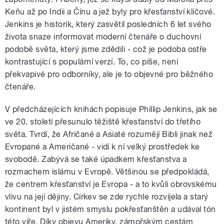
Keňu až po Indii a Čínu a jež byly pro křesťanství klíčové.
Jenkins je historik, který zasvětil posledních 6 let svého
života snaze informovat moderní čtenáře o duchovní
podobě světa, který jsme zdědili - což je podoba ostře
kontrastující s populární verzí. To, co píše, není
překvapivé pro odborníky, ale je to objevné pro běžného
čtenáře.
V předcházejících knihách popisuje Phillip Jenkins, jak se
ve 20. století přesunulo těžiště křesťanství do třetího
světa. Tvrdí, že Afričané a Asiaté rozumějí Bibli jinak než
Evropané a Američané - vidí k ní velký prostředek ke
svobodě. Zabývá se také úpadkem křesťanstva a
rozmachem islámu v Evropě. Většinou se předpokládá,
že centrem křesťanství je Evropa - a to kvůli obrovskému
vlivu na její dějiny. Církev se zde rychle rozvíjela a starý
kontinent byl v jistém smyslu pokřesťanštěn a udával tón
této víře. Díky objevu Ameriky, zámořským cestám