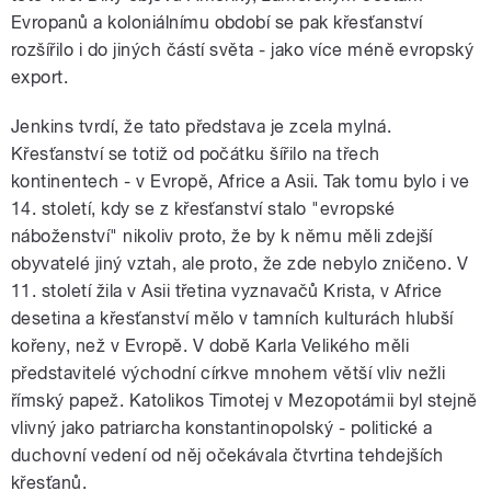
Evropanů a koloniálnímu období se pak křesťanství
rozšířilo i do jiných částí světa - jako více méně evropský
export.
Jenkins tvrdí, že tato představa je zcela mylná.
Křesťanství se totiž od počátku šířilo na třech
kontinentech - v Evropě, Africe a Asii. Tak tomu bylo i ve
14. století, kdy se z křesťanství stalo "evropské
náboženství" nikoliv proto, že by k němu měli zdejší
obyvatelé jiný vztah, ale proto, že zde nebylo zničeno. V
11. století žila v Asii třetina vyznavačů Krista, v Africe
desetina a křesťanství mělo v tamních kulturách hlubší
kořeny, než v Evropě. V době Karla Velikého měli
představitelé východní církve mnohem větší vliv nežli
římský papež. Katolikos Timotej v Mezopotámii byl stejně
vlivný jako patriarcha konstantinopolský - politické a
duchovní vedení od něj očekávala čtvrtina tehdejších
křesťanů.