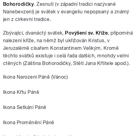
Bohorodičky
. Zesnutí (v západní tradici nazývané
Nanebevzení) je svátek v evangeliu nepopsaný a známý
jen z církevní tradice.
Zbývající, dvanáctý svátek,
Povýšení sv. Kříže
, připomíná
nalezení kříže, na němž byl ukřižován Kristus, v
Jeruzalémě císařem Konstantinem Velikým. Kromě
těchto svátků existuje i celá řada dalších, mnohdy velmi
ctěných (Záština Bohorodičky, Stětí Jana Křtitele apod.).
Ikona Narození Páně (Vánoc)
Ikona Křtu Páně
Ikona Setkání Páně
Ikona Proměnění Páně