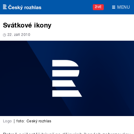
Přejít k hlavnímu obsahu
MENU
ŽIVĚ
Svátkové ikony
22. září 2010
Logo
|
foto:
Český rozhlas