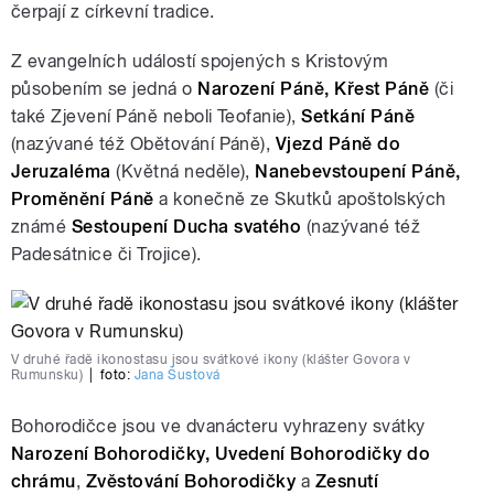
čerpají z církevní tradice.
Z evangelních událostí spojených s Kristovým
působením se jedná o
Narození Páně, Křest Páně
(či
také Zjevení Páně neboli Teofanie),
Setkání Páně
(nazývané též Obětování Páně),
Vjezd Páně do
Jeruzaléma
(Květná neděle),
Nanebevstoupení Páně,
Proměnění Páně
a konečně ze Skutků apoštolských
známé
Sestoupení Ducha svatého
(nazývané též
Padesátnice či Trojice).
V druhé řadě ikonostasu jsou svátkové ikony (klášter Govora v
Rumunsku)
|
foto:
Jana Šustová
Bohorodičce jsou ve dvanácteru vyhrazeny svátky
Narození Bohorodičky, Uvedení Bohorodičky do
chrámu
,
Zvěstování Bohorodičky
a
Zesnutí