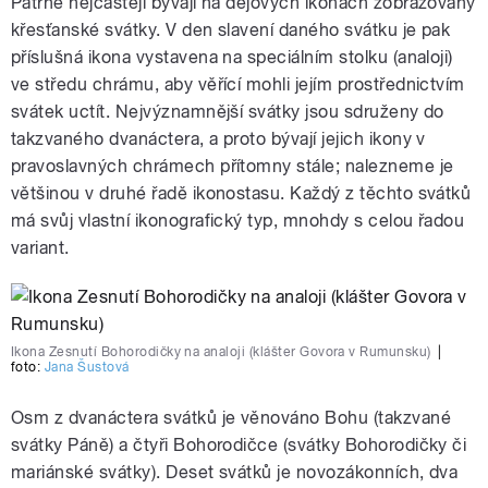
Patrně nejčastěji bývají na dějových ikonách zobrazovány
křesťanské svátky. V den slavení daného svátku je pak
příslušná ikona vystavena na speciálním stolku (analoji)
ve středu chrámu, aby věřící mohli jejím prostřednictvím
svátek uctít. Nejvýznamnější svátky jsou sdruženy do
takzvaného dvanáctera, a proto bývají jejich ikony v
pravoslavných chrámech přítomny stále; nalezneme je
většinou v druhé řadě ikonostasu. Každý z těchto svátků
má svůj vlastní ikonografický typ, mnohdy s celou řadou
variant.
Ikona Zesnutí Bohorodičky na analoji (klášter Govora v Rumunsku)
|
foto:
Jana Šustová
Osm z dvanáctera svátků je věnováno Bohu (takzvané
svátky Páně) a čtyři Bohorodičce (svátky Bohorodičky či
mariánské svátky). Deset svátků je novozákonních, dva