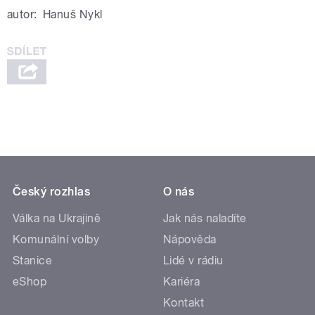
autor:
Hanuš Nykl
Český rozhlas
O nás
Válka na Ukrajině
Jak nás naladíte
Komunální volby
Nápověda
Stanice
Lidé v rádiu
eShop
Kariéra
Kontakt