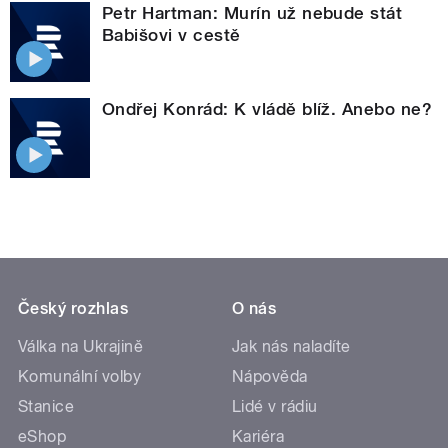
Petr Hartman: Murín už nebude stát
Babišovi v cestě
Ondřej Konrád: K vládě blíž. Anebo ne?
Český rozhlas
O nás
Válka na Ukrajině
Jak nás naladíte
Komunální volby
Nápověda
Stanice
Lidé v rádiu
eShop
Kariéra