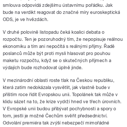
smlouva odpovídá zdejšímu ústavnímu pořádku. Jak
bude na verdikt reagovat do značné míry euroskeptická
ODS, je ve hvězdách.
V druhé polovině listopadu čeká koalici debata o
rozpočtu. Ten je pozoruhodný tím, že nepopisuje reálnou
ekonomiku a tím ani nepočítá s reálnými příjmy. Řadě
poslanců může být proti mysli hlasovat pro pouhou
maketu rozpočtu, když se o skutečných příjmech a
výdajích bude rozhodovat úplně jinde.
V mezinárodní oblasti roste tlak na Českou republiku,
která zatím nedokázala vysvětlit, jak vlastně bude v
příštím roce řídit Evropskou unii. Topolánek tak může v
klidu sázet na to, že krize vydrží hned ve třech úrovních.
V Evropské unii budou přibývat pochybnosti a spory o
tom, jestli je možné Čechům svěřit předsednictví.
Odvolání premiéra tak zvýší nebezpečí mimořádné