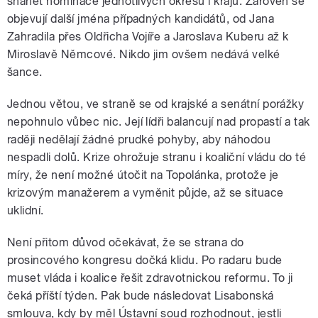
shánět nominace jednotlivých okresů i krajů. Zároveň se
objevují další jména případných kandidátů, od Jana
Zahradila přes Oldřicha Vojíře a Jaroslava Kuberu až k
Miroslavě Němcové. Nikdo jim ovšem nedává velké
šance.
Jednou větou, ve straně se od krajské a senátní porážky
nepohnulo vůbec nic. Její lídři balancují nad propastí a tak
raději nedělají žádné prudké pohyby, aby náhodou
nespadli dolů. Krize ohrožuje stranu i koaliční vládu do té
míry, že není možné útočit na Topolánka, protože je
krizovým manažerem a vyměnit půjde, až se situace
uklidní.
Není přitom důvod očekávat, že se strana do
prosincového kongresu dočká klidu. Po radaru bude
muset vláda i koalice řešit zdravotnickou reformu. To ji
čeká příští týden. Pak bude následovat Lisabonská
smlouva, kdy by měl Ústavní soud rozhodnout, jestli