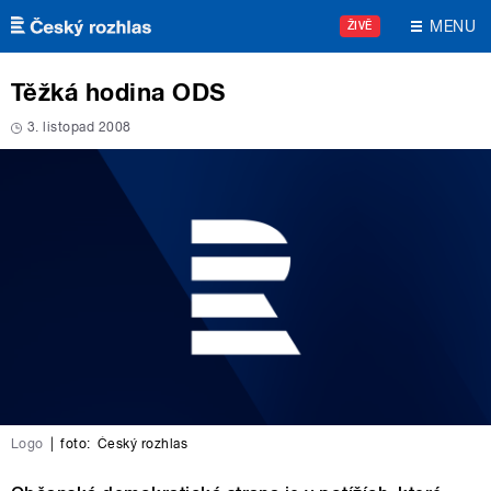
Přejít k hlavnímu obsahu
MENU
ŽIVĚ
Těžká hodina ODS
3. listopad 2008
Logo
|
foto:
Český rozhlas