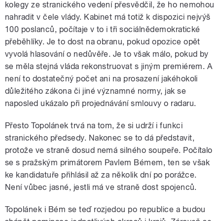
kolegy ze stranického vedení přesvědčil, že ho nemohou
nahradit v čele vlády. Kabinet má totiž k dispozici nejvýš
100 poslanců, počítaje v to i tři sociálnědemokratické
přeběhlíky. Je to dost na obranu, pokud opozice opět
pause
vyvolá hlasování o nedůvěře. Je to však málo, pokud by
se měla stejná vláda rekonstruovat s jiným premiérem. A
není to dostatečný počet ani na prosazení jakéhokoli
důležitého zákona či jiné významné normy, jak se
naposled ukázalo při projednávání smlouvy o radaru.
Přesto Topolánek trvá na tom, že si udrží i funkci
stranického předsedy. Nakonec se to dá představit,
protože ve straně dosud nemá silného soupeře. Počítalo
se s pražským primátorem Pavlem Bémem, ten se však
ke kandidatuře přihlásil až za několik dní po porážce.
Není vůbec jasné, jestli má ve straně dost spojenců.
Topolánek i Bém se teď rozjedou po republice a budou