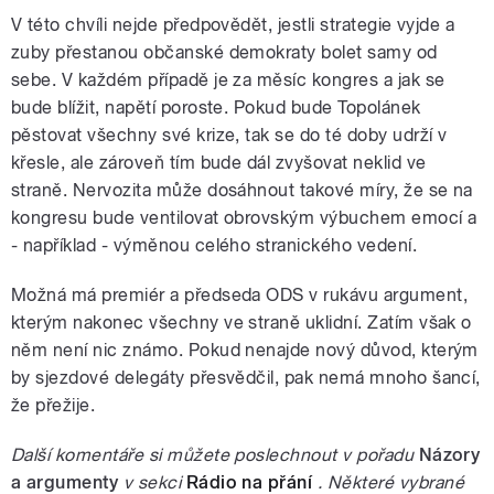
V této chvíli nejde předpovědět, jestli strategie vyjde a
zuby přestanou občanské demokraty bolet samy od
sebe. V každém případě je za měsíc kongres a jak se
bude blížit, napětí poroste. Pokud bude Topolánek
pěstovat všechny své krize, tak se do té doby udrží v
křesle, ale zároveň tím bude dál zvyšovat neklid ve
straně. Nervozita může dosáhnout takové míry, že se na
kongresu bude ventilovat obrovským výbuchem emocí a
- například - výměnou celého stranického vedení.
Možná má premiér a předseda ODS v rukávu argument,
kterým nakonec všechny ve straně uklidní. Zatím však o
něm není nic známo. Pokud nenajde nový důvod, kterým
by sjezdové delegáty přesvědčil, pak nemá mnoho šancí,
že přežije.
Další komentáře si můžete poslechnout v pořadu
Názory
a argumenty
v sekci
Rádio na přání
. Některé vybrané