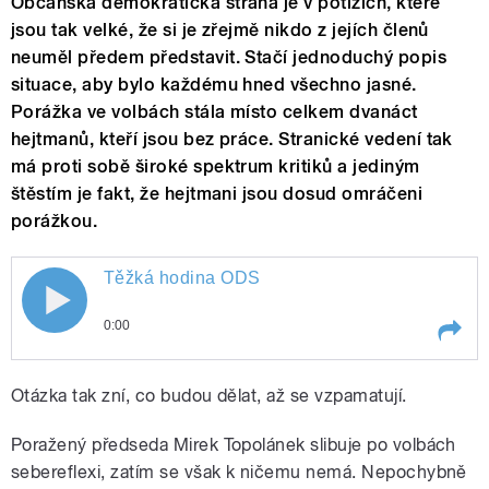
Občanská demokratická strana je v potížích, které
jsou tak velké, že si je zřejmě nikdo z jejích členů
neuměl předem představit. Stačí jednoduchý popis
situace, aby bylo každému hned všechno jasné.
Porážka ve volbách stála místo celkem dvanáct
hejtmanů, kteří jsou bez práce. Stranické vedení tak
má proti sobě široké spektrum kritiků a jediným
štěstím je fakt, že hejtmani jsou dosud omráčeni
porážkou.
Těžká hodina ODS
0:00
Play /
Těžká hodina ODS
Otázka tak zní, co budou dělat, až se vzpamatují.
Poražený předseda Mirek Topolánek slibuje po volbách
sebereflexi, zatím se však k ničemu nemá. Nepochybně