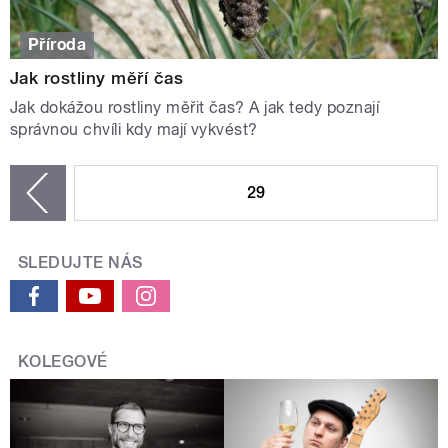
Příroda
Jak rostliny měří čas
Jak dokážou rostliny měřit čas? A jak tedy poznají
správnou chvíli kdy mají vykvést?
STRÁNKY
29
zí
SLEDUJTE NÁS
KOLEGOVÉ