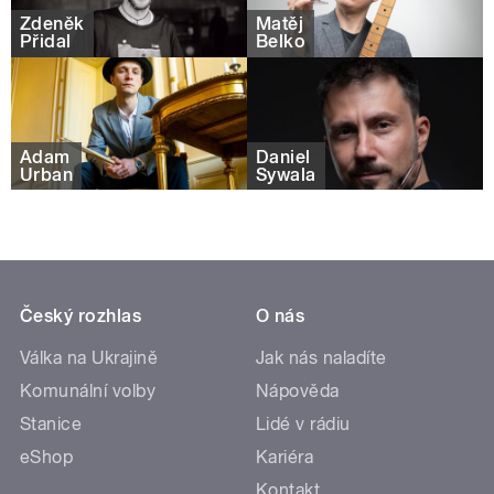
Zdeněk
Matěj
Přidal
Belko
Adam
Daniel
Urban
Sywala
Český rozhlas
O nás
Válka na Ukrajině
Jak nás naladíte
Komunální volby
Nápověda
Stanice
Lidé v rádiu
eShop
Kariéra
Kontakt