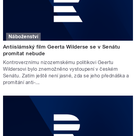
Náboženství
Antiislámský film Geerta Wilderse se v Senátu
promítat nebude
Kontroverznímu nizozemskému politikovi Geertu
Wildersovi bylo znemožněno vystoupení v českém
Senátu. Zatím ještě není jasné, zda se jeho přednáška a
promítání anti-...