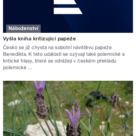
Náboženství
Vyšla kniha kritizující papeže
Česko se již chystá na sobotní návštěvu papeže
Benedikta. K této události se ozývají také polemické a
kritické hlasy, které se odrážejí v českém překladu
polemické ...